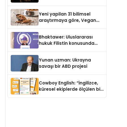
Temmuz’da Yayımlandı
Yeni yapilan 31 bilimsel
araştırmaya göre, Vegan
Köpek Maması ve Vegan
Kedi Mamasının İyi
Bhaktawer: Uluslararası
Sindirildiğini Ortaya Koydu
hukuk Filistin konusunda
çifte standart uyguluyor
Yunan uzman: Ukrayna
savaşı bir ABD projesi
Cowboy English: “İngilizce,
küresel ekiplerde ölçülen bir
iş yetkinliğine dönüşüyor”