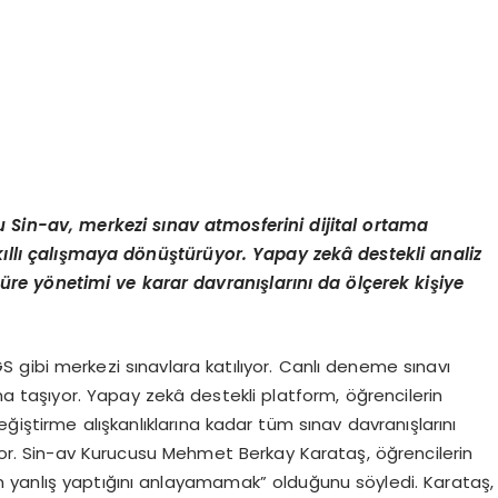
u Sin-av, merkezi sınav atmosferini dijital ortama
ıllı çalışmay
a d
ö
nüştürüyor. Yapay zekâ destekli analiz
üre y
ö
netimi ve karar davranışlarını
da
ö
lçerek kişiye
GS gibi merkezi sınavlara katılıyor. Canlı deneme sınavı
ma taşıyor. Yapay zekâ destekli platform, öğrencilerin
ğiştirme alışkanlıklarına kadar tüm sınav davranışlarını
ıyor. Sin-av Kurucusu Mehmet Berkay Karataş, öğrencilerin
 yanlış yaptığını anlayamamak” olduğunu söyledi. Karataş,