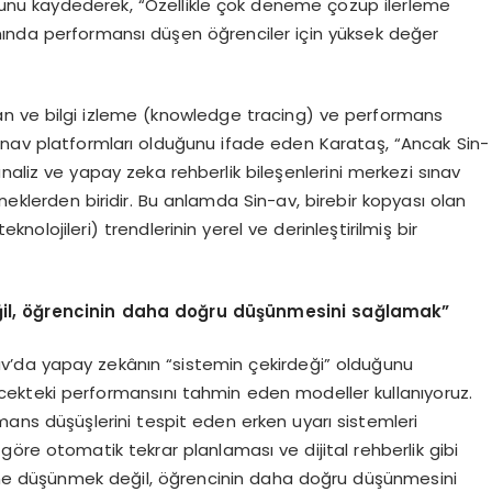
nu kaydederek, “Özellikle çok deneme çözüp ilerleme
nında performansı düşen öğrenciler için yüksek değer
nan ve bilgi izleme (knowledge tracing) ve performans
ınav platformları olduğunu ifade eden Karataş, “Ancak Sin-
analiz ve yapay zeka rehberlik bileşenlerini merkezi sınav
rneklerden biridir. Bu anlamda Sin-av, birebir kopyası olan
nolojileri) trendlerinin yerel ve derinleştirilmiş bir
il, öğrencinin daha doğru düşünmesini sağlamak”
v’da yapay zekânın “sistemin çekirdeği” olduğunu
ecekteki performansını tahmin eden modeller kullanıyoruz.
rmans düşüşlerini tespit eden erken uyarı sistemleri
öre otomatik tekrar planlaması ve dijital rehberlik gibi
rine düşünmek değil, öğrencinin daha doğru düşünmesini