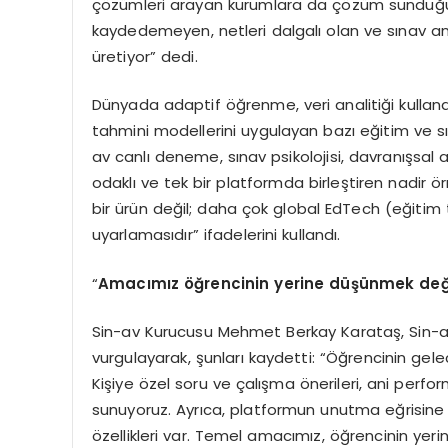
çözümleri arayan kurumlara da çözüm sunduğu
kaydedemeyen, netleri dalgalı olan ve sınav a
üretiyor” dedi.
Dünyada adaptif öğrenme, veri analitiği kulla
tahmini modellerini uygulayan bazı eğitim ve s
av canlı deneme, sınav psikolojisi, davranışsal 
odaklı ve tek bir platformda birleştiren nadir ö
bir ürün değil; daha çok global EdTech (eğitim tek
uyarlamasıdır” ifadelerini kullandı.
“
Amacımız öğrencinin yerine düşünmek değ
Sin-av Kurucusu Mehmet Berkay Karataş, Sin-a
vurgulayarak, şunları kaydetti: “Öğrencinin gel
Kişiye özel soru ve çalışma önerileri, ani perfo
sunuyoruz. Ayrıca, platformun unutma eğrisine g
özellikleri var. Temel amacımız, öğrencinin ye