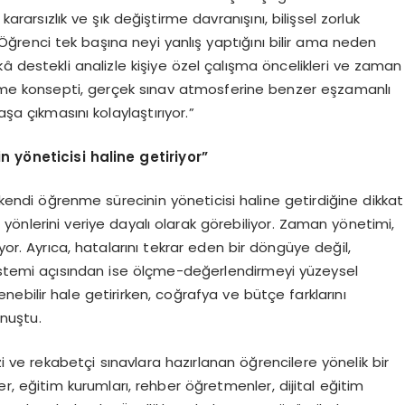
kararsızlık ve şık değiştirme davranışını, bilişsel zorluk
r. Öğrenci tek başına neyi yanlış yaptığını bilir ama neden
â destekli analizle kişiye özel çalışma öncelikleri ve zaman
neme konsepti, gerçek sınav atmosferine benzer eşzamanlı
aşa çıkmasını kolaylaştırıyor.”
in y
ö
neticisi haline getiriyor”
e kendi öğrenme sürecinin yöneticisi haline getirdiğine dikkat
yönlerini veriye dayalı olarak görebiliyor. Zaman yönetimi,
iliyor. Ayrıca, hatalarını tekrar eden bir döngüye değil,
sistemi açısından ise ölçme-değerlendirmeyi yüzeysel
enebilir hale getirirken, coğrafya ve bütçe farklarını
onuştu.
 ve rekabetçi sınavlara hazırlanan öğrencilere yönelik bir
, eğitim kurumları, rehber öğretmenler, dijital eğitim