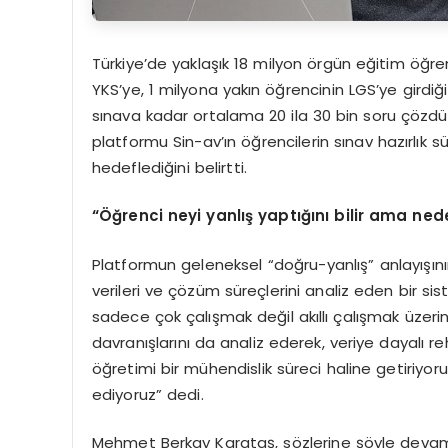
Türkiye’de yaklaşık 18 milyon örgün eğitim öğren
YKS’ye, 1 milyona yakın öğrencinin LGS’ye girdi
sınava kadar ortalama 20 ila 30 bin soru çözdü
platformu Sin-av’ın öğrencilerin sınav hazırlık sür
hedeflediğini belirtti.
“Öğrenci neyi yanlış yaptığını bilir ama ne
Platformun geleneksel “doğru-yanlış” anlayışı
verileri ve çözüm süreçlerini analiz eden bir si
sadece çok çalışmak değil akıllı çalışmak üzer
davranışlarını da analiz ederek, veriye dayalı 
öğretimi bir mühendislik süreci haline getiriyo
ediyoruz” dedi.
Mehmet Berkay Karataş, sözlerine şöyle devam