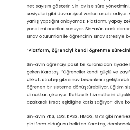
net sayısını gösterir. Sin-av ise süre yönetimini, 
seviyeleri gibi davranışsal verileri analiz ediyo
yanlış yaptığını anlayamaz. Platform, yapay zek
yönetimi önerileri sunuyor. Sin-av’ın canlı de
sınav oturumları ile öğrencinin sınav stresiyle b
“
Platform, öğrenciyi kendi öğrenme sürecin
Sin-av’ın öğrenciyi pasif bir kullanıcıdan ziyad
çeken Karataş, “Öğrenciler kendi güçlü ve zayıf 
dikkat, strateji gibi sınav becerilerini geliştireb
öğrenen bir sisteme dönüştürebiliyor. Eğitim 
olmaktan çıkarıyor. Rehberlik hizmetlerini ölçekl
azaltarak fırsat eşitliğine katkı sağlıyor” diye k
Sin-av’ın YKS, LGS, KPSS, HMGS, GYS gibi merkezi
platform olduğunu belirten Karataş, dershaneler