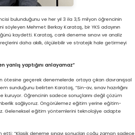
cisi bulunduğunu ve her yıl 3 ila 3,5 milyon öğrencinin
ğini söyleyen Mehmet Berkay Karataş, bir YKS adayının
ğünü kaydetti. Karataş, canlı deneme sınavı ve analiz
eçlerini daha akıllı, ölçülebilir ve stratejik hale getirmeyi
den yanlış yaptığını anlayamaz”
nın ötesine geçerek denemelerde ortaya çıkan davranışsal
stem sunduğunu belirten Karataş, “Sin-av, sınav hazırlığını
ine kuruyor. Öğrencinin sadece sonuçlarını değil çözüm
rehberlik sağlıyoruz. Öngörülemez eğitim yerine eğitim-
ruz. Geleneksel eğitim yöntemlerini teknolojiye adapte
 etti: “Klasik deneme sınavı sonuçları çoğu zaman sadece