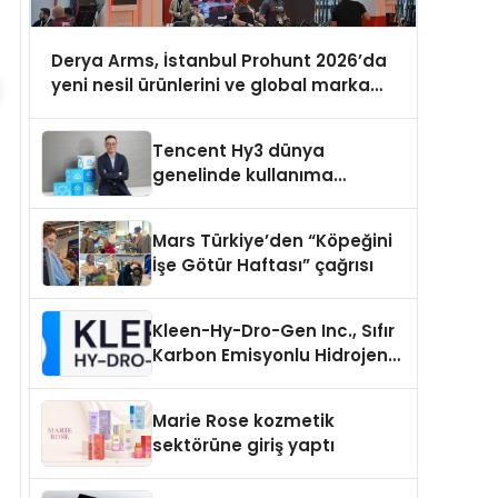
Derya Arms, İstanbul Prohunt 2026’da
yeni nesil ürünlerini ve global marka
vizyonunu sergiledi
Tencent Hy3 dünya
genelinde kullanıma
sunuldu
Mars Türkiye’den “Köpeğini
İşe Götür Haftası” çağrısı
Kleen-Hy-Dro-Gen Inc., Sıfır
Karbon Emisyonlu Hidrojen
Isıtma Teknolojisinde ISO ve
TSSA Düzenleyici Onaylarını
Marie Rose kozmetik
Aldı
sektörüne giriş yaptı