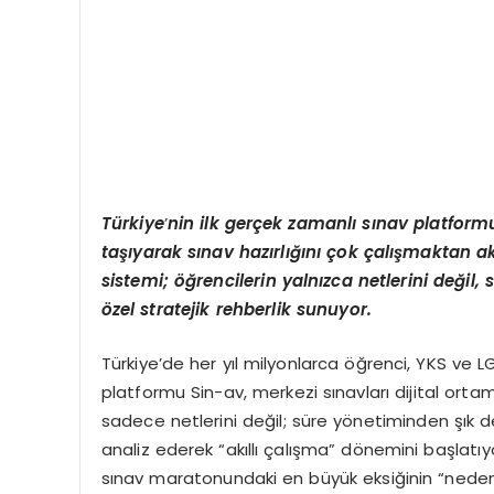
Türkiye
’
nin ilk gerçek zamanlı sınav platform
taşıyarak sınav hazırlığını ç
ok
çalışmaktan ak
sistemi; öğrencilerin yalnızca netlerini değ
il, s
ö
zel stratejik rehberlik sunuyor.
Türkiye’de her yıl milyonlarca öğrenci, YKS ve L
platformu Sin-av, merkezi sınavları dijital orta
sadece netlerini değil; süre yönetiminden şık de
analiz ederek “akıllı çalışma” dönemini başlat
sınav maratonundaki en büyük eksiğinin “neden