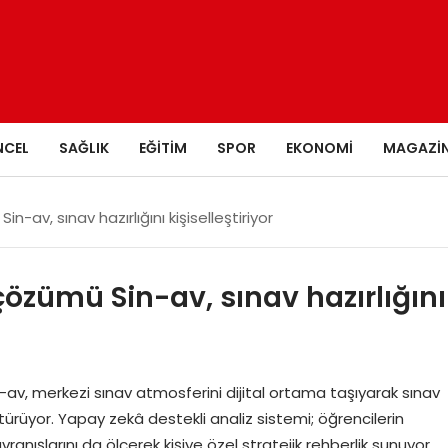
NCEL
SAĞLIK
EĞITIM
SPOR
EKONOMI
MAGAZI
in-av, sınav hazırlığını kişiselleştiriyor
 çözümü Sin-av, sınav hazırlığını
n-av, merkezi sınav atmosferini dijital ortama taşıyarak sınav
türüyor. Yapay zekâ destekli analiz sistemi; öğrencilerin
vranışlarını da ölçerek kişiye özel stratejik rehberlik sunuyor.