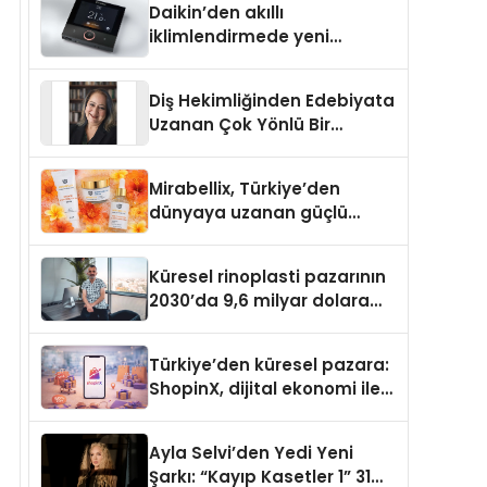
Daikin’den akıllı
iklimlendirmede yeni
dönem: Madoka Plus
Türkiye’de
Diş Hekimliğinden Edebiyata
Uzanan Çok Yönlü Bir
Yaşam: Yeşim Şahin Yaman
Mirabellix, Türkiye’den
dünyaya uzanan güçlü
büyümesini sürdürüyor
Küresel rinoplasti pazarının
2030’da 9,6 milyar dolara
ulaşması bekleniyor
Türkiye’den küresel pazara:
ShopinX, dijital ekonomi ile
gerçek dünya alışverişini bir
araya getirmeyi hedefliyor
Ayla Selvi’den Yedi Yeni
Şarkı: “Kayıp Kasetler 1” 31