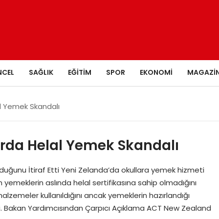
NCEL
SAĞLIK
EĞITIM
SPOR
EKONOMI
MAGAZI
al Yemek Skandalı
arda Helal Yemek Skandalı
duğunu İtiraf Etti Yeni Zelanda’da okullara yemek hizmeti
n yemeklerin aslında helal sertifikasına sahip olmadığını
 malzemeler kullanıldığını ancak yemeklerin hazırlandığı
tti. Bakan Yardımcısından Çarpıcı Açıklama ACT New Zealand