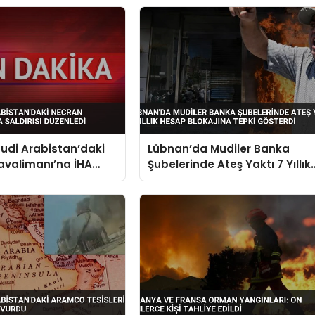
uudi Arabistan’daki
Lübnan’da Mudiler Banka
avalimanı’na İHA
Şubelerinde Ateş Yaktı 7 Yıllık
Düzenledi
Hesap Blokajına Tepki
Gösterdi