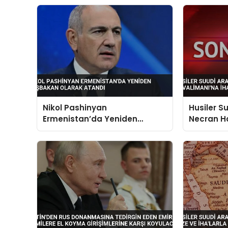
Nikol Pashinyan
Husiler S
Ermenistan’da Yeniden
Necran H
Başbakan Olarak Atandı
Saldırısı 