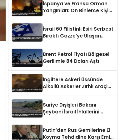
İspanya ve Fransa Orman
Yangınları: On Binlerce Kişi
Tahliye Edildi
İsrail 60 Filistinli Esiri Serbest
Bıraktı Gazze’ye Ulaşan
Esirlerde Ciddi Sağlık
Sorunları Dikkat Çekti
Brent Petrol Fiyatı Bölgesel
Gerilimle 84 Doları Aştı
İngiltere Askeri Üssünde
Alkollü Askerler Zırhlı Araçla
Kaza Yaptı
Suriye Dışişleri Bakanı
Şeybani İsrail İhlallerini
Kınadı BM’den Destek İstedi
Putin’den Rus Gemilerine El
Koyma Tehdidine Karşı Emir