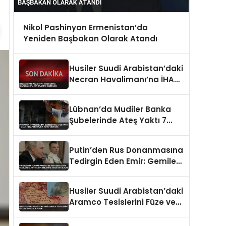
Nikol Pashinyan Ermenistan’da
Yeniden Başbakan Olarak Atandı
Husiler Suudi Arabistan’daki
Necran Havalimanı’na İHA
Saldırısı Düzenledi
Lübnan’da Mudiler Banka
Şubelerinde Ateş Yaktı 7
Yıllık Hesap Blokajına Tepki
Gösterdi
Putin’den Rus Donanmasına
Tedirgin Eden Emir: Gemilere
El Koyma Girişimlerine Karşı
Koyulacak
Husiler Suudi Arabistan’daki
Aramco Tesislerini Füze ve
İHA’larla Vurdu