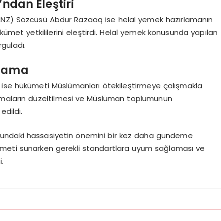
ndan Eleştiri
IANZ) Sözcüsü Abdur Razaaq ise helal yemek hazırlamanın
ükümet yetkililerini eleştirdi. Helal yemek konusunda yapılan
rguladı.
çlama
 ise hükümeti Müslümanları ötekileştirmeye çalışmakla
lamaların düzeltilmesi ve Müslüman toplumunun
edildi.
sundaki hassasiyetin önemini bir kez daha gündeme
k hizmeti sunarken gerekli standartlara uyum sağlaması ve
i.