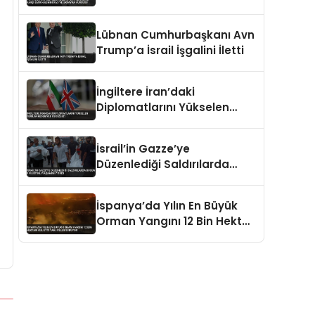
Kaliningrad ve Ukrayna
Vurgusu
Lübnan Cumhurbaşkanı Avn
Trump’a İsrail İşgalini İletti
İngiltere İran’daki
Diplomatlarını Yükselen
Gerilim Nedeniyle Geri Çekti
İsrail’in Gazze’ye
Düzenlediği Saldırılarda
Bugün 9 Filistinli Yaşamını
Yitirdi
İspanya’da Yılın En Büyük
Orman Yangını 12 Bin Hektarı
Kül Etti Tahliyeler Sürüyor