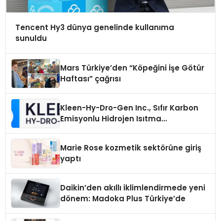
Tencent Hy3 dünya genelinde kullanıma
sunuldu
Mars Türkiye’den “Köpeğini İşe Götür
Haftası” çağrısı
Kleen-Hy-Dro-Gen Inc., Sıfır Karbon
Emisyonlu Hidrojen Isıtma
Teknolojisinde ISO ve TSSA
Düzenleyici Onaylarını Aldı
Marie Rose kozmetik sektörüne giriş
yaptı
Daikin’den akıllı iklimlendirmede yeni
dönem: Madoka Plus Türkiye’de