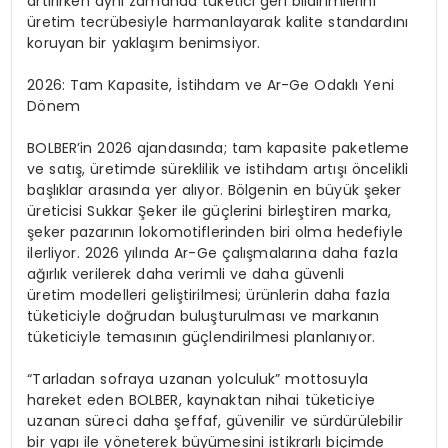
artırırken aynı zamanda tüketici geri bildirimlerini
üretim tecrübesiyle harmanlayarak kalite standardını
koruyan bir yaklaşım benimsiyor.
2026: Tam Kapasite, İstihdam ve Ar-
Ge
Odaklı Yeni
Dönem
BOLBER’in 2026 ajandasında; tam kapasite paketleme
ve satış, üretimde süreklilik ve istihdam artışı öncelikli
başlıklar arasında yer alıyor. Bölgenin en büyük şeker
üreticisi Sukkar Şeker ile güçlerini birleştiren marka,
şeker pazarının lokomotiflerinden biri olma hedefiyle
ilerliyor. 2026 yılında Ar-Ge çalışmalarına daha fazla
ağırlık verilerek daha verimli ve daha güvenli
üretim modelleri geliştirilmesi; ürünlerin daha fazla
tüketiciyle doğrudan buluşturulması ve markanın
tüketiciyle temasının güçlendirilmesi planlanıyor.
“Tarladan sofraya uzanan yolculuk” mottosuyla
hareket eden BOLBER, kaynaktan nihai tüketiciye
uzanan süreci daha şeffaf, güvenilir ve sürdürülebilir
bir yapı ile yöneterek büyümesini istikrarlı biçimde