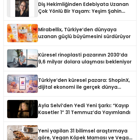
Diş Hekimliğinden Edebiyata Uzanan
Çok Yönlü Bir Yaşam: Yeşim Şahin
Yaman
Mirabellix, Türkiye’den dünyaya
uzanan güçlü büyümesini sürdürüyor
Küresel rinoplasti pazarının 2030’da
9,6 milyar dolara ulaşması bekleniyor
Türkiye’den küresel pazara: ShopinX,
dijital ekonomi ile gerçek dünya
alışverişini bir araya getirmeyi
hedefliyor
Ayla Selvi’den Yedi Yeni Şarkı: “Kayıp
Kasetler 1” 31 Temmuz’da Yayımlandı
Yeni yapilan 31 bilimsel araştırmaya
göre, Vegan Köpek Maması ve Vegan