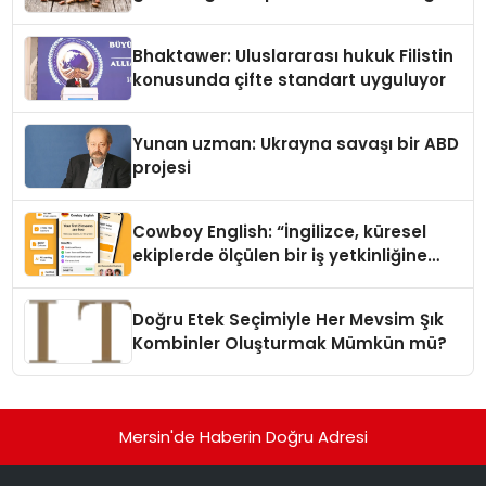
Kedi Mamasının İyi Sindirildiğini
Ortaya Koydu
Bhaktawer: Uluslararası hukuk Filistin
konusunda çifte standart uyguluyor
Yunan uzman: Ukrayna savaşı bir ABD
projesi
Cowboy English: “İngilizce, küresel
ekiplerde ölçülen bir iş yetkinliğine
dönüşüyor”
Doğru Etek Seçimiyle Her Mevsim Şık
Kombinler Oluşturmak Mümkün mü?
Mersin'de Haberin Doğru Adresi