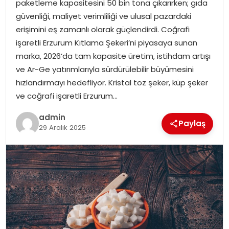
paketleme kapasitesini 50 bin tona çıkarırken; gıda
EKONOMI
güvenliği, maliyet verimliliği ve ulusal pazardaki
erişimini eş zamanlı olarak güçlendirdi. Coğrafi
MAGAZIN
işaretli Erzurum Kıtlama Şekeri’ni piyasaya sunan
marka, 2026’da tam kapasite üretim, istihdam artışı
DÜNYA
ve Ar-Ge yatırımlarıyla sürdürülebilir büyümesini
hızlandırmayı hedefliyor. Kristal toz şeker, küp şeker
OTOMOBIL
ve coğrafi işaretli Erzurum…
admin
Paylaş
29 Aralık 2025