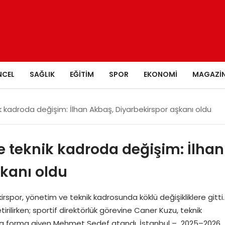
NCEL
SAĞLIK
EĞITIM
SPOR
EKONOMI
MAGAZI
k kadroda değişim: İlhan Akbaş, Diyarbekirspor aşkanı oldu
ve teknik kadroda değişim: İlhan
şkanı oldu
or, yönetim ve teknik kadrosunda köklü değişikliklere gitti.
irilirken; sportif direktörlük görevine Caner Kuzu, teknik
’ta forma giyen Mehmet Sedef atandı. İstanbul – 2025–2026