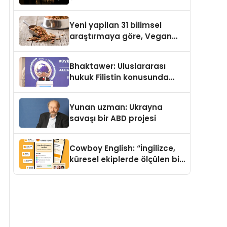
Temmuz’da Yayımlandı
Yeni yapilan 31 bilimsel
araştırmaya göre, Vegan
Köpek Maması ve Vegan
Kedi Mamasının İyi
Bhaktawer: Uluslararası
Sindirildiğini Ortaya Koydu
hukuk Filistin konusunda
çifte standart uyguluyor
Yunan uzman: Ukrayna
savaşı bir ABD projesi
Cowboy English: “İngilizce,
küresel ekiplerde ölçülen bir
iş yetkinliğine dönüşüyor”