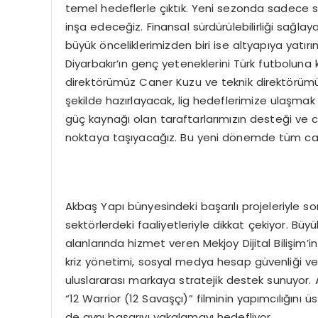
temel hedeflerle çıktık. Yeni sezonda sadece sa
inşa edeceğiz. Finansal sürdürülebilirliği sağ
büyük önceliklerimizden biri ise altyapıya yatırı
Diyarbakır’ın genç yeteneklerini Türk futboluna
direktörümüz Caner Kuzu ve teknik direktörümüz
şekilde hazırlayacak, lig hedeflerimize ulaşmak
güç kaynağı olan taraftarlarımızın desteği ve c
noktaya taşıyacağız. Bu yeni dönemde tüm camia
Akbaş Yapı bünyesindeki başarılı projeleriyle s
sektörlerdeki faaliyetleriyle dikkat çekiyor. Büyük
alanlarında hizmet veren Mekjoy Dijital Bilişim’in 
kriz yönetimi, sosyal medya hesap güvenliği ve S
uluslararası markaya stratejik destek sunuyor. Ayr
“12 Warrior (12 Savaşçı)” filminin yapımcılığın
de aynı başarıyı yakalamayı hedefliyor.