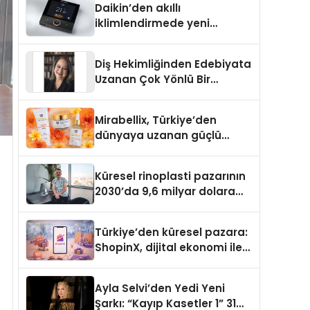
Daikin’den akıllı
iklimlendirmede yeni
dönem: Madoka Plus
Türkiye’de
Diş Hekimliğinden Edebiyata
Uzanan Çok Yönlü Bir
Yaşam: Yeşim Şahin Yaman
Mirabellix, Türkiye’den
dünyaya uzanan güçlü
büyümesini sürdürüyor
Küresel rinoplasti pazarının
2030’da 9,6 milyar dolara
ulaşması bekleniyor
Türkiye’den küresel pazara:
ShopinX, dijital ekonomi ile
gerçek dünya alışverişini bir
araya getirmeyi hedefliyor
Ayla Selvi’den Yedi Yeni
Şarkı: “Kayıp Kasetler 1” 31