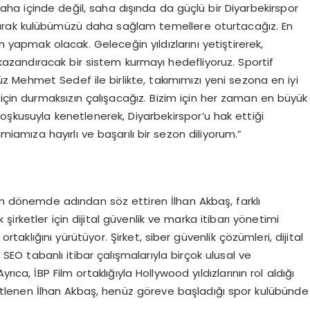
ha içinde değil, saha dışında da güçlü bir Diyarbekirspor
layarak kulübümüzü daha sağlam temellere oturtacağız. En
m yapmak olacak. Geleceğin yıldızlarını yetiştirerek,
 kazandıracak bir sistem kurmayı hedefliyoruz. Sportif
 Mehmet Sedef ile birlikte, takımımızı yeni sezona en iyi
 için durmaksızın çalışacağız. Bizim için her zaman en büyük
oşkusuyla kenetlenerek, Diyarbekirspor’u hak ettiği
mıza hayırlı ve başarılı bir sezon diliyorum.”
on dönemde adından söz ettiren İlhan Akbaş, farklı
 şirketler için dijital güvenlik ve marka itibarı yönetimi
ortaklığını yürütüyor. Şirket, siber güvenlik çözümleri, dijital
EO tabanlı itibar çalışmalarıyla birçok ulusal ve
ıca, İBP Film ortaklığıyla Hollywood yıldızlarının rol aldığı
ı üstlenen İlhan Akbaş, henüz göreve başladığı spor kulübünde