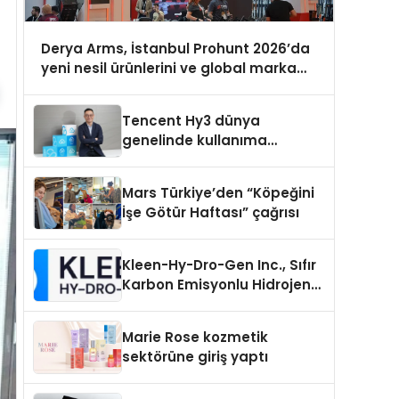
Derya Arms, İstanbul Prohunt 2026’da
yeni nesil ürünlerini ve global marka
vizyonunu sergiledi
Tencent Hy3 dünya
genelinde kullanıma
sunuldu
Mars Türkiye’den “Köpeğini
İşe Götür Haftası” çağrısı
Kleen-Hy-Dro-Gen Inc., Sıfır
Karbon Emisyonlu Hidrojen
Isıtma Teknolojisinde ISO ve
TSSA Düzenleyici Onaylarını
Marie Rose kozmetik
Aldı
sektörüne giriş yaptı