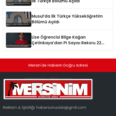
İlk Türkçe Bölümü Açıldı
Musul’da İlk Türkçe Yükseköğretim
Bölümü Açıldı
Lise Öğrencisi Bilge Kağan
Çetinkaya’dan Pi Sayısı Rekoru 22
Dakikada 5 Bin Basamak Ezberledi
Mersin'de Haberin Doğru Adresi
Reklam & İşbirliği:
habersonuclari@gmil.com