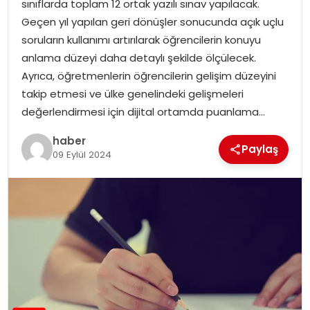
sınıflarda toplam 12 ortak yazılı sınav yapılacak.
EKONOMI
Geçen yıl yapılan geri dönüşler sonucunda açık uçlu
soruların kullanımı artırılarak öğrencilerin konuyu
MAGAZIN
anlama düzeyi daha detaylı şekilde ölçülecek.
Ayrıca, öğretmenlerin öğrencilerin gelişim düzeyini
DÜNYA
takip etmesi ve ülke genelindeki gelişmeleri
değerlendirmesi için dijital ortamda puanlama…
OTOMOBIL
haber
Paylaş
09 Eylül 2024