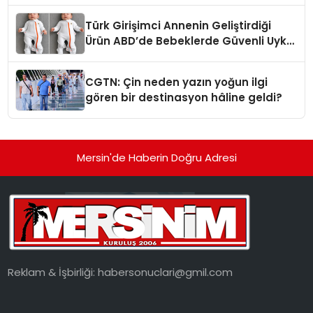
Türk Girişimci Annenin Geliştirdiği
Ürün ABD’de Bebeklerde Güvenli Uyku
Standardına Yeni Bir Bakış Açısı
Getiriyor.
CGTN: Çin neden yazın yoğun ilgi
gören bir destinasyon hâline geldi?
Mersin'de Haberin Doğru Adresi
Reklam & İşbirliği:
habersonuclari@gmil.com