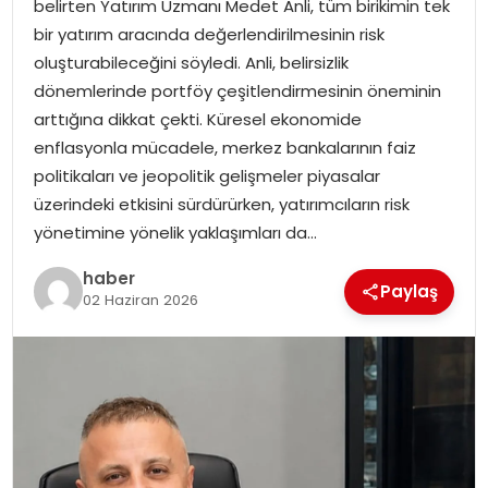
belirten Yatırım Uzmanı Medet Anli, tüm birikimin tek
EKONOMI
bir yatırım aracında değerlendirilmesinin risk
oluşturabileceğini söyledi. Anli, belirsizlik
MAGAZIN
dönemlerinde portföy çeşitlendirmesinin öneminin
arttığına dikkat çekti. Küresel ekonomide
DÜNYA
enflasyonla mücadele, merkez bankalarının faiz
politikaları ve jeopolitik gelişmeler piyasalar
OTOMOBIL
üzerindeki etkisini sürdürürken, yatırımcıların risk
yönetimine yönelik yaklaşımları da…
haber
Paylaş
02 Haziran 2026