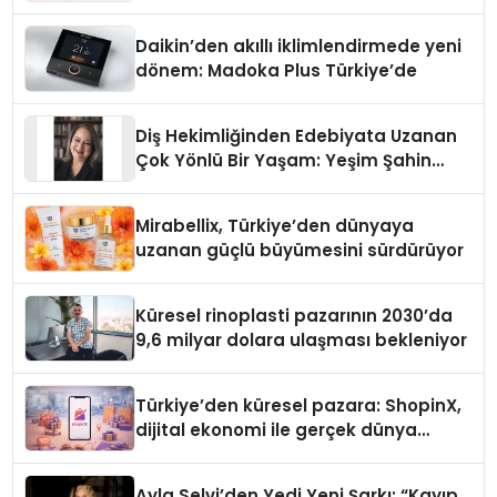
Daikin’den akıllı iklimlendirmede yeni
dönem: Madoka Plus Türkiye’de
Diş Hekimliğinden Edebiyata Uzanan
Çok Yönlü Bir Yaşam: Yeşim Şahin
Yaman
Mirabellix, Türkiye’den dünyaya
uzanan güçlü büyümesini sürdürüyor
Küresel rinoplasti pazarının 2030’da
9,6 milyar dolara ulaşması bekleniyor
Türkiye’den küresel pazara: ShopinX,
dijital ekonomi ile gerçek dünya
alışverişini bir araya getirmeyi
hedefliyor
Ayla Selvi’den Yedi Yeni Şarkı: “Kayıp