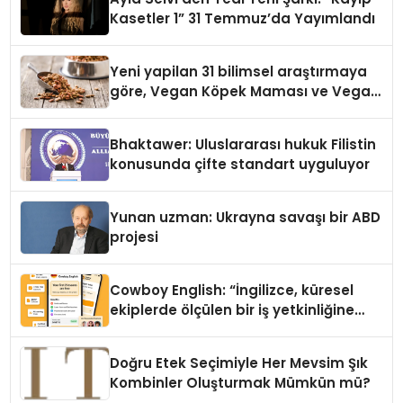
Kasetler 1” 31 Temmuz’da Yayımlandı
Yeni yapilan 31 bilimsel araştırmaya
göre, Vegan Köpek Maması ve Vegan
Kedi Mamasının İyi Sindirildiğini
Ortaya Koydu
Bhaktawer: Uluslararası hukuk Filistin
konusunda çifte standart uyguluyor
Yunan uzman: Ukrayna savaşı bir ABD
projesi
Cowboy English: “İngilizce, küresel
ekiplerde ölçülen bir iş yetkinliğine
dönüşüyor”
Doğru Etek Seçimiyle Her Mevsim Şık
Kombinler Oluşturmak Mümkün mü?