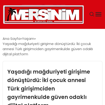
MERSIN
Ana Sayfa
Yaşam
Yaşadığı mağduriyeti girişime dönüştürdü: İki çocuk
YAŞAM
annesi Türk girişimciden gayrimenkulde güven odaklı
dijital platform
GÜNCEL
Yaşadığı mağduriyeti girişime
SAĞLIK
dönüştürdü: İki çocuk annesi
EĞITIM
Türk girişimciden
SPOR
gayrimenkulde güven odaklı