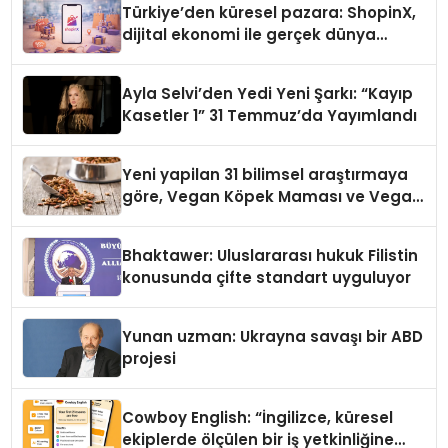
Türkiye’den küresel pazara: ShopinX,
dijital ekonomi ile gerçek dünya
alışverişini bir araya getirmeyi
hedefliyor
Ayla Selvi’den Yedi Yeni Şarkı: “Kayıp
Kasetler 1” 31 Temmuz’da Yayımlandı
Yeni yapilan 31 bilimsel araştırmaya
göre, Vegan Köpek Maması ve Vegan
Kedi Mamasının İyi Sindirildiğini
Ortaya Koydu
Bhaktawer: Uluslararası hukuk Filistin
konusunda çifte standart uyguluyor
Yunan uzman: Ukrayna savaşı bir ABD
projesi
Cowboy English: “İngilizce, küresel
ekiplerde ölçülen bir iş yetkinliğine