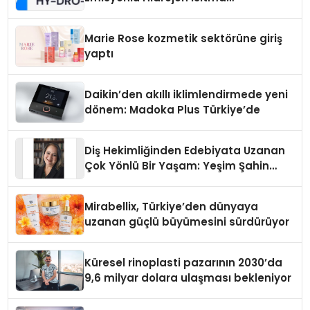
Teknolojisinde ISO ve TSSA
Düzenleyici Onaylarını Aldı
Marie Rose kozmetik sektörüne giriş
yaptı
Daikin’den akıllı iklimlendirmede yeni
dönem: Madoka Plus Türkiye’de
Diş Hekimliğinden Edebiyata Uzanan
Çok Yönlü Bir Yaşam: Yeşim Şahin
Yaman
Mirabellix, Türkiye’den dünyaya
uzanan güçlü büyümesini sürdürüyor
Küresel rinoplasti pazarının 2030’da
9,6 milyar dolara ulaşması bekleniyor