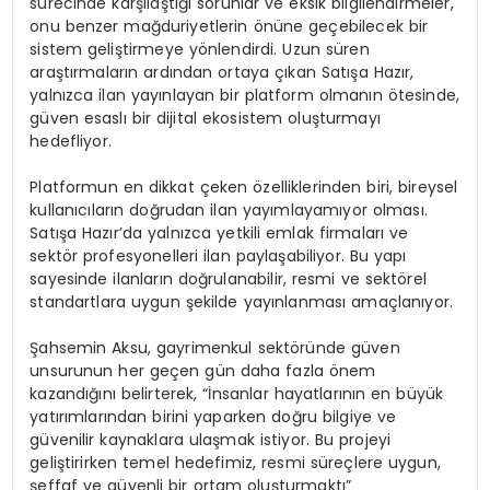
sürecinde karşılaştığı sorunlar ve eksik bilgilendirmeler,
onu benzer mağduriyetlerin önüne geçebilecek bir
sistem geliştirmeye yönlendirdi. Uzun süren
araştırmaların ardından ortaya çıkan Satışa Hazır,
yalnızca ilan yayınlayan bir platform olmanın ötesinde,
güven esaslı bir dijital ekosistem oluşturmayı
hedefliyor.
Platformun en dikkat çeken özelliklerinden biri, bireysel
kullanıcıların doğrudan ilan yayımlayamıyor olması.
Satışa Hazır’da yalnızca yetkili emlak firmaları ve
sektör profesyonelleri ilan paylaşabiliyor. Bu yapı
sayesinde ilanların doğrulanabilir, resmi ve sektörel
standartlara uygun şekilde yayınlanması amaçlanıyor.
Şahsemin Aksu, gayrimenkul sektöründe güven
unsurunun her geçen gün daha fazla önem
kazandığını belirterek, “İnsanlar hayatlarının en büyük
yatırımlarından birini yaparken doğru bilgiye ve
güvenilir kaynaklara ulaşmak istiyor. Bu projeyi
geliştirirken temel hedefimiz, resmi süreçlere uygun,
şeffaf ve güvenli bir ortam oluşturmaktı”