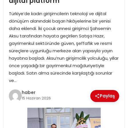
dijital platform
EKONOMI
Türkiye’de kadın girişimcilerin teknoloji ve dijital
MAGAZIN
dönüşüm alanındaki başarı hikâyelerine bir yenisi
daha eklendi. İki çocuk annesi girişimci Şahsemin
DÜNYA
Aksu tarafından hayata geçirilen Satışa Hazır,
gayrimenkul sektöründe güven, şeffaflık ve resmi
OTOMOBIL
süreçlere uygunluğu merkeze alan yapısıyla yayın
hayatına başladı. Aksu’nun girişimcilik yolculuğu, yıllar
önce yaşadığı bir gayrimenkul mağduriyetiyle
başladı. Satın alma sürecinde karşılaştığı sorunlar
ve…
haber
Paylaş
15 Haziran 2026