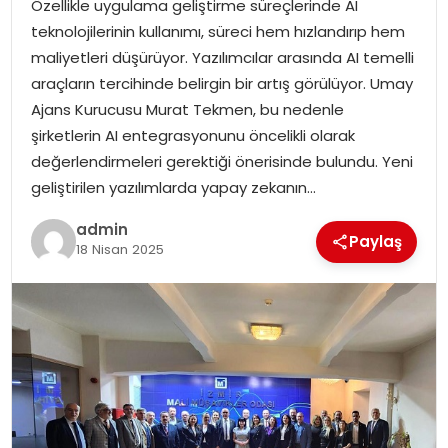
Özellikle uygulama geliştirme süreçlerinde AI
EKONOMI
teknolojilerinin kullanımı, süreci hem hızlandırıp hem
maliyetleri düşürüyor. Yazılımcılar arasında AI temelli
MAGAZIN
araçların tercihinde belirgin bir artış görülüyor. Umay
Ajans Kurucusu Murat Tekmen, bu nedenle
DÜNYA
şirketlerin AI entegrasyonunu öncelikli olarak
değerlendirmeleri gerektiği önerisinde bulundu. Yeni
OTOMOBIL
geliştirilen yazılımlarda yapay zekanın…
admin
Paylaş
18 Nisan 2025