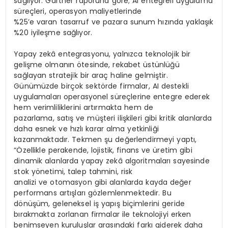
sağlıyor. Gartner raporuna göre; AI entegreli uygulama
süreçleri, operasyon maliyetlerinde
%25’e varan tasarruf ve pazara sunum hızında yaklaşık
%20 iyileşme sağlıyor.
Yapay zekâ entegrasyonu, yalnızca teknolojik bir
gelişme olmanın ötesinde, rekabet üstünlüğü
sağlayan stratejik bir araç haline gelmiştir.
Günümüzde birçok sektörde firmalar, AI destekli
uygulamaları operasyonel süreçlerine entegre ederek
hem verimliliklerini artırmakta hem de
pazarlama, satış ve müşteri ilişkileri gibi kritik alanlarda
daha esnek ve hızlı karar alma yetkinliği
kazanmaktadır. Tekmen şu değerlendirmeyi yaptı,
“Özellikle perakende, lojistik, finans ve üretim gibi
dinamik alanlarda yapay zekâ algoritmaları sayesinde
stok yönetimi, talep tahmini, risk
analizi ve otomasyon gibi alanlarda kayda değer
performans artışları gözlemlenmektedir. Bu
dönüşüm, geleneksel iş yapış biçimlerini geride
bırakmakta zorlanan firmalar ile teknolojiyi erken
benimseyen kuruluşlar arasındaki farkı giderek daha