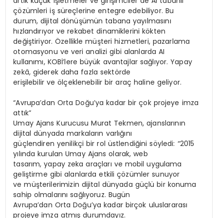
artık küçük işletmeler ve girişimciler de AI tabanlı
çözümleri iş süreçlerine entegre edebiliyor. Bu
durum, dijital dönüşümün tabana yayılmasını
hızlandırıyor ve rekabet dinamiklerini kökten
değiştiriyor. Özellikle müşteri hizmetleri, pazarlama
otomasyonu ve veri analizi gibi alanlarda AI
kullanımı, KOBİ’lere büyük avantajlar sağlıyor. Yapay
zekâ, giderek daha fazla sektörde
erişilebilir ve ölçeklenebilir bir araç haline geliyor.
“Avrupa’dan Orta Doğu’ya kadar bir çok projeye imza
attık”
Umay Ajans Kurucusu Murat Tekmen, ajanslarının
dijital dünyada markaların varlığını
güçlendiren yenilikçi bir rol üstlendiğini söyledi: “2015
yılında kurulan Umay Ajans olarak, web
tasarım, yapay zeka araçları ve mobil uygulama
geliştirme gibi alanlarda etkili çözümler sunuyor
ve müşterilerimizin dijital dünyada güçlü bir konuma
sahip olmalarını sağlıyoruz. Bugün
Avrupa’dan Orta Doğu’ya kadar birçok uluslararası
projeye imza atmış durumdayız.