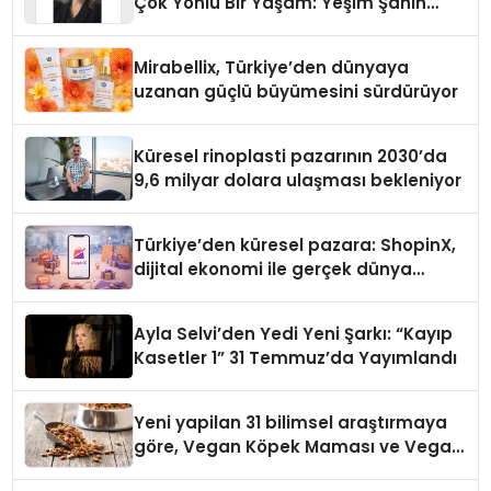
Çok Yönlü Bir Yaşam: Yeşim Şahin
Yaman
Mirabellix, Türkiye’den dünyaya
uzanan güçlü büyümesini sürdürüyor
Küresel rinoplasti pazarının 2030’da
9,6 milyar dolara ulaşması bekleniyor
Türkiye’den küresel pazara: ShopinX,
dijital ekonomi ile gerçek dünya
alışverişini bir araya getirmeyi
hedefliyor
Ayla Selvi’den Yedi Yeni Şarkı: “Kayıp
Kasetler 1” 31 Temmuz’da Yayımlandı
Yeni yapilan 31 bilimsel araştırmaya
göre, Vegan Köpek Maması ve Vegan
Kedi Mamasının İyi Sindirildiğini