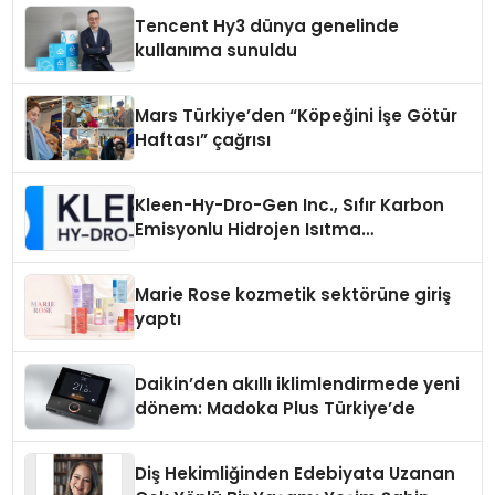
Tencent Hy3 dünya genelinde
kullanıma sunuldu
Mars Türkiye’den “Köpeğini İşe Götür
Haftası” çağrısı
Kleen-Hy-Dro-Gen Inc., Sıfır Karbon
Emisyonlu Hidrojen Isıtma
Teknolojisinde ISO ve TSSA
Düzenleyici Onaylarını Aldı
Marie Rose kozmetik sektörüne giriş
yaptı
Daikin’den akıllı iklimlendirmede yeni
dönem: Madoka Plus Türkiye’de
Diş Hekimliğinden Edebiyata Uzanan