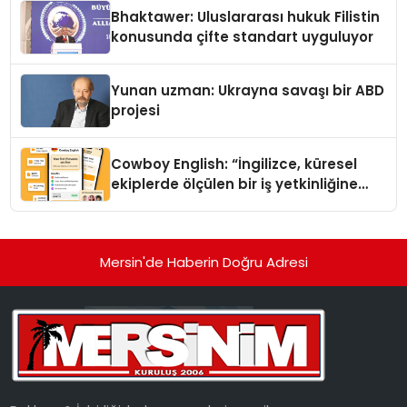
Ortaya Koydu
Bhaktawer: Uluslararası hukuk Filistin
konusunda çifte standart uyguluyor
Yunan uzman: Ukrayna savaşı bir ABD
projesi
Cowboy English: “İngilizce, küresel
ekiplerde ölçülen bir iş yetkinliğine
dönüşüyor”
Mersin'de Haberin Doğru Adresi