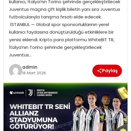
kullanıcı, İtalya’nın Torino şehrinde gerçekleştirilecek
EKONOMI
Juventus maçına çift kişilik biletin yanı sıra Juventus
futbolcularıyla tanışma fırsatı elde edecek.
MAGAZIN
İSTANBUL — Global spor sponsorluklarının yerel
kullanıcı faydasına dönüştürüldüğü etkinliklere bir
DÜNYA
yenisi eklendi. Kripto para platformu WhiteBIT TR,
İtalya’nın Torino şehrinde gerçekleştirilecek
OTOMOBIL
Juventus…
admin
Paylaş
18 Mart 2026