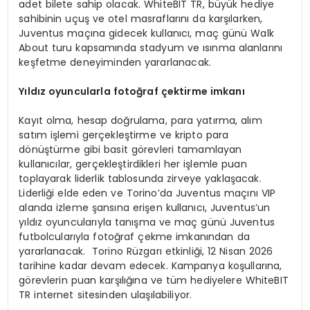
adet bilete sahip olacak. WhiteBIT TR, büyük hediye
sahibinin uçuş ve otel masraflarını da karşılarken,
Juventus maçına gidecek kullanıcı, maç günü Walk
About turu kapsamında stadyum ve ısınma alanlarını
keşfetme deneyiminden yararlanacak.
Yıldız oyuncularla fotoğ
raf
çektirme imkanı
Kayıt olma, hesap doğrulama, para yatırma, alım
satım işlemi gerçekleştirme ve kripto para
dönüştürme gibi basit görevleri tamamlayan
kullanıcılar, gerçekleştirdikleri her işlemle puan
toplayarak liderlik tablosunda zirveye yaklaşacak.
Liderliği elde eden ve Torino’da Juventus maçını VIP
alanda izleme şansına erişen kullanıcı, Juventus’un
yıldız oyuncularıyla tanışma ve maç günü Juventus
futbolcularıyla fotoğraf çekme imkanından da
yararlanacak. Torino Rüzgarı etkinliği, 12 Nisan 2026
tarihine kadar devam edecek. Kampanya koşullarına,
görevlerin puan karşılığına ve tüm hediyelere WhiteBIT
TR internet sitesinden ulaşılabiliyor.