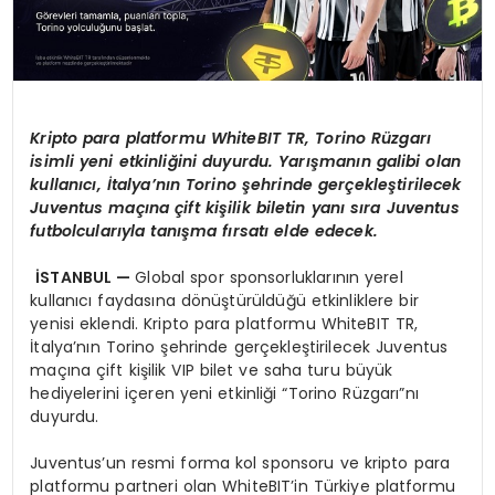
Kripto para platformu WhiteBIT TR, Torino R
üzgarı
isimli yeni etkinliğini duyurdu. Yarışmanın galibi olan
kullanıcı, İtalya’nı
n Torino
şehrinde gerçekleştirilecek
Juventus maçına çift kişilik biletin yanı sıra Juventus
futbolcularıyla tanış
ma f
ırsatı elde edecek.
İSTANBUL —
Global spor sponsorluklarının yerel
kullanıcı faydasına dönüştürüldüğü etkinliklere bir
yenisi eklendi. Kripto para platformu WhiteBIT TR,
İtalya’nın Torino şehrinde gerçekleştirilecek Juventus
maçına çift kişilik VIP bilet ve saha turu büyük
hediyelerini içeren yeni etkinliği “Torino Rüzgarı”nı
duyurdu.
Juventus’un resmi forma kol sponsoru ve kripto para
platformu partneri olan WhiteBIT’in Türkiye platformu