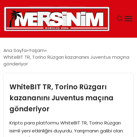
MERSIN
Ana Sayfa
Yaşam
WhiteBIT TR, Torino Rüzgarı kazananını Juventus maçına
YAŞAM
gönderiyor
GÜNCEL
WhiteBIT TR, Torino Rüzgarı
SAĞLIK
kazananını Juventus maçına
gönderiyor
EĞITIM
Kripto para platformu WhiteBIT TR, Torino Rüzgarı
SPOR
isimli yeni etkinliğini duyurdu. Yarışmanın galibi olan