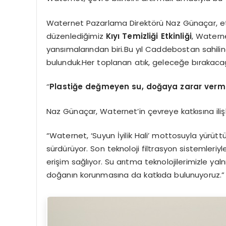
Waternet Pazarlama Direktörü Naz Günaçar, etkinli
düzenlediğimiz
Kıyı Temizliği Etkinliği
, Waterne
yansımalarından biri.Bu yıl Caddebostan sahili
bulunduk.Her toplanan atık, geleceğe bırakaca
‘’
Plasti
ğe değmeyen su, doğaya zarar ver
Naz Günaçar, Waternet’in çevreye katkısına ilişki
“Waternet, ‘Suyun İyilik Hali’ mottosuyla yürüttü
sürdürüyor. Son teknoloji filtrasyon sistemleri
erişim sağlıyor. Su arıtma teknolojilerimizle y
doğanın korunmasına da katkıda bulunuyoruz.”