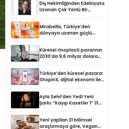
Diş Hekimliğinden Edebiyata
Uzanan Çok Yönlü Bir
Yaşam: Yeşim Şahin Yaman
Mirabellix, Türkiye’den
dünyaya uzanan güçlü
büyümesini sürdürüyor
Küresel rinoplasti pazarının
2030’da 9,6 milyar dolara
ulaşması bekleniyor
Türkiye’den küresel pazara:
ShopinX, dijital ekonomi ile
gerçek dünya alışverişini bir
araya getirmeyi hedefliyor
Ayla Selvi’den Yedi Yeni
Şarkı: “Kayıp Kasetler 1” 31
Temmuz’da Yayımlandı
Yeni yapilan 31 bilimsel
araştırmaya göre, Vegan