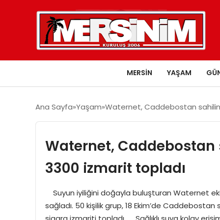
MERSIN
YAŞAM
GÜ
Ana Sayfa
Yaşam
Waternet, Caddebostan sahilind
Waternet, Caddebostan s
3300 izmarit topladı
Suyun iyiliğini doğayla buluşturan Waternet ekibi,
sağladı. 50 kişilik grup, 18 Ekim’de Caddebostan 
sigara izmariti topladı. Sağlıklı suya kolay erişim