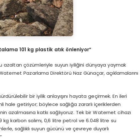
talama 101 kg plastik atık önleniyor”
unu azaltan çözümleriyle suyun iyiliğini dünyaya yaymak
en Waternet Pazarlama Direktörü Naz Günaçar, açıklamalarını
rülebilir bir iyilik anlayışını hayata geçirmek. En ileri
li hale getiriyor; böylece sağlığa zararlı içeriklerden
inin azalmasına katkı sağlıyoruz. Tek bir Waternet cihazı
 kg karbon salımı, 0,6 litre petrol ve 6.048 litre su
mlerle, sağlıklı suyun gücünü ve çevreye duyarlı
”