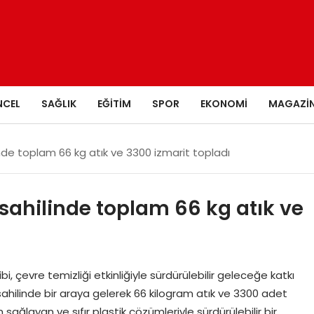
NCEL
SAĞLIK
EĞITIM
SPOR
EKONOMI
MAGAZI
e toplam 66 kg atık ve 3300 izmarit topladı
ahilinde toplam 66 kg atık ve
 çevre temizliği etkinliğiyle sürdürülebilir geleceğe katkı
sahilinde bir araya gelerek 66 kilogram atık ve 3300 adet
 sağlayan ve sıfır plastik çözümleriyle sürdürülebilir bir