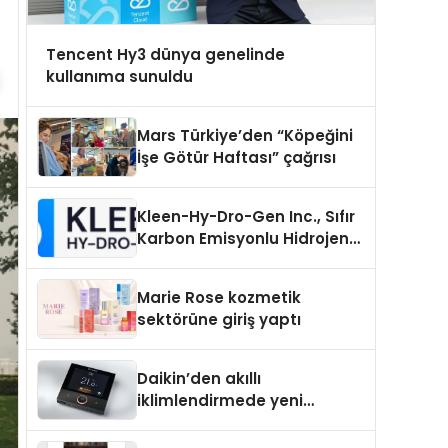
Tencent Hy3 dünya genelinde
kullanıma sunuldu
Mars Türkiye’den “Köpeğini
İşe Götür Haftası” çağrısı
Kleen-Hy-Dro-Gen Inc., Sıfır
Karbon Emisyonlu Hidrojen
Isıtma Teknolojisinde ISO ve
TSSA Düzenleyici Onaylarını
Marie Rose kozmetik
Aldı
sektörüne giriş yaptı
Daikin’den akıllı
iklimlendirmede yeni
dönem: Madoka Plus
Türkiye’de