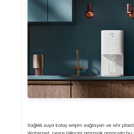
Sağlıklı suya kolay erişim sağlayan ve sıfır plas
Waternet, çevre bilincini artırmak amacıyla bu yıl