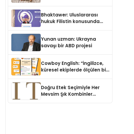
Köpek Maması ve Vegan
Kedi Mamasının İyi
Bhaktawer: Uluslararası
Sindirildiğini Ortaya Koydu
hukuk Filistin konusunda
çifte standart uyguluyor
Yunan uzman: Ukrayna
savaşı bir ABD projesi
Cowboy English: “İngilizce,
küresel ekiplerde ölçülen bir
iş yetkinliğine dönüşüyor”
Doğru Etek Seçimiyle Her
Mevsim Şık Kombinler
Oluşturmak Mümkün mü?