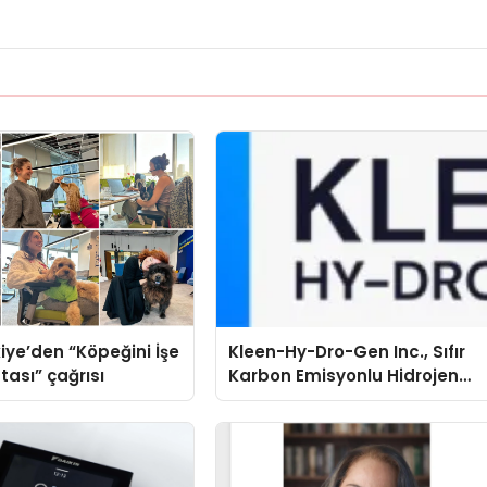
iye’den “Köpeğini İşe
Kleen-Hy-Dro-Gen Inc., Sıfır
tası” çağrısı
Karbon Emisyonlu Hidrojen
Isıtma Teknolojisinde ISO ve
TSSA Düzenleyici Onaylarını
Aldı