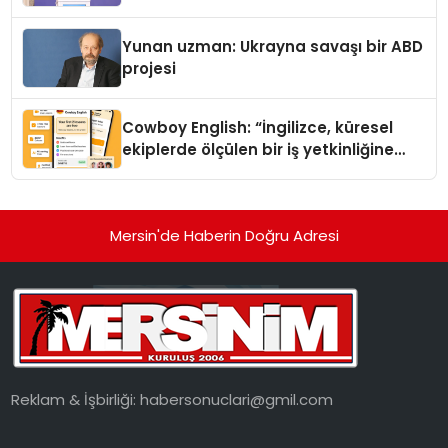
Yunan uzman: Ukrayna savaşı bir ABD
projesi
Cowboy English: “İngilizce, küresel
ekiplerde ölçülen bir iş yetkinliğine
dönüşüyor”
Mersin'de Haberin Doğru Adresi
Reklam & İşbirliği:
habersonuclari@gmil.com