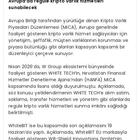
Avrupa’da regüle kripto varlık hizmetleri
sunabilecek
Avrupa Birliği tarafından yürürlüğe alınan Kripto Varlık
Piyasaları Düzenlemesi (MiCA), Avrupa genelinde
faaliyet gösteren kripto varlık hizmet sağlayıcıları için
yönetişim, şeffaflık, müşteri varlıklarının korunması ve
piyasa bütünlüğü gibi alanları kapsayan kapsamlı bir
düzenleyici çerçeve sunuyor.
Nisan 2026’da, W Group ekosistemi bünyesinde
faaliyet gösteren WHITE TECH’in, Hırvatistan Finansal
Hizmetler Denetleme Ajansı’ndan (HANFA) MiCA
kapsamında lisans aldığı duyurulmuştu. Açıklamada,
söz konusu yetkilendirmenin WHITE TECH’e alım satım,
saklama, transfer hizmetleri ve yönetim gibi alanlarda
regüle kripto varlık hizmetleri sunma imkânı sağladığı
belirtilmişti.
WhiteBIT ise bu kapsamda son açıklamasını 19
Haziran’da yaptı. Açıklamada, WhiteBIT EU markasıyla
faaliyet gösteren WB-Shield Innovations GmbH’nin,