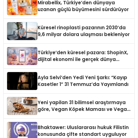
Mirabellix, Türkiye’den dünyaya
uzanan güçlü büyümesini sürdürüyor
Küresel rinoplasti pazarının 2030’da
9,6 milyar dolara ulaşması bekleniyor
Türkiye’den küresel pazara: ShopinX,
dijital ekonomi ile gerçek dünya
alışverişini bir araya getirmeyi
hedefliyor
Ayla Selvi’den Yedi Yeni Şarkı: “Kayıp
Kasetler 1” 31 Temmuz’da Yayımlandı
Yeni yapilan 31 bilimsel araştırmaya
göre, Vegan Köpek Maması ve Vegan
Kedi Mamasının İyi Sindirildiğini
Ortaya Koydu
Bhaktawer: Uluslararası hukuk Filistin
konusunda çifte standart uyguluyor