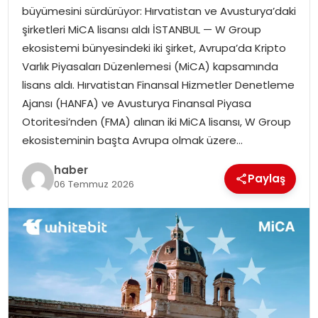
EKONOMI
büyümesini sürdürüyor: Hırvatistan ve Avusturya’daki
şirketleri MiCA lisansı aldı İSTANBUL — W Group
MAGAZIN
ekosistemi bünyesindeki iki şirket, Avrupa’da Kripto
Varlık Piyasaları Düzenlemesi (MiCA) kapsamında
DÜNYA
lisans aldı. Hırvatistan Finansal Hizmetler Denetleme
Ajansı (HANFA) ve Avusturya Finansal Piyasa
OTOMOBIL
Otoritesi’nden (FMA) alınan iki MiCA lisansı, W Group
ekosisteminin başta Avrupa olmak üzere…
haber
Paylaş
06 Temmuz 2026