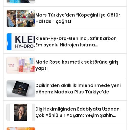
Mars Türkiye’den “Köpeğini İşe Götür
Haftası” çağrısı
Kleen-Hy-Dro-Gen Inc., Sıfır Karbon
Emisyonlu Hidrojen Isıtma
Teknolojisinde ISO ve TSSA
Düzenleyici Onaylarını Aldı
Marie Rose kozmetik sektörüne giriş
yaptı
Daikin’den akıllı iklimlendirmede yeni
dönem: Madoka Plus Türkiye’de
Diş Hekimliğinden Edebiyata Uzanan
Çok Yönlü Bir Yaşam: Yeşim Şahin
Yaman