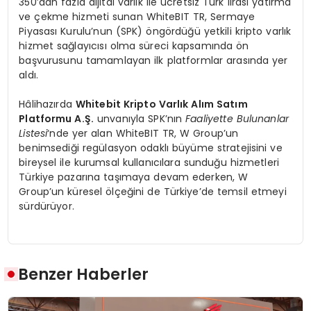
350’dan fazla dijital varlık ile ücretsiz Türk lirası yatırma
ve çekme hizmeti sunan WhiteBIT TR, Sermaye
Piyasası Kurulu’nun (SPK) öngördüğü yetkili kripto varlık
hizmet sağlayıcısı olma süreci kapsamında ön
başvurusunu tamamlayan ilk platformlar arasında yer
aldı.
Hâlihazırda
Whitebit Kripto Varlık Alım Satım
Platformu A.Ş.
unvanıyla SPK’nın
Faaliyette Bulunanlar
Listesi
‘nde yer alan WhiteBIT TR, W Group’un
benimsediği regülasyon odaklı büyüme stratejisini ve
bireysel ile kurumsal kullanıcılara sunduğu hizmetleri
Türkiye pazarına taşımaya devam ederken, W
Group’un küresel ölçeğini de Türkiye’de temsil etmeyi
sürdürüyor.
Benzer Haberler