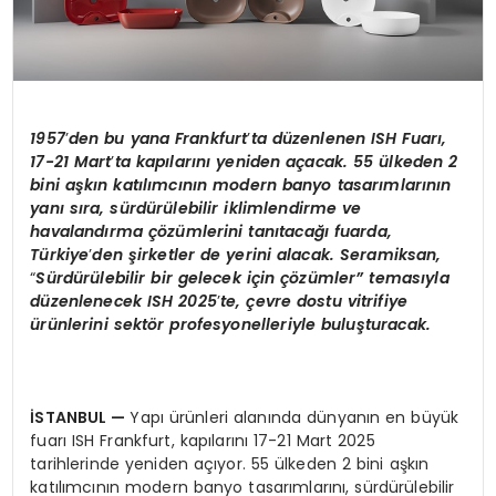
1957
’
den bu yana Frankfurt
’
ta d
üzenlenen ISH Fuarı,
17-21 Mart
’
ta kapılarını yeniden açacak. 55 ülkeden 2
bini aşkın katılımcının modern banyo tasarımlarının
yanı sıra, sürdürülebilir iklimlendirme ve
havalandı
rma
çözümlerini tanıtacağı fuarda,
Türkiye
’
den şirketler de yerini alacak. Seramiksan,
“
Sürdürülebilir bir gelecek için çözümler”
temas
ıyla
düzenlenecek ISH 2025
’
te, çevre dostu vitrifiye
ürünlerini sekt
ö
r profesyonelleriyle buluşturacak.
İSTANBUL
—
Yapı ürünleri alanında dünyanın en büyük
fuarı ISH Frankfurt, kapılarını 17-21 Mart 2025
tarihlerinde yeniden açıyor. 55 ülkeden 2 bini aşkın
katılımcının modern banyo tasarımlarını, sürdürülebilir