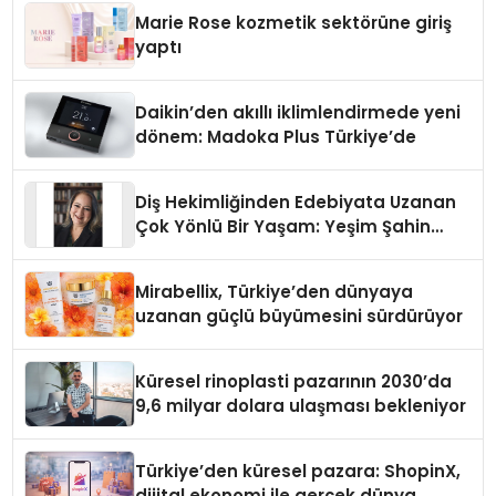
Düzenleyici Onaylarını Aldı
Marie Rose kozmetik sektörüne giriş
yaptı
Daikin’den akıllı iklimlendirmede yeni
dönem: Madoka Plus Türkiye’de
Diş Hekimliğinden Edebiyata Uzanan
Çok Yönlü Bir Yaşam: Yeşim Şahin
Yaman
Mirabellix, Türkiye’den dünyaya
uzanan güçlü büyümesini sürdürüyor
Küresel rinoplasti pazarının 2030’da
9,6 milyar dolara ulaşması bekleniyor
Türkiye’den küresel pazara: ShopinX,
dijital ekonomi ile gerçek dünya