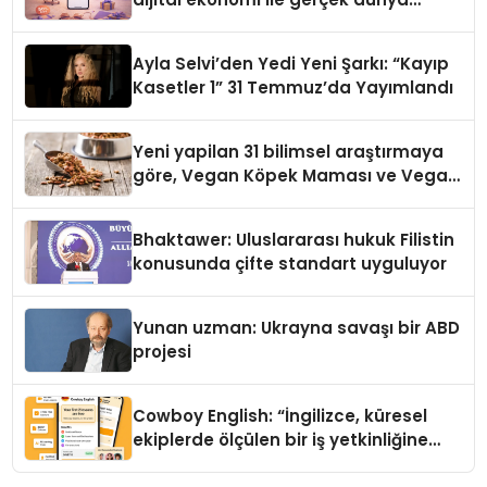
alışverişini bir araya getirmeyi
hedefliyor
Ayla Selvi’den Yedi Yeni Şarkı: “Kayıp
Kasetler 1” 31 Temmuz’da Yayımlandı
Yeni yapilan 31 bilimsel araştırmaya
göre, Vegan Köpek Maması ve Vegan
Kedi Mamasının İyi Sindirildiğini
Ortaya Koydu
Bhaktawer: Uluslararası hukuk Filistin
konusunda çifte standart uyguluyor
Yunan uzman: Ukrayna savaşı bir ABD
projesi
Cowboy English: “İngilizce, küresel
ekiplerde ölçülen bir iş yetkinliğine
dönüşüyor”