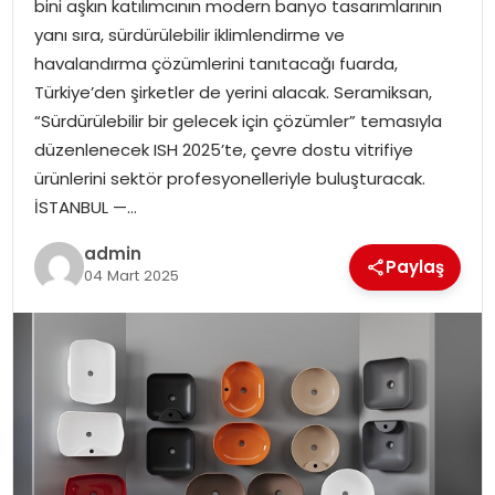
bini aşkın katılımcının modern banyo tasarımlarının
EKONOMI
yanı sıra, sürdürülebilir iklimlendirme ve
havalandırma çözümlerini tanıtacağı fuarda,
MAGAZIN
Türkiye’den şirketler de yerini alacak. Seramiksan,
“Sürdürülebilir bir gelecek için çözümler” temasıyla
DÜNYA
düzenlenecek ISH 2025’te, çevre dostu vitrifiye
ürünlerini sektör profesyonelleriyle buluşturacak.
OTOMOBIL
İSTANBUL —…
admin
Paylaş
04 Mart 2025