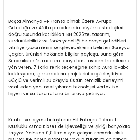
Başta Almanya ve Fransa olmak üzere Avrupa,
Ortadoğu ve Afrika pazarlarında büyüme stratejileri
doğrultusunda katıldıkları ISH 2025’te, tasarım,
sürdürülebilirlik ve fonksiyonelliği bir araya getirdikleri
vitrifiye çözümlerini sergileyeceklerini belirten Süreyya
Çağlar, ürünleri hakkında bilgiler paylaştı. Buna göre
Seramiksan ’ın modern banyoların tasarım trendlerine
yön veren, 7 farklı renk seçeneğine sahip Aura lavabo
koleksiyonu, iç mimarların projelerini özgünleştiriyor.
Güçlü ve verimli su akışıyla üstün temizlik deneyimi
vaat eden yeni nesil yıkama teknolojisi Vortex ise
hijyen ve su tasarrufunu bir araya getiriyor.
Konfor ve hijyeni buluşturan Hill Entegre Taharet
Musluklu Asma Klozet de işlevselliği ve şıklığı banyolara
taşıyor. Yalnızca 0,8 litre suyla çalışan sensörlü akıllı
pisuvar ise hijyen sifonu ve yoğun kullanım anlarında