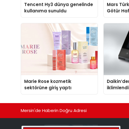
Tencent Hy3 dünya genelinde
Mars Türk
kullanıma sunuldu
Götür Haf
Marie Rose kozmetik
Daikin’den
sektörüne giriş yaptı
iklimlen
Madoka P
Mersin'de Haberin Doğru Adresi