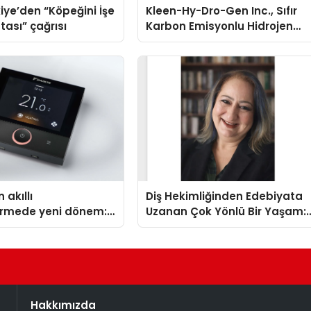
iye’den “Köpeğini İşe
Kleen-Hy-Dro-Gen Inc., Sıfır
tası” çağrısı
Karbon Emisyonlu Hidrojen
Isıtma Teknolojisinde ISO ve
TSSA Düzenleyici Onaylarını
Aldı
 akıllı
Diş Hekimliğinden Edebiyata
dirmede yeni dönem:
Uzanan Çok Yönlü Bir Yaşam:
lus Türkiye’de
Yeşim Şahin Yaman
Hakkımızda