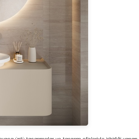
aca ünlü tasarımcılar ve tasarım ofisleriyle işbirliği yapan