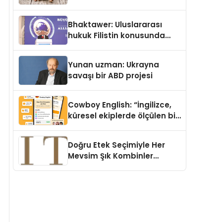
Köpek Maması ve Vegan
Kedi Mamasının İyi
Bhaktawer: Uluslararası
Sindirildiğini Ortaya Koydu
hukuk Filistin konusunda
çifte standart uyguluyor
Yunan uzman: Ukrayna
savaşı bir ABD projesi
Cowboy English: “İngilizce,
küresel ekiplerde ölçülen bir
iş yetkinliğine dönüşüyor”
Doğru Etek Seçimiyle Her
Mevsim Şık Kombinler
Oluşturmak Mümkün mü?