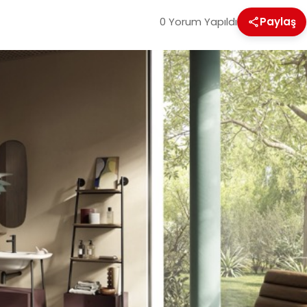
0 Yorum Yapıldı
Paylaş