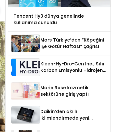
Tencent Hy3 dünya genelinde
kullanıma sunuldu
Mars Türkiye’den “Köpeğini
İşe Götür Haftası” çağrısı
Kleen-Hy-Dro-Gen Inc., Sıfır
Karbon Emisyonlu Hidrojen
Isıtma Teknolojisinde ISO ve
TSSA Düzenleyici Onaylarını
Marie Rose kozmetik
Aldı
sektörüne giriş yaptı
Daikin’den akıllı
iklimlendirmede yeni
dönem: Madoka Plus
Türkiye’de