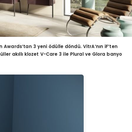
gn Awards’tan 3 yeni ödülle döndü. VitrA’nın iF’ten
düller akıllı klozet V-Care 3 ile Plural ve Glora banyo