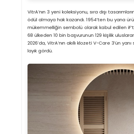
VitrA’nın 3 yeni koleksiyonu, sıra dışı tasarıml
ödül almaya hak kazandı. 1954’ten bu yana ürü
mükemmelliğin sembolü olarak kabul edilen iF’te
68 ülkeden 10 bin başvurunun 129 kişilik uluslara
2026’da, VitrA’nın akıllı klozeti V-Care 3’ün yanı
layık gördü.