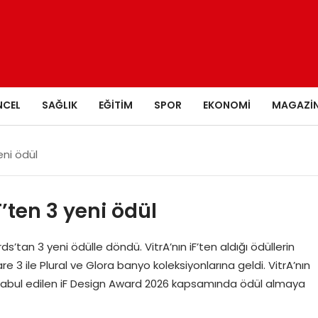
NCEL
SAĞLIK
EĞITIM
SPOR
EKONOMI
MAGAZI
eni ödül
F’ten 3 yeni ödül
ds’tan 3 yeni ödülle döndü. VitrA’nın iF’ten aldığı ödüllerin
are 3 ile Plural ve Glora banyo koleksiyonlarına geldi. VitrA’nın
si kabul edilen iF Design Award 2026 kapsamında ödül almaya