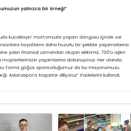
numuzun yalnızca bir
ö
rneği”
huzurla kucaklayın’ mottomuzla yaşam döngüsü içinde var
ak insanlara hayatlarını daha huzurlu bir şekilde yaşamalarına
ine yakın finansal uzmandan oluşan ekibimiz, 700’ü aşkın
la müşterilerimizin yaşamlarına dokunuyoruz. Her alanda
konusu forma göğüs sponsorluğumuz da bu misyonumuzu
. Adanaspor’a başarılar diliyoruz” ifadelerini kullandı.