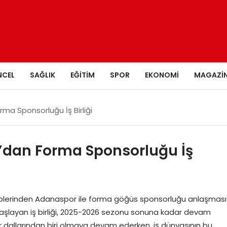
NCEL
SAĞLIK
EĞITIM
SPOR
EKONOMI
MAGAZI
ma Sponsorluğu İş Birliği
’dan Forma Sponsorluğu İş
ekiplerinden Adanaspor ile forma göğüs sponsorluğu anlaşması
başlayan iş birliği, 2025-2026 sezonu sonuna kadar devam
r dallarından biri olmaya devam ederken, iş dünyasının bu