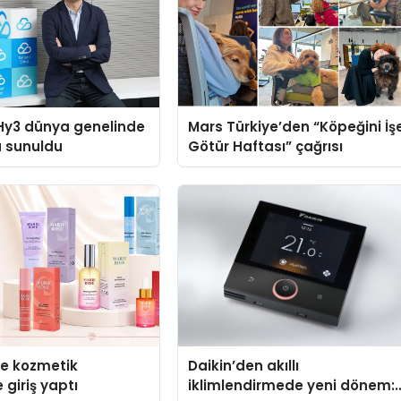
Hy3 dünya genelinde
Mars Türkiye’den “Köpeğini İş
a sunuldu
Götür Haftası” çağrısı
se kozmetik
Daikin’den akıllı
 giriş yaptı
iklimlendirmede yeni dönem: