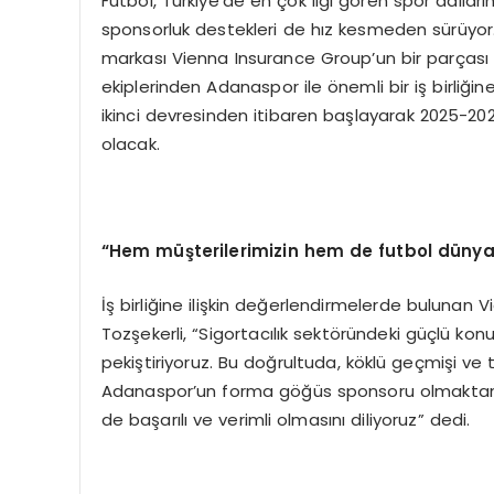
Futbol, Türkiye’de en çok ilgi gören spor dalla
sponsorluk destekleri de hız kesmeden sürüyor. 
markası Vienna Insurance Group’un bir parçası ol
ekiplerinden Adanaspor ile önemli bir iş birli
ikinci devresinden itibaren başlayarak 2025
olacak.
“
Hem müşterilerimizin hem de futbol dünyas
İş birliğine ilişkin değerlendirmelerde bulunan 
Tozşekerli, “Sigortacılık sektöründeki güçlü konu
pekiştiriyoruz. Bu doğrultuda, köklü geçmişi 
Adanaspor’un forma göğüs sponsoru olmaktan büy
de başarılı ve verimli olmasını diliyoruz” dedi.