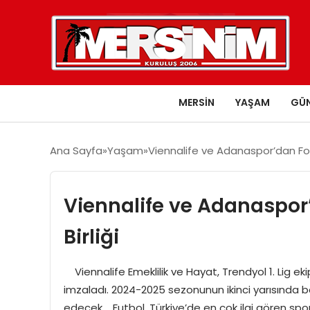
MERSIN
YAŞAM
GÜ
Ana Sayfa
Yaşam
Viennalife ve Adanaspor’dan For
Viennalife ve Adanaspor
Birliği
Viennalife Emeklilik ve Hayat, Trendyol 1. Lig 
imzaladı. 2024-2025 sezonunun ikinci yarısında 
edecek. Futbol, Türkiye’de en çok ilgi gören spo