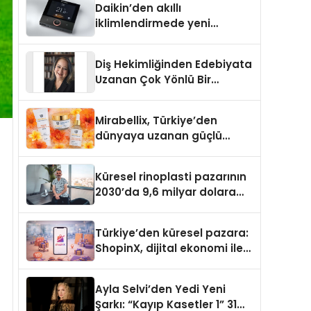
Daikin’den akıllı
iklimlendirmede yeni
dönem: Madoka Plus
Türkiye’de
Diş Hekimliğinden Edebiyata
Uzanan Çok Yönlü Bir
Yaşam: Yeşim Şahin Yaman
Mirabellix, Türkiye’den
dünyaya uzanan güçlü
büyümesini sürdürüyor
Küresel rinoplasti pazarının
2030’da 9,6 milyar dolara
ulaşması bekleniyor
Türkiye’den küresel pazara:
ShopinX, dijital ekonomi ile
gerçek dünya alışverişini bir
araya getirmeyi hedefliyor
Ayla Selvi’den Yedi Yeni
Şarkı: “Kayıp Kasetler 1” 31