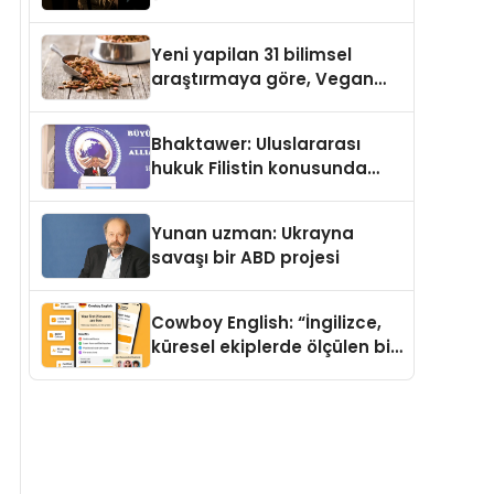
Temmuz’da Yayımlandı
Yeni yapilan 31 bilimsel
araştırmaya göre, Vegan
Köpek Maması ve Vegan
Kedi Mamasının İyi
Bhaktawer: Uluslararası
Sindirildiğini Ortaya Koydu
hukuk Filistin konusunda
çifte standart uyguluyor
Yunan uzman: Ukrayna
savaşı bir ABD projesi
Cowboy English: “İngilizce,
küresel ekiplerde ölçülen bir
iş yetkinliğine dönüşüyor”