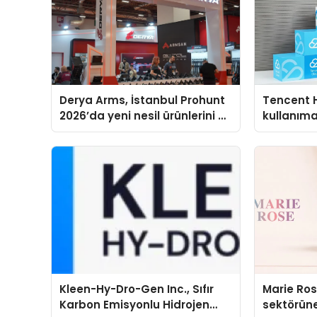
Derya Arms, İstanbul Prohunt
Tencent 
2026’da yeni nesil ürünlerini ve
kullanım
global marka vizyonunu
sergiledi
Kleen-Hy-Dro-Gen Inc., Sıfır
Marie Ro
Karbon Emisyonlu Hidrojen
sektörüne