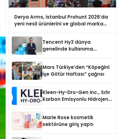
Derya Arms, İstanbul Prohunt 2026’da
yeni nesil ürünlerini ve global marka
vizyonunu sergiledi
Tencent Hy3 dünya
genelinde kullanıma
sunuldu
Mars Türkiye’den “Köpeğini
İşe Götür Haftası” çağrısı
Kleen-Hy-Dro-Gen Inc., Sıfır
Karbon Emisyonlu Hidrojen
Isıtma Teknolojisinde ISO ve
TSSA Düzenleyici Onaylarını
Marie Rose kozmetik
Aldı
sektörüne giriş yaptı