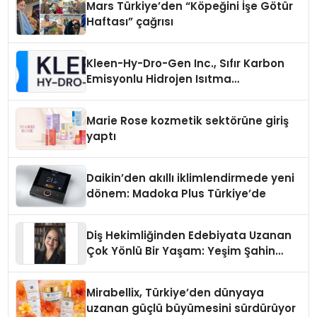
Mars Türkiye’den “Köpeğini İşe Götür
Haftası” çağrısı
Kleen-Hy-Dro-Gen Inc., Sıfır Karbon
Emisyonlu Hidrojen Isıtma
Teknolojisinde ISO ve TSSA
Düzenleyici Onaylarını Aldı
Marie Rose kozmetik sektörüne giriş
yaptı
Daikin’den akıllı iklimlendirmede yeni
dönem: Madoka Plus Türkiye’de
Diş Hekimliğinden Edebiyata Uzanan
Çok Yönlü Bir Yaşam: Yeşim Şahin
Yaman
Mirabellix, Türkiye’den dünyaya
uzanan güçlü büyümesini sürdürüyor