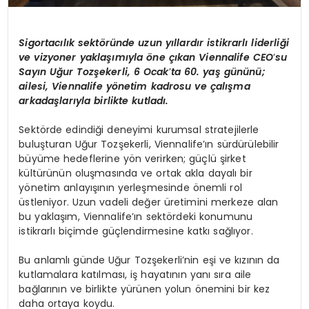
Sigortacılık sekt
ö
ründe uzun yıllardır istikrarlı liderliği
ve vizyoner yaklaşımıyla
ö
ne çıkan Viennalife CEO
’
su
Sayı
n U
ğ
ur Toz
şekerli, 6 Ocak
’
ta 60. yaş gününü;
ailesi, Viennalife y
ö
netim kadrosu ve çalışma
arkadaşlarıyla birlikte kutladı.
Sektörde edindiği deneyimi kurumsal stratejilerle
buluşturan Uğur Tozşekerli, Viennalife’ın sürdürülebilir
büyüme hedeflerine yön verirken; güçlü şirket
kültürünün oluşmasında ve ortak akla dayalı bir
yönetim anlayışının yerleşmesinde önemli rol
üstleniyor. Uzun vadeli değer üretimini merkeze alan
bu yaklaşım, Viennalife’ın sektördeki konumunu
istikrarlı biçimde güçlendirmesine katkı sağlıyor.
Bu anlamlı günde Uğur Tozşekerli’nin eşi ve kızının da
kutlamalara katılması, iş hayatının yanı sıra aile
bağlarının ve birlikte yürünen yolun önemini bir kez
daha ortaya koydu.