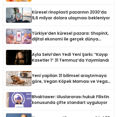
Küresel rinoplasti pazarının 2030’da
9,6 milyar dolara ulaşması bekleniyor
Türkiye’den küresel pazara: ShopinX,
dijital ekonomi ile gerçek dünya
alışverişini bir araya getirmeyi
hedefliyor
Ayla Selvi’den Yedi Yeni Şarkı: “Kayıp
Kasetler 1” 31 Temmuz’da Yayımlandı
Yeni yapilan 31 bilimsel araştırmaya
göre, Vegan Köpek Maması ve Vegan
Kedi Mamasının İyi Sindirildiğini
Ortaya Koydu
Bhaktawer: Uluslararası hukuk Filistin
konusunda çifte standart uyguluyor