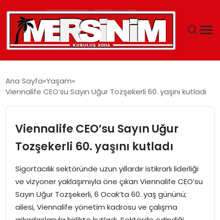
MERSIN
Ana Sayfa
Yaşam
Viennalife CEO’su Sayın Uğur Tozşekerli 60. yaşını kutladı
YAŞAM
GÜNCEL
Viennalife CEO’su Sayın Uğur
Tozşekerli 60. yaşını kutladı
SAĞLIK
Sigortacılık sektöründe uzun yıllardır istikrarlı liderliği
EĞITIM
ve vizyoner yaklaşımıyla öne çıkan Viennalife CEO’su
Sayın Uğur Tozşekerli, 6 Ocak’ta 60. yaş gününü;
SPOR
ailesi, Viennalife yönetim kadrosu ve çalışma
arkadaşlarıyla birlikte kutladı. Sektörde edindiği