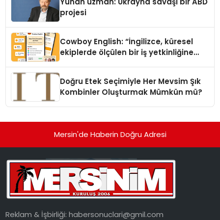
Yunan uzman: Ukrayna savaşı bir ABD
projesi
Cowboy English: “İngilizce, küresel
ekiplerde ölçülen bir iş yetkinliğine
dönüşüyor”
Doğru Etek Seçimiyle Her Mevsim Şık
Kombinler Oluşturmak Mümkün mü?
Mersin'de Haberin Doğru Adresi
Reklam & İşbirliği:
habersonuclari@gmil.com