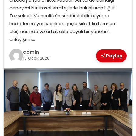
EKONOMI
deneyimi kurumsal stratejilerle buluşturan Uğur
Tozşekerli, Viennalife’ın sürdürülebilir büyüme
MAGAZIN
hedeflerine yön verirken; güçlü şirket kültürünün
oluşmasında ve ortak akla dayalı bir yönetim
DÜNYA
anlayışının…
OTOMOBIL
admin
Paylaş
13 Ocak 2026