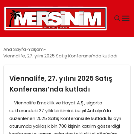
MERSIN
Ana Sayfa
Yaşam
Viennalife, 27. yılını 2025 Satış Konferansı’nda kutladı
YAŞAM
GÜNCEL
Viennalife, 27. yılını 2025 Satış
Konferansı’nda kutladı
SAĞLIK
Viennalife Emeklilik ve Hayat A.Ş., sigorta
EĞITIM
sektöründeki 27 yıllık birikimini, bu yıl Antalya’da
düzenlenen 2025 Satış Konferansı ile kutladı. İki ayrı
SPOR
oturumda yaklaşık bin 700 kişinin katılım gösterdiği
konferansta, yapay zeka destekli dijital dönüşüm