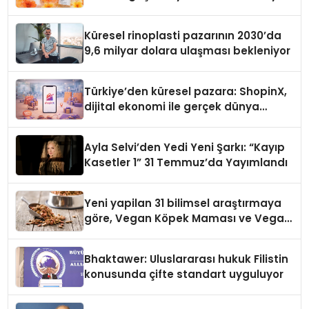
Küresel rinoplasti pazarının 2030’da
9,6 milyar dolara ulaşması bekleniyor
Türkiye’den küresel pazara: ShopinX,
dijital ekonomi ile gerçek dünya
alışverişini bir araya getirmeyi
hedefliyor
Ayla Selvi’den Yedi Yeni Şarkı: “Kayıp
Kasetler 1” 31 Temmuz’da Yayımlandı
Yeni yapilan 31 bilimsel araştırmaya
göre, Vegan Köpek Maması ve Vegan
Kedi Mamasının İyi Sindirildiğini
Ortaya Koydu
Bhaktawer: Uluslararası hukuk Filistin
konusunda çifte standart uyguluyor