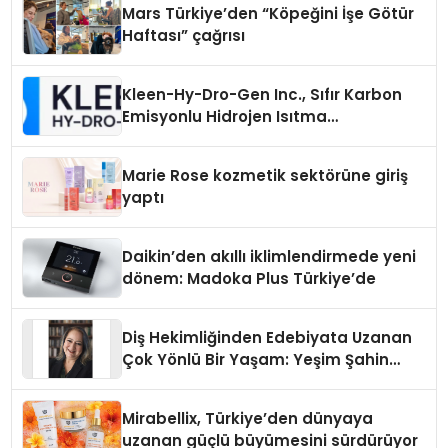
Mars Türkiye’den “Köpeğini İşe Götür
Haftası” çağrısı
Kleen-Hy-Dro-Gen Inc., Sıfır Karbon
Emisyonlu Hidrojen Isıtma
Teknolojisinde ISO ve TSSA
Düzenleyici Onaylarını Aldı
Marie Rose kozmetik sektörüne giriş
yaptı
Daikin’den akıllı iklimlendirmede yeni
dönem: Madoka Plus Türkiye’de
Diş Hekimliğinden Edebiyata Uzanan
Çok Yönlü Bir Yaşam: Yeşim Şahin
Yaman
Mirabellix, Türkiye’den dünyaya
uzanan güçlü büyümesini sürdürüyor