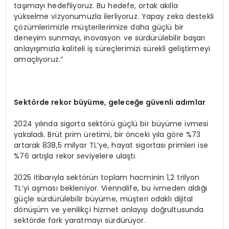
taşımayı hedefliyoruz. Bu hedefe, ortak akılla
yükselme vizyonumuzla ilerliyoruz. Yapay zeka destekli
çözümlerimizle müşterilerimize daha güçlü bir
deneyim sunmayı, inovasyon ve sürdürülebilir başarı
anlayışımızla kaliteli iş süreçlerimizi sürekli geliştirmeyi
amaçlıyoruz.”
Sekt
ö
rde r
ekor
büyüme, geleceğe güvenli adımlar
2024 yılında sigorta sektörü güçlü bir büyüme ivmesi
yakaladı. Brüt prim üretimi, bir önceki yıla göre %73
artarak 838,5 milyar TL’ye, hayat sigortası primleri ise
%76 artışla rekor seviyelere ulaştı.
2025 itibarıyla sektörün toplam hacminin 1,2 trilyon
TL’yi aşması bekleniyor. Viennalife, bu ivmeden aldığı
güçle sürdürülebilir büyüme, müşteri odaklı dijital
dönüşüm ve yenilikçi hizmet anlayışı doğrultusunda
sektörde fark yaratmayı sürdürüyor.