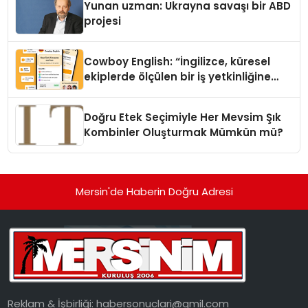
Yunan uzman: Ukrayna savaşı bir ABD
projesi
Cowboy English: “İngilizce, küresel
ekiplerde ölçülen bir iş yetkinliğine
dönüşüyor”
Doğru Etek Seçimiyle Her Mevsim Şık
Kombinler Oluşturmak Mümkün mü?
Mersin'de Haberin Doğru Adresi
Reklam & İşbirliği:
habersonuclari@gmil.com