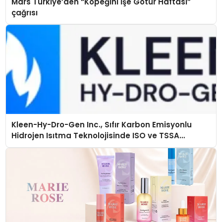
Mars Türkiye’den “Köpeğini İşe Götür Haftası”
çağrısı
Kleen-Hy-Dro-Gen Inc., Sıfır Karbon Emisyonlu
Hidrojen Isıtma Teknolojisinde ISO ve TSSA
Düzenleyici Onaylarını Aldı