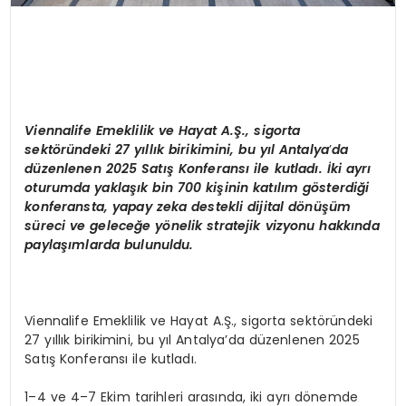
Viennalife Emeklilik ve Hayat A.Ş., sigorta
sekt
ö
ründeki 27 yıllık birikimini, bu yıl Antalya
’
da
d
üzenlenen 2025 Satış Konferansı ile kutladı. İki ayrı
oturumda yaklaşık bin 700 kişinin katılım g
ö
sterdiği
konferansta, yapay zeka destekli dijital d
ö
nüşüm
süreci ve geleceğe y
ö
nelik stratejik vizyonu hakkında
paylaşımlarda bulunuldu.
Viennalife Emeklilik ve Hayat A.Ş., sigorta sektöründeki
27 yıllık birikimini, bu yıl Antalya’da düzenlenen 2025
Satış Konferansı ile kutladı.
1–4 ve 4–7 Ekim tarihleri arasında, iki ayrı dönemde