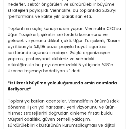
hedefler, sektör öngörüleri ve sürdürülebilir büyüme
stratejileri paylaşıldı. Viennalife, bu toplantıda 2026’yı
“performans ve kalite yılı” olarak ilan etti.
Toplantının açılış konuşmasını yapan Viennalife CEO’su
Uğur Tozşekerli, şirketin sektördeki konumuna ve
gelecek vizyonuna dikkat çekti. Uğur Tozşekerli, “Kasım
ayı itibarıyla %11,95 pazar payıyla hayat sigortası
sektöründe üçüncü sıradayız. Güçlü organizasyon
yapımız, profesyonel ekibimiz ve sahadaki
etkinliğimizle bu payı önümüzdeki 5 yıl içinde %18’in
üzerine taşımayı hedefliyoruz” dedi.
“İstikrarlı büyüme yolculuğumuzda emin adımlarla
ilerliyoruz”
Toplantıya katılan acenteler, Viennalife’ın önümüzdeki
döneme ilişkin yol haritasını, yeni vizyonunu ve ürün-
hizmet stratejilerini doğrudan dinleme fırsatı buldu.
Müşteri odaklılık, güven temelli yaklaşım,
sürdürülebilirlik kültürünün kurumsallaşması ve dijital