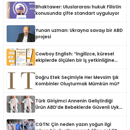
Ortaya Koydu
Bhaktawer: Uluslararası hukuk Filistin
konusunda çifte standart uyguluyor
Yunan uzman: Ukrayna savaşı bir ABD
projesi
Cowboy English: “İngilizce, küresel
ekiplerde ölçülen bir iş yetkinliğine
dönüşüyor”
Doğru Etek Seçimiyle Her Mevsim Şık
Kombinler Oluşturmak Mümkün mü?
Türk Girişimci Annenin Geliştirdiği
Ürün ABD’de Bebeklerde Güvenli Uyku
Standardına Yeni Bir Bakış Açısı
Getiriyor.
CGTN: Çin neden yazın yoğun ilgi