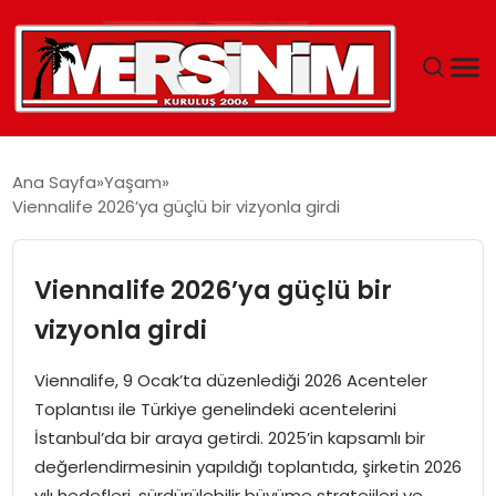
MERSIN
Ana Sayfa
Yaşam
Viennalife 2026’ya güçlü bir vizyonla girdi
YAŞAM
GÜNCEL
Viennalife 2026’ya güçlü bir
vizyonla girdi
SAĞLIK
Viennalife, 9 Ocak’ta düzenlediği 2026 Acenteler
EĞITIM
Toplantısı ile Türkiye genelindeki acentelerini
İstanbul’da bir araya getirdi. 2025’in kapsamlı bir
SPOR
değerlendirmesinin yapıldığı toplantıda, şirketin 2026
yılı hedefleri, sürdürülebilir büyüme stratejileri ve