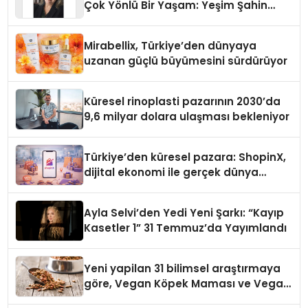
Çok Yönlü Bir Yaşam: Yeşim Şahin
Yaman
Mirabellix, Türkiye’den dünyaya
uzanan güçlü büyümesini sürdürüyor
Küresel rinoplasti pazarının 2030’da
9,6 milyar dolara ulaşması bekleniyor
Türkiye’den küresel pazara: ShopinX,
dijital ekonomi ile gerçek dünya
alışverişini bir araya getirmeyi
hedefliyor
Ayla Selvi’den Yedi Yeni Şarkı: “Kayıp
Kasetler 1” 31 Temmuz’da Yayımlandı
Yeni yapilan 31 bilimsel araştırmaya
göre, Vegan Köpek Maması ve Vegan
Kedi Mamasının İyi Sindirildiğini