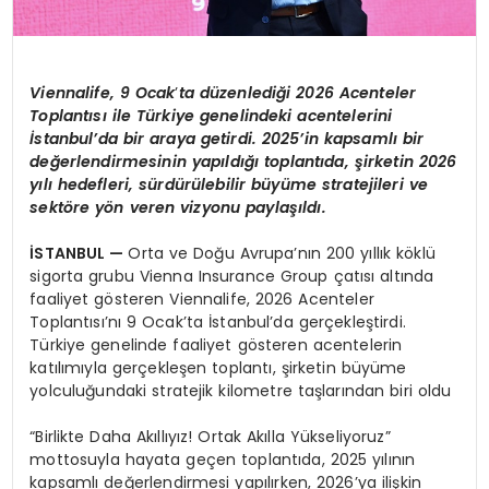
Viennalife, 9 Ocak
’
ta
d
üzenlediği 2026 Acenteler
Toplantısı ile Türkiye genelindeki acentelerini
İstanbul’
da
bir araya getirdi. 2025’in kapsamlı bir
değerlendirmesinin yapıldığı toplantı
da,
şirketin 2026
yılı hedefleri, sürdürülebilir büyüme stratejileri ve
sekt
ö
re y
ö
n veren vizyonu paylaşıldı.
İSTANBUL
—
Orta ve Doğu Avrupa’nın 200 yıllık köklü
sigorta grubu Vienna Insurance Group çatısı altında
faaliyet gösteren Viennalife, 2026 Acenteler
Toplantısı’nı 9 Ocak’ta İstanbul’da gerçekleştirdi.
Türkiye genelinde faaliyet gösteren acentelerin
katılımıyla gerçekleşen toplantı, şirketin büyüme
yolculuğundaki stratejik kilometre taşlarından biri oldu
“Birlikte Daha Akıllıyız! Ortak Akılla Yükseliyoruz”
mottosuyla hayata geçen toplantıda, 2025 yılının
kapsamlı değerlendirmesi yapılırken, 2026’ya ilişkin