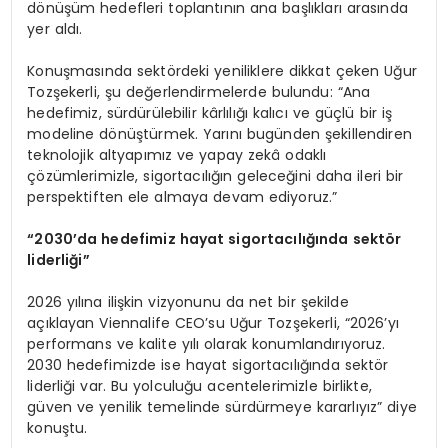
dönüşüm hedefleri toplantının ana başlıkları arasında
yer aldı.
Konuşmasında sektördeki yeniliklere dikkat çeken Uğur
Tozşekerli, şu değerlendirmelerde bulundu: “Ana
hedefimiz, sürdürülebilir kârlılığı kalıcı ve güçlü bir iş
modeline dönüştürmek. Yarını bugünden şekillendiren
teknolojik altyapımız ve yapay zekâ odaklı
çözümlerimizle, sigortacılığın geleceğini daha ileri bir
perspektiften ele almaya devam ediyoruz.”
“
2030’da hedefimiz hayat sigortacılığında sekt
ö
r
liderliği”
2026 yılına ilişkin vizyonunu da net bir şekilde
açıklayan Viennalife CEO’su Uğur Tozşekerli, “2026’yı
performans ve kalite yılı olarak konumlandırıyoruz.
2030 hedefimizde ise hayat sigortacılığında sektör
liderliği var. Bu yolculuğu acentelerimizle birlikte,
güven ve yenilik temelinde sürdürmeye kararlıyız” diye
konuştu.