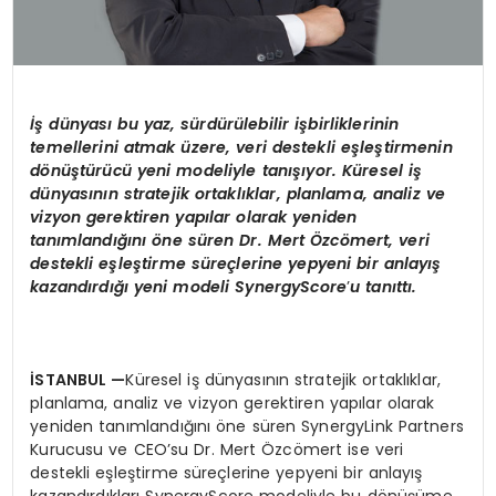
İş dünyası bu yaz, sürdürülebilir işbirliklerinin
temellerini atmak üzere, veri destekli eşleştirmenin
d
ö
nüştürücü yeni modeliyle tanışıyor. Küresel iş
dünyasının stratejik ortaklıklar, planlama, analiz ve
vizyon gerektiren yapılar olarak yeniden
tanımlandığını öne süren Dr. Mert Özc
ö
mert, veri
destekli eşleştirme süreçlerine yepyeni bir anlayış
kazandırdığı yeni modeli
SynergyScore
’
u tanıttı.
İSTANBUL
—
Küresel iş dünyasının stratejik ortaklıklar,
planlama, analiz ve vizyon gerektiren yapılar olarak
yeniden tanımlandığını öne süren SynergyLink Partners
Kurucusu ve CEO’su Dr. Mert Özcömert ise veri
destekli eşleştirme süreçlerine yepyeni bir anlayış
kazandırdıkları SynergyScore modeliyle bu dönüşüme