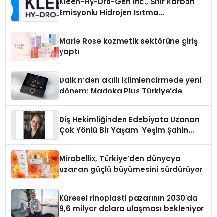
Kleen-Hy-Dro-Gen Inc., Sıfır Karbon
Emisyonlu Hidrojen Isıtma
Teknolojisinde ISO ve TSSA
Düzenleyici Onaylarını Aldı
Marie Rose kozmetik sektörüne giriş
yaptı
Daikin’den akıllı iklimlendirmede yeni
dönem: Madoka Plus Türkiye’de
Diş Hekimliğinden Edebiyata Uzanan
Çok Yönlü Bir Yaşam: Yeşim Şahin
Yaman
Mirabellix, Türkiye’den dünyaya
uzanan güçlü büyümesini sürdürüyor
Küresel rinoplasti pazarının 2030’da
9,6 milyar dolara ulaşması bekleniyor