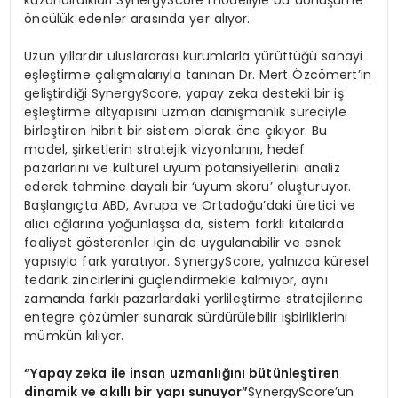
öncülük edenler arasında yer alıyor.
Uzun yıllardır uluslararası kurumlarla yürüttüğü sanayi
eşleştirme çalışmalarıyla tanınan Dr. Mert Özcömert’in
geliştirdiği SynergyScore, yapay zeka destekli bir iş
eşleştirme altyapısını uzman danışmanlık süreciyle
birleştiren hibrit bir sistem olarak öne çıkıyor. Bu
model, şirketlerin stratejik vizyonlarını, hedef
pazarlarını ve kültürel uyum potansiyellerini analiz
ederek tahmine dayalı bir ‘uyum skoru’ oluşturuyor.
Başlangıçta ABD, Avrupa ve Ortadoğu’daki üretici ve
alıcı ağlarına yoğunlaşsa da, sistem farklı kıtalarda
faaliyet gösterenler için de uygulanabilir ve esnek
yapısıyla fark yaratıyor. SynergyScore, yalnızca küresel
tedarik zincirlerini güçlendirmekle kalmıyor, aynı
zamanda farklı pazarlardaki yerlileştirme stratejilerine
entegre çözümler sunarak sürdürülebilir işbirliklerini
mümkün kılıyor.
“Yapay zeka ile insan uzmanlığını bütünleştiren
dinamik ve akıllı bir yapı sunuyor”
SynergyScore’un