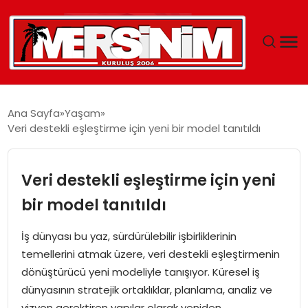
MERSIN
Ana Sayfa
Yaşam
Veri destekli eşleştirme için yeni bir model tanıtıldı
YAŞAM
GÜNCEL
Veri destekli eşleştirme için yeni
bir model tanıtıldı
SAĞLIK
İş dünyası bu yaz, sürdürülebilir işbirliklerinin
EĞITIM
temellerini atmak üzere, veri destekli eşleştirmenin
dönüştürücü yeni modeliyle tanışıyor. Küresel iş
SPOR
dünyasının stratejik ortaklıklar, planlama, analiz ve
vizyon gerektiren yapılar olarak yeniden