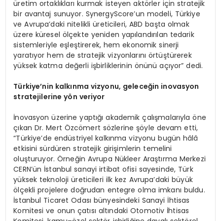
üretim ortaklıkları kurmak isteyen aktörler için stratejik
bir avantaj sunuyor. SynergyScore’un modeli, Türkiye
ve Avrupa’daki nitelikli üreticileri, ABD başta olmak
üzere küresel ölçekte yeniden yapılandırılan tedarik
sistemleriyle eşleştirerek, hem ekonomik sinerji
yaratıyor hem de stratejik vizyonlarını örtüştürerek
yüksek katma değerli işbirliklerinin önünü açıyor” dedi.
Türkiye’nin kalkınma vizyonu, geleceğin inovasyon
stratejilerine yön veriyor
İnovasyon üzerine yaptığı akademik çalışmalarıyla öne
çıkan Dr. Mert Özcömert sözlerine şöyle devam etti,
“Türkiye’de endüstriyel kalkınma vizyonu bugün hâlâ
etkisini sürdüren stratejik girişimlerin temelini
oluşturuyor. Örneğin Avrupa Nükleer Araştırma Merkezi
CERN’ün İstanbul sanayi irtibat ofisi sayesinde, Türk
yüksek teknoloji üreticileri ilk kez Avrupa’daki büyük
ölçekli projelere doğrudan entegre olma imkanı buldu.
İstanbul Ticaret Odası bünyesindeki Sanayi İhtisas
Komitesi ve onun çatısı altındaki Otomotiv İhtisas
Komitesi, kamu–özel sektör işbirliğine dayalı sektörel