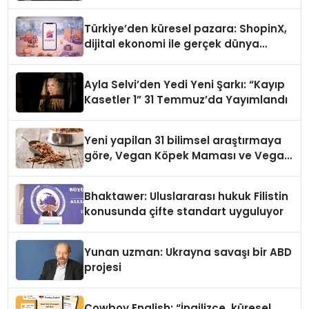
Türkiye’den küresel pazara: ShopinX,
dijital ekonomi ile gerçek dünya
alışverişini bir araya getirmeyi
hedefliyor
Ayla Selvi’den Yedi Yeni Şarkı: “Kayıp
Kasetler 1” 31 Temmuz’da Yayımlandı
Yeni yapilan 31 bilimsel araştırmaya
göre, Vegan Köpek Maması ve Vegan
Kedi Mamasının İyi Sindirildiğini
Ortaya Koydu
Bhaktawer: Uluslararası hukuk Filistin
konusunda çifte standart uyguluyor
Yunan uzman: Ukrayna savaşı bir ABD
projesi
Cowboy English: “İngilizce, küresel