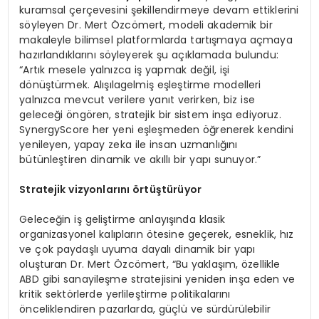
kuramsal çerçevesini şekillendirmeye devam ettiklerini
söyleyen Dr. Mert Özcömert, modeli akademik bir
makaleyle bilimsel platformlarda tartışmaya açmaya
hazırlandıklarını söyleyerek şu açıklamada bulundu:
“Artık mesele yalnızca iş yapmak değil, işi
dönüştürmek. Alışılagelmiş eşleştirme modelleri
yalnızca mevcut verilere yanıt verirken, biz ise
geleceği öngören, stratejik bir sistem inşa ediyoruz.
SynergyScore her yeni eşleşmeden öğrenerek kendini
yenileyen, yapay zeka ile insan uzmanlığını
bütünleştiren dinamik ve akıllı bir yapı sunuyor.”
Stratejik vizyonlarını örtüştürüyor
Geleceğin iş geliştirme anlayışında klasik
organizasyonel kalıpların ötesine geçerek, esneklik, hız
ve çok paydaşlı uyuma dayalı dinamik bir yapı
oluşturan Dr. Mert Özcömert, “Bu yaklaşım, özellikle
ABD gibi sanayileşme stratejisini yeniden inşa eden ve
kritik sektörlerde yerlileştirme politikalarını
önceliklendiren pazarlarda, güçlü ve sürdürülebilir