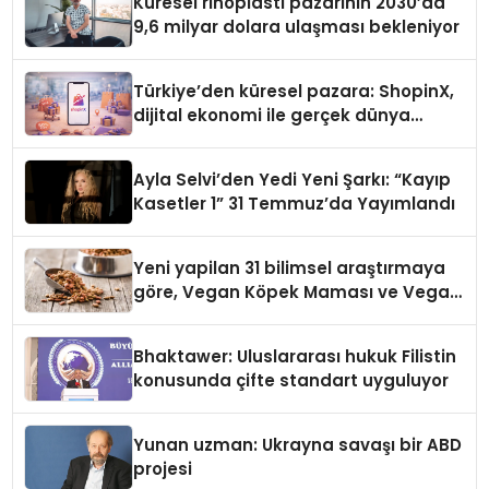
Küresel rinoplasti pazarının 2030’da
9,6 milyar dolara ulaşması bekleniyor
Türkiye’den küresel pazara: ShopinX,
dijital ekonomi ile gerçek dünya
alışverişini bir araya getirmeyi
hedefliyor
Ayla Selvi’den Yedi Yeni Şarkı: “Kayıp
Kasetler 1” 31 Temmuz’da Yayımlandı
Yeni yapilan 31 bilimsel araştırmaya
göre, Vegan Köpek Maması ve Vegan
Kedi Mamasının İyi Sindirildiğini
Ortaya Koydu
Bhaktawer: Uluslararası hukuk Filistin
konusunda çifte standart uyguluyor
Yunan uzman: Ukrayna savaşı bir ABD
projesi