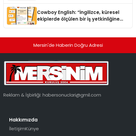
Cowboy English: “İngilizce, küresel
ekiplerde ölçülen bir iş yetkinliğine
dönüşüyor”
Mersin'de Haberin Doğru Adresi
Reklam & İşbirliği:
habersonuclari@gmil.com
Hakkımızda
İletişim
Künye