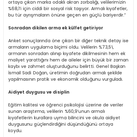
ortaya çıkan marka odaklı akran zorbalığı, velilerimizin
%68,1’i için ciddi bir sosyal risk taşıyor. Armalı kıyafetler,
bu tür ayrışmaların önüne geçen en güçlü bariyerdir.”
Sonradan dikilen a
rma
ek külfet getiriyor
Anket sonuçlarında öne çıkan bir diğer teknik detay ise
armaların uygulama biçimi oldu. Velilerin %73,5’i,
armanın sonradan alınıp kıyafete dikilmesinin hem ek
maliyet yarattığını hem de aileler için büyük bir zaman
kaybı ve zahmet oluşturduğunu belirtti. Genel Başkan
İsmail Sadi Doğan, üretimin doğrudan armalı şekilde
yapılmasının pratik ve ekonomik olduğunu vurguladı.
Aidiyet duygusu ve disiplin
Eğitim kalitesi ve öğrenci psikolojisi üzerine de veriler
sunan araştırma, velilerin %60,9’unun armalı
kıyafetlerin kurallara uyma bilincini ve okula aidiyet
duygusunu güçlendirdiğini düşündüğünü ortaya
koydu.