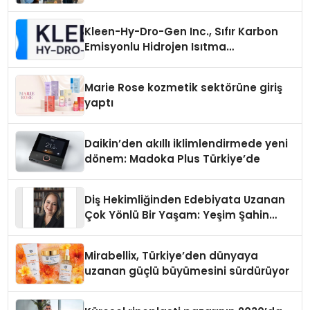
Kleen-Hy-Dro-Gen Inc., Sıfır Karbon
Emisyonlu Hidrojen Isıtma
Teknolojisinde ISO ve TSSA
Düzenleyici Onaylarını Aldı
Marie Rose kozmetik sektörüne giriş
yaptı
Daikin’den akıllı iklimlendirmede yeni
dönem: Madoka Plus Türkiye’de
Diş Hekimliğinden Edebiyata Uzanan
Çok Yönlü Bir Yaşam: Yeşim Şahin
Yaman
Mirabellix, Türkiye’den dünyaya
uzanan güçlü büyümesini sürdürüyor