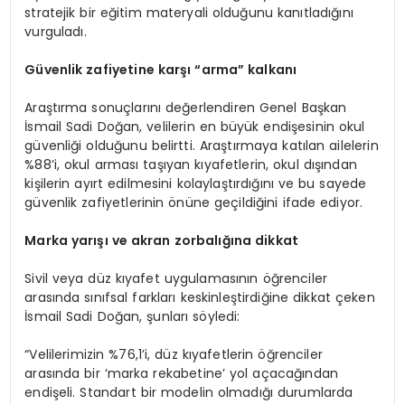
stratejik bir eğitim materyali olduğunu kanıtladığını
vurguladı.
Güvenlik zafiyetine karşı
“
a
rma”
kalkanı
Araştırma sonuçlarını değerlendiren Genel Başkan
İsmail Sadi Doğan, velilerin en büyük endişesinin okul
güvenliği olduğunu belirtti. Araştırmaya katılan ailelerin
%88’i, okul arması taşıyan kıyafetlerin, okul dışından
kişilerin ayırt edilmesini kolaylaştırdığını ve bu sayede
güvenlik zafiyetlerinin önüne geçildiğini ifade ediyor.
Marka yarışı
ve
akran zorbalığına dikkat
Sivil veya düz kıyafet uygulamasının öğrenciler
arasında sınıfsal farkları keskinleştirdiğine dikkat çeken
İsmail Sadi Doğan, şunları söyledi:
“Velilerimizin %76,1’i, düz kıyafetlerin öğrenciler
arasında bir ‘marka rekabetine’ yol açacağından
endişeli. Standart bir modelin olmadığı durumlarda