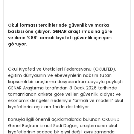
Okul forması tercihlerinde güvenlik ve marka
baskısı öne çıkıyor. GENAR araştı
rmas
ına g
ö
re
velilerin %88’i armalı kıyafeti güvenlik için ş
art
g
ö
rüyor.
Okul Kıyafeti ve Üreticileri Federasyonu (OKULFED),
eğitim dünyasının ve ebeveynlerin nabzını tutan
kapsamlı bir araştırma dosyasını kamuoyuyla paylaştı.
GENAR Araştırma tarafından 8 Ocak 2026 tarihinde
tamamlanan ankete göre veliler; güvenlik, aidiyet ve
ekonomik dengeler nedeniyle “armalı ve modelli” okul
kıyafetlerini açık ara farkla destekliyor.
Konuyla ilgili önemli açıklamalarda bulunan OKULFED
Genel Başkanı İsmail Sadi Doğan, araştırmanın okul
kıyafetlerinin sadece bir giysi değil, aynı zamanda