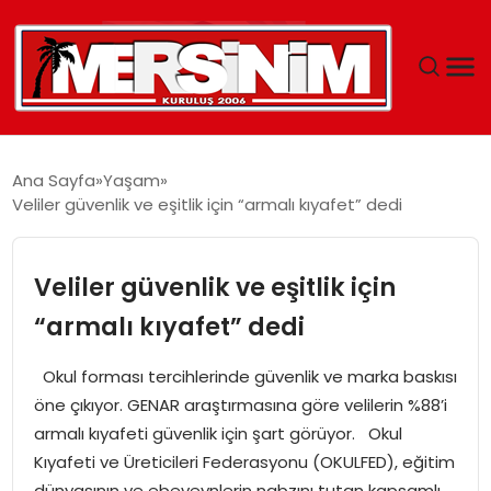
MERSIN
Ana Sayfa
Yaşam
Veliler güvenlik ve eşitlik için “armalı kıyafet” dedi
YAŞAM
GÜNCEL
Veliler güvenlik ve eşitlik için
“armalı kıyafet” dedi
SAĞLIK
Okul forması tercihlerinde güvenlik ve marka baskısı
EĞITIM
öne çıkıyor. GENAR araştırmasına göre velilerin %88’i
armalı kıyafeti güvenlik için şart görüyor. Okul
SPOR
Kıyafeti ve Üreticileri Federasyonu (OKULFED), eğitim
dünyasının ve ebeveynlerin nabzını tutan kapsamlı