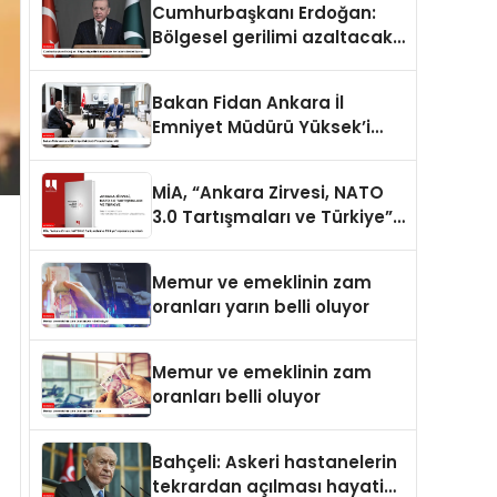
Cumhurbaşkanı Erdoğan:
Bölgesel gerilimi azaltacak
her adımı destekliyoruz
Bakan Fidan Ankara İl
Emniyet Müdürü Yüksek’i
kabul etti
MİA, “Ankara Zirvesi, NATO
3.0 Tartışmaları ve Türkiye”
raporunu yayımladı
Memur ve emeklinin zam
oranları yarın belli oluyor
Memur ve emeklinin zam
oranları belli oluyor
Bahçeli: Askeri hastanelerin
tekrardan açılması hayati