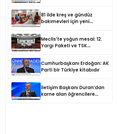
değerdedir
81 ilde kreş ve gündüz
bakımevleri için yeni
standartlar yürürlüğe girdi
Meclis’te yoğun mesai: 12.
Yargı Paketi ve TSK
düzenlemesi gündemde
Cumhurbaşkanı Erdoğan: AK
Parti bir Türkiye kitabıdır
İletişim Başkanı Duran’dan
karne alan öğrencilere
tebrik