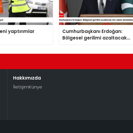
yeni yaptırımlar
Cumhurbaşkanı Erdoğan:
Bölgesel gerilimi azaltacak
her adımı destekliyoruz
Hakkımızda
İletişim
Künye