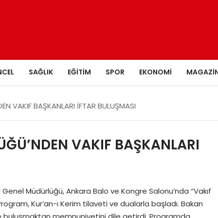
NCEL
SAĞLIK
EĞITIM
SPOR
EKONOMI
MAGAZI
EN VAKIF BAŞKANLARI İFTAR BULUŞMASI
ÜĞÜ’NDEN VAKIF BAŞKANLARI
r Genel Müdürlüğü, Ankara Balo ve Kongre Salonu’nda “Vakıf
rogram, Kur’an-ı Kerim tilaveti ve dualarla başladı. Bakan
iyle buluşmaktan memnuniyetini dile getirdi. Programda