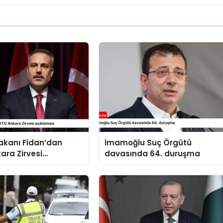
 Bakanı Fidan’dan
İmamoğlu Suç Örgütü
ara Zirvesi
davasında 64. duruşma
sı