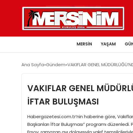
MERSIN
YAŞAM
GÜ
Ana Sayfa
Gündem
VAKIFLAR GENEL MÜDÜRLÜĞÜ’ND
VAKIFLAR GENEL MÜDÜRL
İFTAR BULUŞMASI
Habergazetesi.com.tr’nin haberine göre, Vakıfla
Başkanları İftar Buluşması” programı düzenledi. P
Ersoy, ramazan ayı dolayısıyla vakıf temsilciler