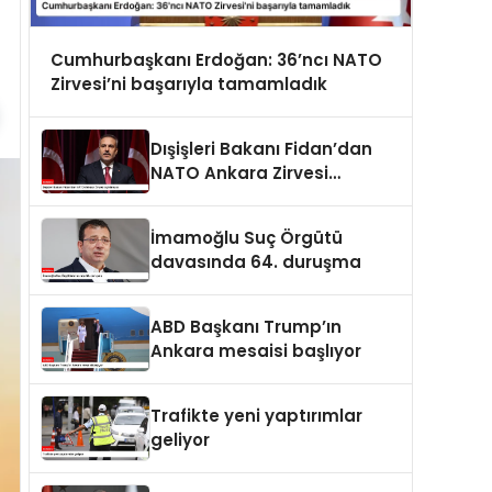
Cumhurbaşkanı Erdoğan: 36’ncı NATO
Zirvesi’ni başarıyla tamamladık
Dışişleri Bakanı Fidan’dan
NATO Ankara Zirvesi
açıklaması
İmamoğlu Suç Örgütü
davasında 64. duruşma
ABD Başkanı Trump’ın
Ankara mesaisi başlıyor
Trafikte yeni yaptırımlar
geliyor