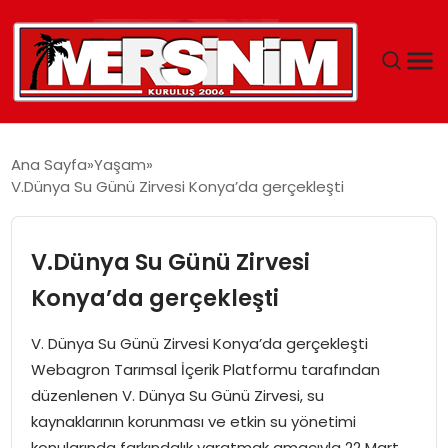
MERSIN
Ana Sayfa
Yaşam
V.Dünya Su Günü Zirvesi Konya’da gerçekleşti
YAŞAM
GÜNCEL
V.Dünya Su Günü Zirvesi
Konya’da gerçekleşti
SAĞLIK
V. Dünya Su Günü Zirvesi Konya’da gerçekleşti
EĞITIM
Webagron Tarımsal İçerik Platformu tarafından
düzenlenen V. Dünya Su Günü Zirvesi, su
SPOR
kaynaklarının korunması ve etkin su yönetimi
konularında farkındalık yaratmak amacıyla 22 Mart