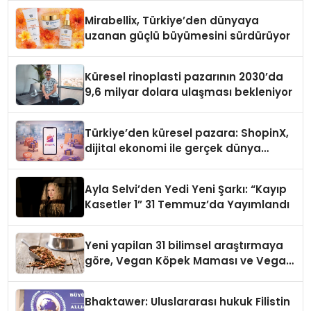
Mirabellix, Türkiye’den dünyaya
uzanan güçlü büyümesini sürdürüyor
Küresel rinoplasti pazarının 2030’da
9,6 milyar dolara ulaşması bekleniyor
Türkiye’den küresel pazara: ShopinX,
dijital ekonomi ile gerçek dünya
alışverişini bir araya getirmeyi
hedefliyor
Ayla Selvi’den Yedi Yeni Şarkı: “Kayıp
Kasetler 1” 31 Temmuz’da Yayımlandı
Yeni yapilan 31 bilimsel araştırmaya
göre, Vegan Köpek Maması ve Vegan
Kedi Mamasının İyi Sindirildiğini
Ortaya Koydu
Bhaktawer: Uluslararası hukuk Filistin