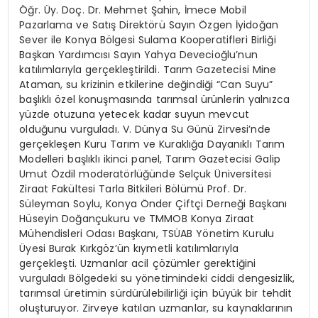
Öğr. Üy. Doç. Dr. Mehmet Şahin, İmece Mobil
Pazarlama ve Satış Direktörü Sayın Özgen İyidoğan
Sever ile Konya Bölgesi Sulama Kooperatifleri Birliği
Başkan Yardımcısı Sayın Yahya Devecioğlu’nun
katılımlarıyla gerçekleştirildi. Tarım Gazetecisi Mine
Ataman, su krizinin etkilerine değindiği “Can Suyu”
başlıklı özel konuşmasında tarımsal ürünlerin yalnızca
yüzde otuzuna yetecek kadar suyun mevcut
olduğunu vurguladı. V. Dünya Su Günü Zirvesi’nde
gerçekleşen Kuru Tarım ve Kuraklığa Dayanıklı Tarım
Modelleri başlıklı ikinci panel, Tarım Gazetecisi Galip
Umut Özdil moderatörlüğünde Selçuk Üniversitesi
Ziraat Fakültesi Tarla Bitkileri Bölümü Prof. Dr.
Süleyman Soylu, Konya Önder Çiftçi Derneği Başkanı
Hüseyin Doğançukuru ve TMMOB Konya Ziraat
Mühendisleri Odası Başkanı, TSÜAB Yönetim Kurulu
Üyesi Burak Kırkgöz’ün kıymetli katılımlarıyla
gerçekleşti. Uzmanlar acil çözümler gerektiğini
vurguladı Bölgedeki su yönetimindeki ciddi dengesizlik,
tarımsal üretimin sürdürülebilirliği için büyük bir tehdit
oluşturuyor. Zirveye katılan uzmanlar, su kaynaklarının