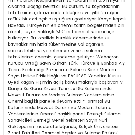
civarına ulaştığı belirtildi. Bu durum, su kaynaklarının
tüketiminin çok üzerinde olduğunu ve yıllık 2 milyar
m³’lük bir cari açık oluştuğunu gösteriyor. Konya Kapalı
Havzası, Türkiye’nin en önemli tarım bölgelerinden biri
olarak, suyun yaklaşık %90’ını tarımsal sulama için
kullanıyor. Bu, özellikle kuraklık dönemlerinde su
kaynaklarının hızla tükenmesine yol açarken,
sürdürülebilir su yönetimi ve verimli sulama
tekniklerinin önemini gündeme getiriyor. Webagron
Kurucu Ortağı Sayın Özhan Türk, Türkiye İş Bankası A.Ş.
Tarım Bankacılığı Pazarlama Bölümü Birim Müdürü
Sayın Hatice Erkiletlioğlu ve BASUSAD Yönetim Kurulu
Üyesi Kağan Hişim’in açılış konuşmalarıyla başlayan V.
Dünya Su Günü Zirvesi Tarımsal Su Kullanımında
Mevcut Durum ve Modern Sulama Yöntemlerinin
Önemi başlıklı panelle devam etti. “Tarımsal Su
Kullanımında Mevcut Durum ve Modern Sulama
Yöntemlerinin Önemi” başlıklı panel, Basınçlı Sulama
Sanayicileri Derneği Genel Sekreteri Sayın Nuri
Göktepe’nin moderatörlüğünde, Selçuk Üniversitesi
Ziraat Fakültesi Tarımsal Yapılar ve Sulama Bölümü