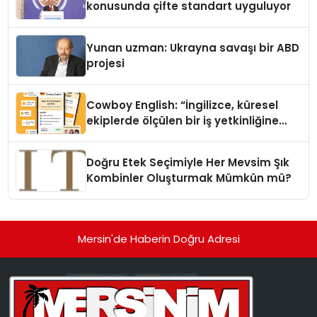
konusunda çifte standart uyguluyor
Yunan uzman: Ukrayna savaşı bir ABD
projesi
Cowboy English: “İngilizce, küresel
ekiplerde ölçülen bir iş yetkinliğine
dönüşüyor”
Doğru Etek Seçimiyle Her Mevsim Şık
Kombinler Oluşturmak Mümkün mü?
Mersin'de Haberin Doğru Adresi