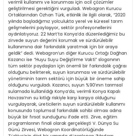
verimli kullanımı ve korunması için acil çözümler
geliştirilmesi gerektiğini vurguladı. Webagron Kurucu
Ortaklarından Özhan Türk, etkinlik ile ilgili olarak, “2020
yılında başladığımız yolculukta yerel ve küresel tarım
gelişmelerini paylaşıyor, sektör profesyonellerini
aydınlatıyoruz. 22 Mart’ta Konya’da düzenlediğimiz bu
zirvede suyun değerini korumak ve sürdürülebilir
kullanımına dair farkındalık yaratmak için bir araya
geldik” dedi. Webagron’un diğer Kurucu Ortağı Dağhan
Kazancı ise “Huyu Suyu Değiştirme Vakti” sloganının
tüm sektör paydaşları için önemli bir farkındalık çağrısı
olduğunu belirterek, suyun korunması ve sürdürülebilir
yönetiminin tarım sektörü için büyük bir öneme sahip
olduğunu vurguladı. Kazancı, suyun %90’ının tarımsal
sulamada kullanıldığı Konya’da, verimli Konya Kapalı
Havzası’nın su kıtlığı riskiyle karşı karşıya olduğunu
vurgulayarak, üreticilerin suyun sürdürülebilir kullanımı
konusunda toplumsal farkındalık sahibi olması adına
büyük bir fırsat sunduğunu ifade etti. Zirve, eğitim
programlarının finali olarak gerçekleşti V. Dünya Su
Günü Zirvesi, Webagron Koordinatörlüğünde
Türkiye’nin dört bir yanında düzenlenen “Modern