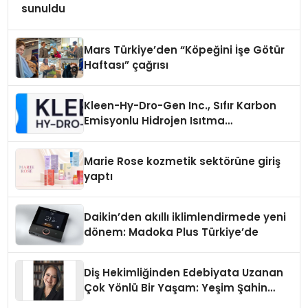
sunuldu
Mars Türkiye’den “Köpeğini İşe Götür
Haftası” çağrısı
Kleen-Hy-Dro-Gen Inc., Sıfır Karbon
Emisyonlu Hidrojen Isıtma
Teknolojisinde ISO ve TSSA
Düzenleyici Onaylarını Aldı
Marie Rose kozmetik sektörüne giriş
yaptı
Daikin’den akıllı iklimlendirmede yeni
dönem: Madoka Plus Türkiye’de
Diş Hekimliğinden Edebiyata Uzanan
Çok Yönlü Bir Yaşam: Yeşim Şahin
Yaman