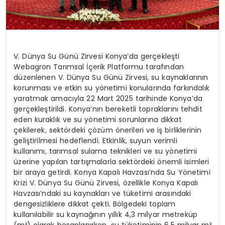
V. Dünya Su Günü Zirvesi Konya’da gerçekleşti
Webagron Tarımsal İçerik Platformu tarafından
düzenlenen V. Dünya Su Günü Zirvesi, su kaynaklarının
korunması ve etkin su yönetimi konularında farkındalık
yaratmak amacıyla 22 Mart 2025 tarihinde Konya’da
gerçekleştirildi. Konya’nın bereketli topraklarını tehdit
eden kuraklık ve su yönetimi sorunlarına dikkat
çekilerek, sektördeki çözüm önerileri ve iş birliklerinin
geliştirilmesi hedeflendi. Etkinlik, suyun verimli
kullanımı, tarımsal sulama teknikleri ve su yönetimi
üzerine yapılan tartışmalarla sektördeki önemli isimleri
bir araya getirdi. Konya Kapalı Havzası’nda Su Yönetimi
Krizi V. Dünya Su Günü Zirvesi, özellikle Konya Kapalı
Havzası’ndaki su kaynakları ve tüketimi arasındaki
dengesizliklere dikkat çekti. Bölgedeki toplam
kullanılabilir su kaynağının yıllık 4,3 milyar metreküp
(m³) olarak hesaplanırken, su tüketiminin 6,5 milyar m³