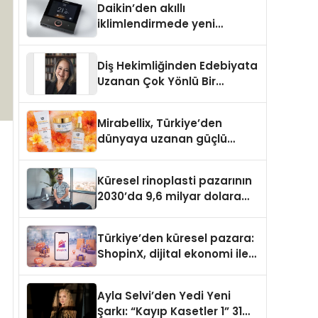
Daikin’den akıllı
iklimlendirmede yeni
dönem: Madoka Plus
Türkiye’de
Diş Hekimliğinden Edebiyata
Uzanan Çok Yönlü Bir
Yaşam: Yeşim Şahin Yaman
Mirabellix, Türkiye’den
dünyaya uzanan güçlü
büyümesini sürdürüyor
Küresel rinoplasti pazarının
2030’da 9,6 milyar dolara
ulaşması bekleniyor
Türkiye’den küresel pazara:
ShopinX, dijital ekonomi ile
gerçek dünya alışverişini bir
araya getirmeyi hedefliyor
Ayla Selvi’den Yedi Yeni
Şarkı: “Kayıp Kasetler 1” 31