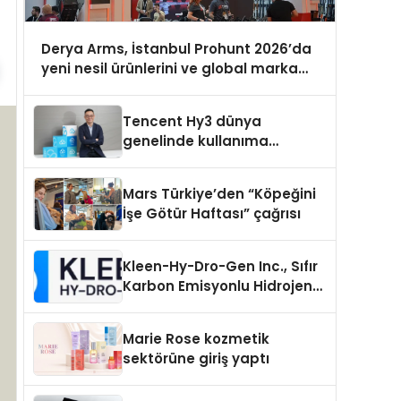
Derya Arms, İstanbul Prohunt 2026’da
yeni nesil ürünlerini ve global marka
vizyonunu sergiledi
Tencent Hy3 dünya
genelinde kullanıma
sunuldu
Mars Türkiye’den “Köpeğini
İşe Götür Haftası” çağrısı
Kleen-Hy-Dro-Gen Inc., Sıfır
Karbon Emisyonlu Hidrojen
Isıtma Teknolojisinde ISO ve
TSSA Düzenleyici Onaylarını
Marie Rose kozmetik
Aldı
sektörüne giriş yaptı