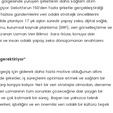
 gölgesinde yürüyen şirketlerin daha sağlam atım
yor. Deloitte’un 150’den fazla şirketle gerçekleştirdiği
azlası gündemlerini veri odaklı stratejik önceliklerini
anlıyor. 17 yılı aşkın süredir yapay zeka, dijital sağlık,
asyonu, kurumsal kaynak planlama (ERP), veri görselleştirme ve
kazanan Uzman Veri Bilimci Sara Göze, konuya dair
limi ve insan odaklı yapay zeka dönüşümünün anahtarını
 gerektiriyor”
e geçiş için giderek daha fazla motive olduğunun altını
 şirketler, iş süreçlerini optimize etmek ve sağlam bir
 karşı karşıya kalıyor. Net bir veri stratejisi olmadan, deneme
eri uzmanının tüm sorunları çözeceğine dair yaygın bir
 ve çok katmanlı bir süreç. Başarı ise yalnızca teknik
ri, işbirliğini ve en önemlisi veri odaklı bir kültürü teşvik