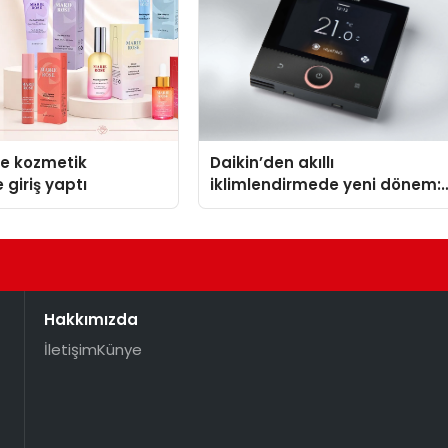
se kozmetik
Daikin’den akıllı
 giriş yaptı
iklimlendirmede yeni dönem:
Madoka Plus Türkiye’de
Hakkımızda
İletişim
Künye