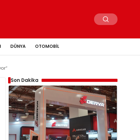
N
DÜNYA
OTOMOBIL
yor”
Son Dakika