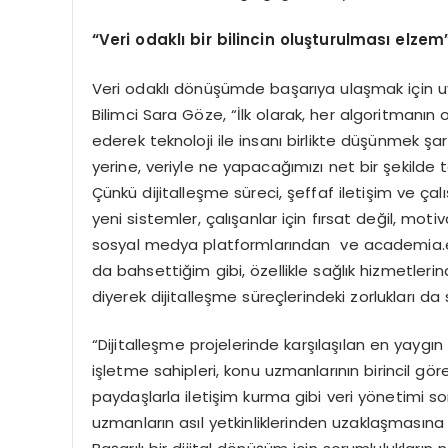
“Veri odaklı bir bilincin oluşturulması elzem
Veri odaklı dönüşümde başarıya ulaşmak için 
Bilimci Sara Göze, “İlk olarak, her algoritmanı
ederek teknoloji ile insanı birlikte düşünmek şa
yerine, veriyle ne yapacağımızı net bir şekilde
Çünkü dijitalleşme süreci, şeffaf iletişim ve ça
yeni sistemler, çalışanlar için fırsat değil, moti
sosyal medya platformlarından ve academia.e
da bahsettiğim gibi, özellikle sağlık hizmetleri
diyerek dijitalleşme süreçlerindeki zorlukları da s
“Dijitalleşme projelerinde karşılaşılan en yaygın 
işletme sahipleri, konu uzmanlarının birincil göre
paydaşlarla iletişim kurma gibi veri yönetimi so
uzmanların asıl yetkinliklerinden uzaklaşmasına