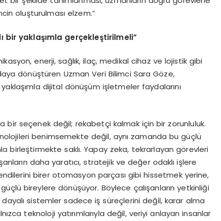
n net bir şekilde tanımlanması, uzmanların doğru görevlerle
lincin oluşturulması elzem.”
 bir yaklaşımla gerçekleştirilmeli”
ikasyon, enerji, sağlık, ilaç, medikal cihaz ve lojistik gibi
ydaya dönüştüren Uzman Veri Bilimci Sara Göze,
yaklaşımla dijital dönüşüm işletmeler faydalarını
 bir seçenek değil; rekabetçi kalmak için bir zorunluluk.
nolojileri benimsemekte değil, aynı zamanda bu güçlü
la birleştirmekte saklı. Yapay zeka, tekrarlayan görevleri
şanların daha yaratıcı, stratejik ve değer odaklı işlere
endilerini birer otomasyon parçası gibi hissetmek yerine,
 güçlü bireylere dönüşüyor. Böylece çalışanların yetkinliği
dayalı sistemler sadece iş süreçlerini değil, karar alma
nızca teknoloji yatırımlarıyla değil, veriyi anlayan insanlar