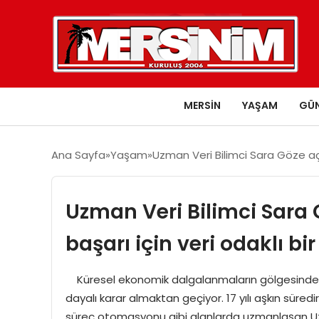
MERSIN
YAŞAM
GÜ
Ana Sayfa
Yaşam
Uzman Veri Bilimci Sara Göze açıkl
Uzman Veri Bilimci Sara 
başarı için veri odaklı bir
Küresel ekonomik dalgalanmaların gölgesinde y
dayalı karar almaktan geçiyor. 17 yılı aşkın süredir ya
süreç otomasyonu gibi alanlarda uzmanlaşan Uzm