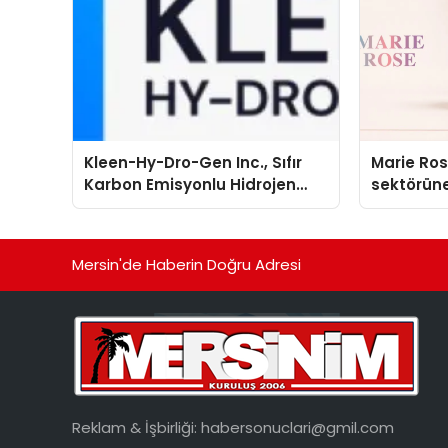
Kleen-Hy-Dro-Gen Inc., Sıfır
Marie Ro
Karbon Emisyonlu Hidrojen
sektörüne
Isıtma Teknolojisinde ISO ve
TSSA Düzenleyici Onaylarını
Aldı
Mersin'de Haberin Doğru Adresi
Reklam & İşbirliği:
habersonuclari@gmil.com