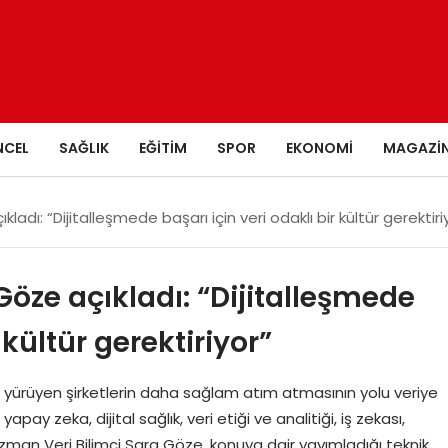
NCEL
SAĞLIK
EĞITIM
SPOR
EKONOMI
MAGAZI
adı: “Dijitalleşmede başarı için veri odaklı bir kültür gerektiri
Göze açıkladı: “Dijitalleşmede
 kültür gerektiriyor”
ürüyen şirketlerin daha sağlam atım atmasının yolu veriye
pay zeka, dijital sağlık, veri etiği ve analitiği, iş zekası,
an Veri Bilimci Sara Göze, konuya dair yayımladığı teknik