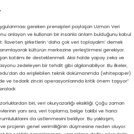
”
uygulanması gereken prensipleri paylaşan Uzman Veri
n onu anlayan ve kullanan bir insanla anlam bulduğunu kabul
rt. İlaveten şirketlerin ‘daha çok veri toplayalım’ demek
 tanımlayarak kültürün merkezine yerleştirmesi gerekiyor.
lışan katılımı ile desteklenmeli. Aksi halde yapay zeka ve
vasyonu zedeleyen bir tehdit gibi algılanabiliyor. Bu ilkeler,
du’dan da erişilebilen teknik dokümanımda (whitepaper)
nde ve tedarik zinciri operasyonlarında kritik önem taşıyor”
ıraladı:
zorluklardan biri, veri okuryazarlığı eksikliği. Çoğu zaman
vlerinin yanı sıra, veri toplama, belge takibi ve harici
rumluluklarını da üstlenmesini bekliyor. Bu yaklaşım,
 ve projenin genel verimliliğinin düşmesine neden oluyor.