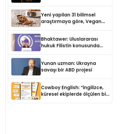
Temmuz’da Yayımlandı
Yeni yapilan 31 bilimsel
araştırmaya göre, Vegan
Köpek Maması ve Vegan
Kedi Mamasının İyi
Bhaktawer: Uluslararası
Sindirildiğini Ortaya Koydu
hukuk Filistin konusunda
çifte standart uyguluyor
Yunan uzman: Ukrayna
savaşı bir ABD projesi
Cowboy English: “İngilizce,
küresel ekiplerde ölçülen bir
iş yetkinliğine dönüşüyor”