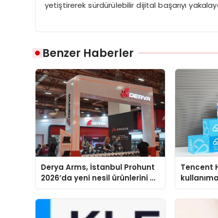
yetiştirerek sürdürülebilir dijital başarıyı yakalaya
Benzer Haberler
Derya Arms, İstanbul Prohunt
Tencent 
2026’da yeni nesil ürünlerini ve
kullanım
global marka vizyonunu
sergiledi