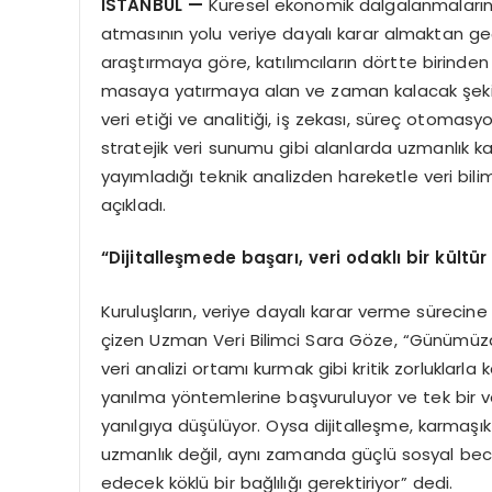
İSTANBUL —
Küresel ekonomik dalgalanmaların
atmasının yolu veriye dayalı karar almaktan geçi
araştırmaya göre, katılımcıların dörtte birinden f
masaya yatırmaya alan ve zaman kalacak şekilde pl
veri etiği ve analitiği, iş zekası, süreç otom
stratejik veri sunumu gibi alanlarda uzmanlık 
yayımladığı teknik analizden hareketle veri bi
açıkladı.
“Dijitalleşmede başarı, veri odaklı bir kültür
Kuruluşların, veriye dayalı karar verme sürecin
çizen Uzman Veri Bilimci Sara Göze, “Günümüzde
veri analizi ortamı kurmak gibi kritik zorluklarla
yanılma yöntemlerine başvuruluyor ve tek bir v
yanılgıya düşülüyor. Oysa dijitalleşme, karmaşık
uzmanlık değil, aynı zamanda güçlü sosyal becerile
edecek köklü bir bağlılığı gerektiriyor” dedi.