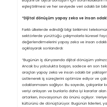
Başarılı bir dijital dönüşüm için sorumlulukları
eşleştirilmesi ve her seviyede veri odaklı bir bi
“Dijital dönüşüm yapay zeka ve insan odaklı
Farklı ülkelerde edindiği bilgi birikimini telekomün
sektörlerde yürüttüğü çalışmalarla küresel fa
değerlendirmelerini yapay zeka ve insan odaklı 
açıklayarak sonlandırdı:
“Bugünün iş dünyasında dijital dönüşüm yalnızca
Ancak bu yolculukta başarı, sadece en son tek
araçları yapay zeka ve insan odaklı bir yaklaşım
üstlenerek iş süreçlerini optimize ediyor ve çalı
odaklanmasını sağlıyor. Bu sayede, çalışanlar k
veriyi anlayan ve bunlarla daha iyi kararlar alan
artarken, inovasyonun da önünü açılıyor. Veriye 
kültürünü de dönüştürüyor. Bugünün liderleri, yal