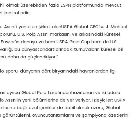
hil
olmak
üzere
birden
fazla
ESPN
platformunda
mevcut
zi
kontrol
edin
.
o Assn.’
i
y
ö
neten
şirket
olan
USPA Global
CEO’su
J. Michael
sporunu
, U.S. Polo Assn.
markasını
ve
arkasındaki
küresel
s
Fowler’ı
n d
ö
nüşü
ve
hem USPA Gold Cup hem de U.S.
varlığı
,
bu
dünya
standartlarındaki
turnuvaların
küresel
bir
ünü
daha
da
güçlendiriyor
.”
lo
sporu
,
dünyanı
n d
ö
rt
bir
yanındaki
hayranlardan
ilgi
arı
ayrıca
Global Polo
tarafından
hazırlanan
ve
iki
ö
düllü
olo
Assn.
‘in
yeni b
ö
lümlerine
de
yer
veriyor
.
İzleyiciler
; USPA
ınlarına
bağlı
özel
içerikler
de
dahil
olmak
üzere
,
Global
ı
g
ö
rüntülerini
,
oyuncu
tanıtımlarını
ve
şampiyona
ö
zetlerini