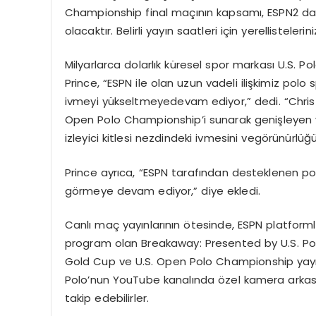
Championship final
maçının
kapsamı
, ESPN2
da
olacaktır
.
Belirli
yayın
saatleri
için
yerel
listelerini
Milyarlarca
dolarlık
küresel
spor
markası
U.S. Pol
Prince, “ESPN
ile
olan
uzun
vadeli
ilişkimiz
polo
ivmeyi
yükseltmeye
devam
ediyor
,”
dedi
. “Chri
Open Polo
Championship’i
sunarak
genişleyen
izleyici
kitlesi
nezdindeki
ivmesini
ve
g
ö
rünürlüğ
Prince
ayrıca
, “ESPN
tarafından
desteklenen
po
g
ö
rmeye
devam
ediyor
,”
diye
ekledi
.
Canlı
maç
yayınlarının
ö
tesinde
, ESPN
platforml
program
olan
Breakaway: Presented by U.S. P
Gold Cup
ve
U.S. Open Polo Championship
yay
Polo’nun
YouTube
kanalında
ö
zel
kamera
arkas
takip
edebilirler
.