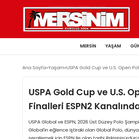
MERSIN
YAŞAM
GÜ
Ana Sayfa
Yaşam
USPA Gold Cup ve U.S. Open Pol
USPA Gold Cup ve U.S. 
Finalleri ESPN2 Kanalın
USPA Global ve ESPN, 2026 Üst Düzey Polo Şampiyona
Global’in eğlence iştiraki olan Global Polo, dü
sergilemek için ESPN ile olan tarihi ilişkisinisürdü