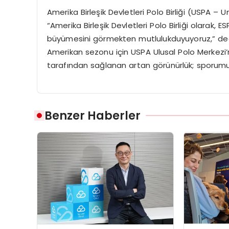
Amerika
Birleşik
Devletleri
Polo
Birliği
(USPA – Un
“Amerika
Birleşik
Devletleri
Polo
Birliği
olarak
, E
büyümesini
g
ö
rmekten
mutluluk
duyuyoruz
,”
de
Amerikan
sezonu
için
USPA
Ulusal
Polo
Merkezi’
tarafından
sağlanan
artan
g
ö
rünürlük
;
sporum
Benzer Haberler