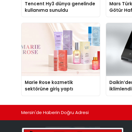
Tencent Hy3 dünya genelinde
Mars Türk
kullanıma sunuldu
Götür Haf
Marie Rose kozmetik
Daikin’den
sektörüne giriş yaptı
iklimlen
Madoka P
Mersin'de Haberin Doğru Adresi