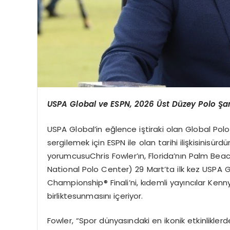
USPA Global
ve
ESPN, 2026
Ü
st
Düzey
Polo
Şa
USPA
Global’in
eğ
lence
i
ştiraki
olan
Global Polo
sergilemek
için
ESPN
ile
olan
tarihi
ilişkisini
sürdü
yorumcusu
Chris
Fowler’ın
,
Florida’nın
Palm Bea
National Polo Center) 29
Mart’ta
ilk
kez
USPA G
Championship®
Finali’ni
,
kıdemli
yayıncılar
Kenny
birlikte
sunmasını
içeriyor
.
Fowler, “
Spor
dünyasındaki
en
ikonik
etkinlikler