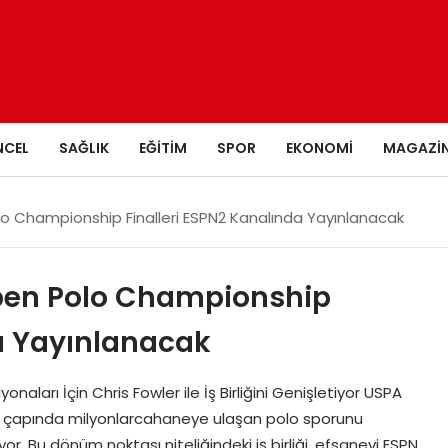
NCEL
SAĞLIK
EĞITIM
SPOR
EKONOMI
MAGAZI
o Championship Finalleri ESPN2 Kanalında Yayınlanacak
Open Polo Championship
da Yayınlanacak
ları İçin Chris Fowler ile İş Birliğini Genişletiyor USPA
nya çapında milyonlarcahaneye ulaşan polo sporunu
rüyor. Bu dönüm noktası niteliğindeki iş birliği, efsanevi ESPN