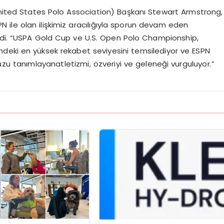
ited States Polo Association)
Başkanı
Stewart Armstrong,
SPN
ile
olan
ilişkimiz
aracılığıyla
sporun
devam
eden
di
. “USPA Gold Cup
ve
U.S. Open Polo Championship,
ndeki
en
yüksek
rekabet
seviyesini
temsil
ediyor
ve
ESPN
uzu
tanımlayan
atletizmi
,
ö
zveriyi
ve
geleneği
vurguluyor
.”