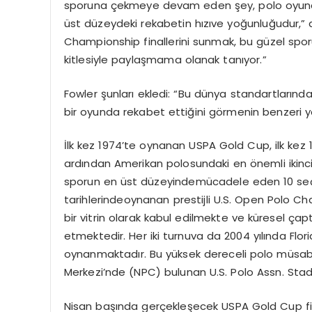
sporuna
çekmeye
devam
eden
şey
, polo
oyun
ü
st d
üzeydeki
rekabetin
hızı
ve
yoğunluğudur
,”
Championship
finallerini
sunmak
,
bu
güzel
spo
kitlesiyle
paylaşmama
olanak
tanıyor
.”
Fowler
şunları
ekledi
: “Bu
dünya
standartlarında
bir
oyunda
rekabet
ettiğini
g
ö
rmenin
benzeri
y
İlk
kez
1974’te
oynanan
USPA Gold Cup, ilk
kez
1
ardından
Amerikan
polosundaki
en
ö
nemli
ikinc
sporun
en
ü
st d
üzeyinde
mücadele
eden
10
se
tarihlerinde
oynanan
prestijli
U.S. Open Polo Ch
bir
vitrin
olarak
kabul
edilmekte
ve
küresel
çap
etmektedir
. Her
iki
turnuva
da 2004
yılında
Flor
oynanmaktadır
. Bu
yüksek
dereceli
polo
müsab
Merkezi’nde
(NPC)
bulunan
U.S. Polo Assn.
Sta
Nisan
başında
gerçekleşecek
USPA Gold Cup
f