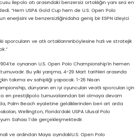
cusu
ile
polo
atı
arasındaki
benzersiz
ortaklığın
yanı
sı
ra en
dedi
. “Hem USPA Gold Cup hem de U.S. Open Polo
run
enerjisini
ve
benzersizliğini
daha
geniş
bir
ESPN
izleyici
ki
sporcuların
ve
atlı
ortaklarının
b
ö
ylesine
hızlı
ve
stratejik
ok.”
904’te
oynanan
U.S. Open Polo
Championship’in
hemen
i
turnuvadır
. Bu
yılki
yarışma
, 4-29 Mart
tarihleri
arasında
çkin
takıma
ev
sahipliği
yapacak
. 1-26 Nisan
ampionship,
dünyanın
en
iyi
oyuncuları
ve
atlı
sporcuları
için
ta
en
prestijli
polo
turnuvalarından
biri
olmaya
devam
ida, Palm Beach
eyaletine
geldiklerinden
beri
art
arda
akaları
, Wellington,
Florida’daki
USPA
Ulusal
Polo
dyum
Sahası
1’de
gerçekleşmektedir
.
inali
ve
ardından
Mayıs
ayındaki
U.S. Open Polo