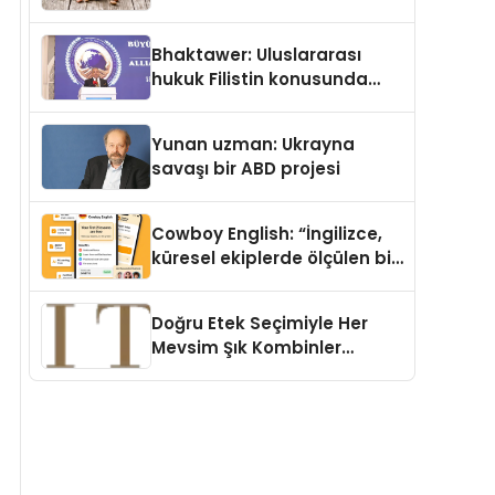
Köpek Maması ve Vegan
Kedi Mamasının İyi
Bhaktawer: Uluslararası
Sindirildiğini Ortaya Koydu
hukuk Filistin konusunda
çifte standart uyguluyor
Yunan uzman: Ukrayna
savaşı bir ABD projesi
Cowboy English: “İngilizce,
küresel ekiplerde ölçülen bir
iş yetkinliğine dönüşüyor”
Doğru Etek Seçimiyle Her
Mevsim Şık Kombinler
Oluşturmak Mümkün mü?