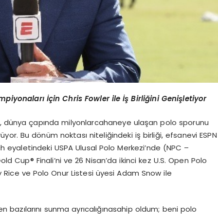
mpiyonaları
İçin
Chris Fowler
ile
İş
Birliğini
Genişletiyor
,
dünya
çapında
milyonlarca
haneye
ulaşan
polo
sporunu
rüyor
. Bu d
ö
nüm
noktası
niteliğindeki
iş
birliği
,
efsanevi
ESPN
ch
eyaletindeki
USPA
Ulusal
Polo
Merkezi’
nde
(NPC –
old Cup®
Finali’ni
ve
26
Nisan’da
ikinci
kez
U.S. Open Polo
 Rice
ve
Polo Onur
Listesi
üyesi
Adam Snow
ile
den
bazılarını
sunma
ayrıcalığına
sahip
oldum
;
beni
polo