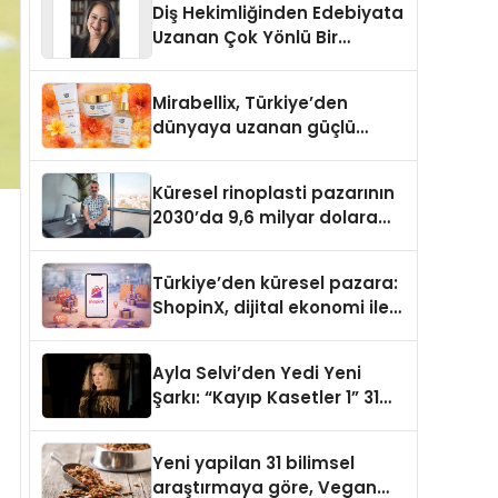
Diş Hekimliğinden Edebiyata
Uzanan Çok Yönlü Bir
Yaşam: Yeşim Şahin Yaman
Mirabellix, Türkiye’den
dünyaya uzanan güçlü
büyümesini sürdürüyor
Küresel rinoplasti pazarının
2030’da 9,6 milyar dolara
ulaşması bekleniyor
Türkiye’den küresel pazara:
ShopinX, dijital ekonomi ile
gerçek dünya alışverişini bir
araya getirmeyi hedefliyor
Ayla Selvi’den Yedi Yeni
Şarkı: “Kayıp Kasetler 1” 31
Temmuz’da Yayımlandı
Yeni yapilan 31 bilimsel
araştırmaya göre, Vegan