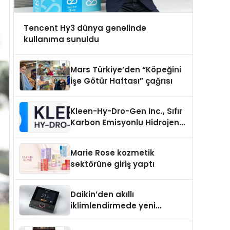
Tencent Hy3 dünya genelinde
kullanıma sunuldu
Mars Türkiye’den “Köpeğini
İşe Götür Haftası” çağrısı
Kleen-Hy-Dro-Gen Inc., Sıfır
Karbon Emisyonlu Hidrojen
Isıtma Teknolojisinde ISO ve
TSSA Düzenleyici Onaylarını
Marie Rose kozmetik
Aldı
sektörüne giriş yaptı
Daikin’den akıllı
iklimlendirmede yeni
dönem: Madoka Plus
Türkiye’de