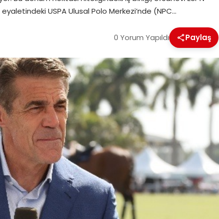
h eyaletindeki USPA Ulusal Polo Merkezi’nde (NPC…
0 Yorum Yapıldı
Paylaş