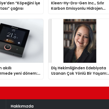
iye’den “Köpeğini İşe
Kleen-Hy-Dro-Gen Inc., Sıfır
tası” çağrısı
Karbon Emisyonlu Hidrojen
Isıtma Teknolojisinde ISO ve
TSSA Düzenleyici Onaylarını
Aldı
 akıllı
Diş Hekimliğinden Edebiyata
dirmede yeni dönem:
Uzanan Çok Yönlü Bir Yaşam:
lus Türkiye’de
Yeşim Şahin Yaman
Hakkımızda