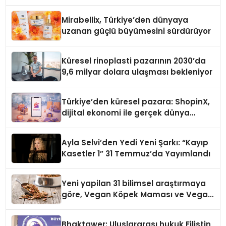
Yaman
Mirabellix, Türkiye’den dünyaya
uzanan güçlü büyümesini sürdürüyor
Küresel rinoplasti pazarının 2030’da
9,6 milyar dolara ulaşması bekleniyor
Türkiye’den küresel pazara: ShopinX,
dijital ekonomi ile gerçek dünya
alışverişini bir araya getirmeyi
hedefliyor
Ayla Selvi’den Yedi Yeni Şarkı: “Kayıp
Kasetler 1” 31 Temmuz’da Yayımlandı
Yeni yapilan 31 bilimsel araştırmaya
göre, Vegan Köpek Maması ve Vegan
Kedi Mamasının İyi Sindirildiğini
Ortaya Koydu
Bhaktawer: Uluslararası hukuk Filistin