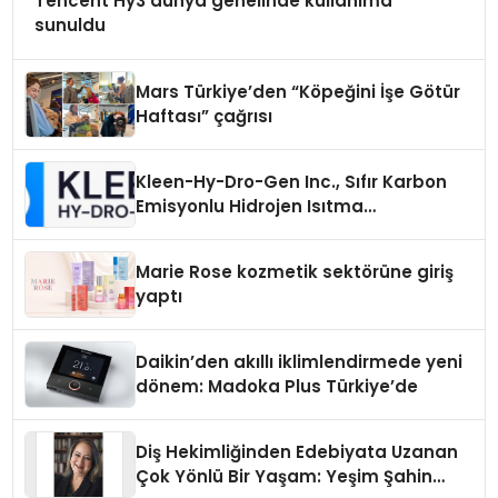
Tencent Hy3 dünya genelinde kullanıma
sunuldu
Mars Türkiye’den “Köpeğini İşe Götür
Haftası” çağrısı
Kleen-Hy-Dro-Gen Inc., Sıfır Karbon
Emisyonlu Hidrojen Isıtma
Teknolojisinde ISO ve TSSA
Düzenleyici Onaylarını Aldı
Marie Rose kozmetik sektörüne giriş
yaptı
Daikin’den akıllı iklimlendirmede yeni
dönem: Madoka Plus Türkiye’de
Diş Hekimliğinden Edebiyata Uzanan
Çok Yönlü Bir Yaşam: Yeşim Şahin