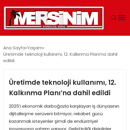
MERSIN
Ana Sayfa
Yaşam
Üretimde teknoloji kullanımı, 12. Kalkınma Planı’na dahil
YAŞAM
edildi
GÜNCEL
Üretimde teknoloji kullanımı, 12.
SAĞLIK
Kalkınma Planı’na dahil edildi
EĞITIM
2025’i ekonomik darboğazla karşılayan iş dünyasının
dijitalleşme serüveni bitmiyor, rekabet gücü
SPOR
kazanmak isteyenler şimdi de endüstriyel
inovasyona yatırım yapıyor. Geliştirdiği disiplinler