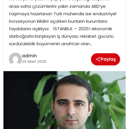
EKONOMI
arası saha çözümlerini yakın zamanda ABD’ye
taşımaya hazırlanan Türk mühendis ise endüstriyel
MAGAZIN
inovasyonun kilidini açarken bunların kurumlara
faydalarını açıklıyor. İSTANBUL — 2025’i ekonomik
DÜNYA
darboğazla karşılayan iş dünyası, rekabet gücünü
sürdürülebilir büyümenin anahtarı olan…
OTOMOBIL
admin
Paylaş
20 Mart 2025