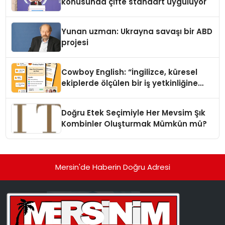
konusunda çifte standart uyguluyor
Yunan uzman: Ukrayna savaşı bir ABD
projesi
Cowboy English: “İngilizce, küresel
ekiplerde ölçülen bir iş yetkinliğine
dönüşüyor”
Doğru Etek Seçimiyle Her Mevsim Şık
Kombinler Oluşturmak Mümkün mü?
Mersin'de Haberin Doğru Adresi