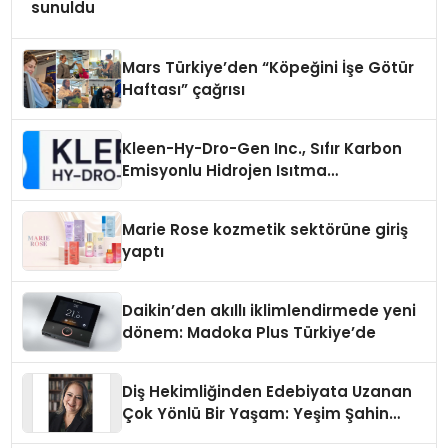
sunuldu
Mars Türkiye’den “Köpeğini İşe Götür
Haftası” çağrısı
Kleen-Hy-Dro-Gen Inc., Sıfır Karbon
Emisyonlu Hidrojen Isıtma
Teknolojisinde ISO ve TSSA
Düzenleyici Onaylarını Aldı
Marie Rose kozmetik sektörüne giriş
yaptı
Daikin’den akıllı iklimlendirmede yeni
dönem: Madoka Plus Türkiye’de
Diş Hekimliğinden Edebiyata Uzanan
Çok Yönlü Bir Yaşam: Yeşim Şahin
Yaman