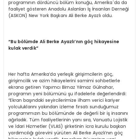
programının dördüncü bölüm konuğu, Amerika`da da
faaliyet gösteren Anadolu Aslanları İş İnsanları Derneği
(ASKON) New York Başkanı Ali Berke Ayazlı oldu.
“
Bu b
ö
l
ü
mde Ali Berke Ayazl
ı’
n
ı
n g
öç
hikayesine
kulak verdik
”
Her hafta Amerika’da yerleşik girişimcilerin göç,
girişimcilik ve azim hikayelerini samimi sohbetlerle
ekrana getiren Yapımcı Birnaz Yılmaz Gülnahar,
programın yeni bölümünü şu ifadelerle değerlendirdi:
“Ekran başındaki seyircilerimize ilham verici kariyer
yolculuklarını yakından izleme fırsatı sunduğumuz
programımızın bu bölümünde de değerli bir iş insanını
ağırladık. Tüm faaliyetlerinin yanı sıra, Vanuatu Lojistik
ve İdari Hizmetler (VLAS) şirketinin icra kurulu başkan
yardımcılığı görevini yürüten Ali Berke Ayazlı’nın göç