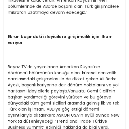
hikayesine kulak verdik. Amerikan Rüyası’nın yeni
bölümlerinde de ABD’de başarılı olan Türk girişimcilere
mikrofon uzatmaya devam edeceğiz.”
Ekran ba
şı
ndaki izleyicilere giri
ş
imcilik i
ç
in ilham
veriyor
Beyaz TV’de yayımlanan Amerikan Rüyası’nın
dördüncü bölümünün konuğu olan, küresel denizcilik
camiasındaki çalışmaları ile de dikkat çeken Ali Berke
Ayazlı, başarılı kariyerine dair dönüm noktalarını ve yol
haritasını izleyicilerle paylaştı.Vanuatu Gemi Sicili’nin
başkan yardımcılığı görevini yürüten ve bu göreve
dünyadaki tüm gemi sicilleri arasında gelmiş ilk ve tek
Türk olan iş insanı, ABD’ye göç ettiği dönemi
ayrıntılarıyla aktarırken; ASKON USA’in eylül ayında New
York’ta düzenleyeceği “Trend and Trade Türkiye
Business Summit” etkinliği hakkında da bilgi verdi.