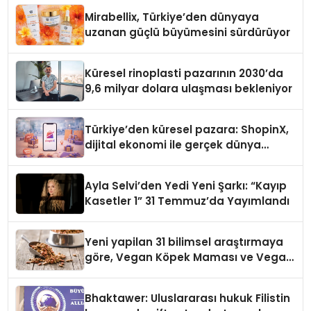
Mirabellix, Türkiye’den dünyaya
uzanan güçlü büyümesini sürdürüyor
Küresel rinoplasti pazarının 2030’da
9,6 milyar dolara ulaşması bekleniyor
Türkiye’den küresel pazara: ShopinX,
dijital ekonomi ile gerçek dünya
alışverişini bir araya getirmeyi
hedefliyor
Ayla Selvi’den Yedi Yeni Şarkı: “Kayıp
Kasetler 1” 31 Temmuz’da Yayımlandı
Yeni yapilan 31 bilimsel araştırmaya
göre, Vegan Köpek Maması ve Vegan
Kedi Mamasının İyi Sindirildiğini
Ortaya Koydu
Bhaktawer: Uluslararası hukuk Filistin