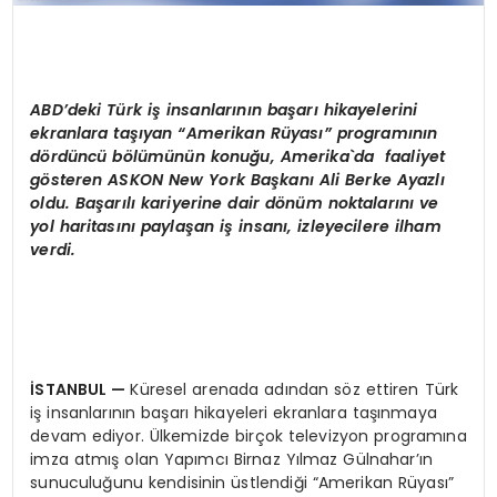
ABD
’
deki T
ürk iş
insanlar
ı
n
ı
n ba
ş
ar
ı
hikayelerini
ekranlara ta
şı
yan
“
Amerikan R
ü
yas
ı”
program
ı
n
ı
n
d
ö
rd
ü
nc
ü
b
ö
l
ü
m
ü
n
ü
n konu
ğ
u, Amerika`da faaliyet
g
ö
steren ASKON New York Ba
ş
kan
ı
Ali Berke Ayazl
ı
oldu. Ba
ş
ar
ı
l
ı
kariyerine dair d
ö
n
ü
m noktalar
ı
n
ı
ve
yol haritas
ı
n
ı
payla
ş
an i
ş
insan
ı
, izleyecilere ilham
verdi.
İ
STANBUL
—
Küresel arenada adından söz ettiren Türk
iş insanlarının başarı hikayeleri ekranlara taşınmaya
devam ediyor. Ülkemizde birçok televizyon programına
imza atmış olan Yapımcı Birnaz Yılmaz Gülnahar’ın
sunuculuğunu kendisinin üstlendiği “Amerikan Rüyası”