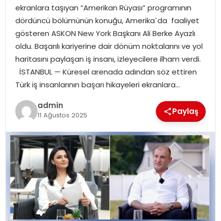
EKONOMI
ekranlara taşıyan “Amerikan Rüyası” programının
dördüncü bölümünün konuğu, Amerika`da faaliyet
MAGAZIN
gösteren ASKON New York Başkanı Ali Berke Ayazlı
oldu. Başarılı kariyerine dair dönüm noktalarını ve yol
DÜNYA
haritasını paylaşan iş insanı, izleyecilere ilham verdi.
İSTANBUL — Küresel arenada adından söz ettiren
OTOMOBIL
Türk iş insanlarının başarı hikayeleri ekranlara…
admin
Paylaş
11 Ağustos 2025