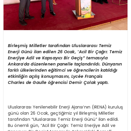
Birleşmiş Milletler tarafından Uluslararası Temiz
Enerji Günü ilan edilen 26 Ocak,
“
Acil Bir Çağrı: Temiz
Enerjiye Adil ve Kapsayıcı Bir Geçiş”
temas
ıyla
Ankara
’
da d
üzenlenen panelle taçlandırıldı. Dünyanın
farklı ülkelerinden eğitimci ve öğrencilerin katıldığı
etkinliğin açılış konuş
mas
ını, Lyc
é
e Fran
ç
ais
Charles
de
Gaulle
öğrencisi Demir Çolak yaptı.
Uluslararası Yenilenebilir Enerji Ajansı’nın (IRENA) kuruluş
günü olan 26 Ocak, geçtiğimiz yıl Birleşmiş Milletler
tarafından “Uluslararası Temiz Enerji Günü” ilan edildi.
Bu önemli gün, “Acil Bir Çağrı: Temiz Enerjiye Adil ve