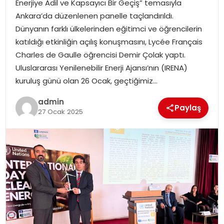
Enerjiye Adil ve Kapsayıcı Bir Geçiş” temasıyla
EKONOMI
Ankara’da düzenlenen panelle taçlandırıldı.
Dünyanın farklı ülkelerinden eğitimci ve öğrencilerin
MAGAZIN
katıldığı etkinliğin açılış konuşmasını, Lycée Français
Charles de Gaulle öğrencisi Demir Çolak yaptı.
DÜNYA
Uluslararası Yenilenebilir Enerji Ajansı’nın (IRENA)
kuruluş günü olan 26 Ocak, geçtiğimiz…
OTOMOBIL
admin
Paylaş
27 Ocak 2025