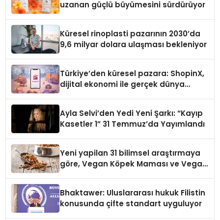
uzanan güçlü büyümesini sürdürüyor
Küresel rinoplasti pazarının 2030’da
9,6 milyar dolara ulaşması bekleniyor
Türkiye’den küresel pazara: ShopinX,
dijital ekonomi ile gerçek dünya
alışverişini bir araya getirmeyi
hedefliyor
Ayla Selvi’den Yedi Yeni Şarkı: “Kayıp
Kasetler 1” 31 Temmuz’da Yayımlandı
Yeni yapilan 31 bilimsel araştırmaya
göre, Vegan Köpek Maması ve Vegan
Kedi Mamasının İyi Sindirildiğini
Ortaya Koydu
Bhaktawer: Uluslararası hukuk Filistin
konusunda çifte standart uyguluyor