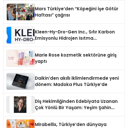
Mars Türkiye’den “Köpeğini İşe Götür
Haftası” çağrısı
Kleen-Hy-Dro-Gen Inc., Sıfır Karbon
Emisyonlu Hidrojen Isıtma
Teknolojisinde ISO ve TSSA
Düzenleyici Onaylarını Aldı
Marie Rose kozmetik sektörüne giriş
yaptı
Daikin’den akıllı iklimlendirmede yeni
dönem: Madoka Plus Türkiye’de
Diş Hekimliğinden Edebiyata Uzanan
Çok Yönlü Bir Yaşam: Yeşim Şahin
Yaman
Mirabellix, Türkiye’den dünyaya