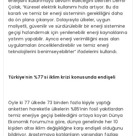
enerjisini kullanmaya devam edeceğini belirten Demir
Çolak, “Küresel elektrik kullanımı hızla artıyor. Bu da
kararlı ve temiz bir enerji sisteminin gerekliliğini daha
da ön plana çıkarıyor. Dolayısıyla ülkeler, uygun
maliyetli, güvenilir ve sürdürülebilir bir enerji sistemine
geçişi hızlandırmak için yenilenebilir enerji kaynaklarına
yatırım yapabilir. Ayrıca enerji verimliliğini esas alan
uygulamaları önceliklendirebilir ve temiz enerji
teknolojilerini benimseyebilirler” ifadelerini kullandı.
Türkiye
’
nin %77
’
si iklim krizi konusunda endişeli
Öyle ki 77 ülkede 73 binden fazla kişiyle yaptığı
anketten hareketle ülkelerin %85’inin fosil yakıtlardan
temiz enerjiye geçişi beklediğini ortaya koyan Dünya
Ekonomik Forumu’na göre, dünya genelinde her 10
kişiden altısı iklim değişikliğine karşı endişeli olduğunu
bildiriyor. Araştırmaya katılanların yarısından fazlası