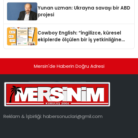
Yunan uzman: Ukrayna savaşı bir ABD
projesi
Cowboy English: “İngilizce, küresel
ekiplerde ölçülen bir iş yetkinliğine
dönüşüyor”
Mersin'de Haberin Doğru Adresi
Reklam & İşbirliği:
habersonuclari@gmil.com