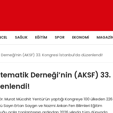
NCEL
SAĞLIK
EĞITIM
SPOR
EKONOMI
MAGAZI
Derneği’nin (AKSF) 33. Kongresi İstanbul’da düzenlendi!
tematik Derneği’nin (AKSF) 33.
enlendi!
ç. Dr. Murat Mücahit Yentür’ün yaptığı Kongreye 100 ülkeden 226
rü Sayın Ertan Saygın ve Nazmi Arıkan Fen Bilimleri Eğitim
duğu açılış toplantısının ardından 2026 yılında tüm dünyada