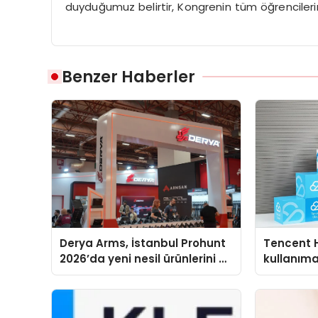
duyduğumuz belirtir, Kongrenin tüm öğrencilerim
Benzer Haberler
Derya Arms, İstanbul Prohunt
Tencent 
2026’da yeni nesil ürünlerini ve
kullanım
global marka vizyonunu
sergiledi