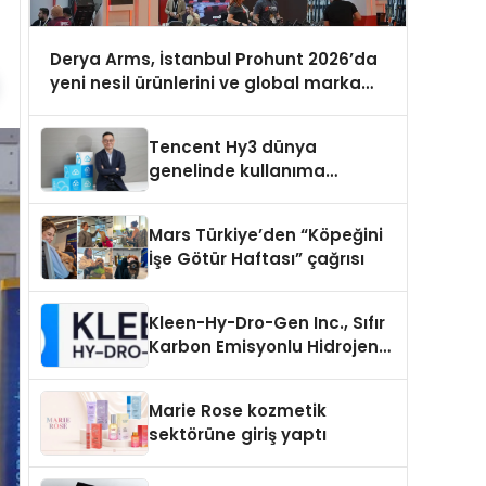
Derya Arms, İstanbul Prohunt 2026’da
yeni nesil ürünlerini ve global marka
vizyonunu sergiledi
Tencent Hy3 dünya
genelinde kullanıma
sunuldu
Mars Türkiye’den “Köpeğini
İşe Götür Haftası” çağrısı
Kleen-Hy-Dro-Gen Inc., Sıfır
Karbon Emisyonlu Hidrojen
Isıtma Teknolojisinde ISO ve
TSSA Düzenleyici Onaylarını
Marie Rose kozmetik
Aldı
sektörüne giriş yaptı