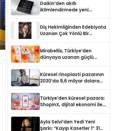
Daikin’den akıllı
iklimlendirmede yeni
dönem: Madoka Plus
Türkiye’de
Diş Hekimliğinden Edebiyata
Uzanan Çok Yönlü Bir
Yaşam: Yeşim Şahin Yaman
Mirabellix, Türkiye’den
dünyaya uzanan güçlü
büyümesini sürdürüyor
Küresel rinoplasti pazarının
2030’da 9,6 milyar dolara
ulaşması bekleniyor
Türkiye’den küresel pazara:
ShopinX, dijital ekonomi ile
gerçek dünya alışverişini bir
araya getirmeyi hedefliyor
Ayla Selvi’den Yedi Yeni
Şarkı: “Kayıp Kasetler 1” 31