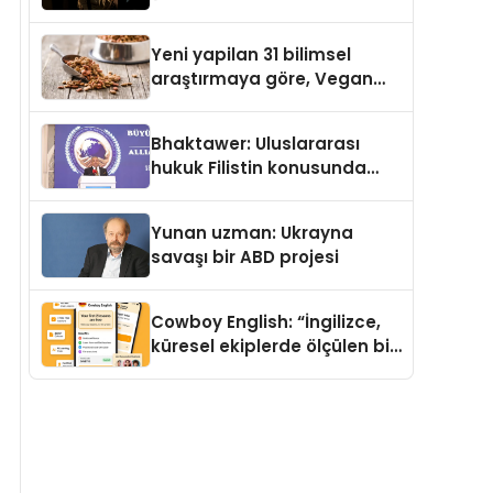
Temmuz’da Yayımlandı
Yeni yapilan 31 bilimsel
araştırmaya göre, Vegan
Köpek Maması ve Vegan
Kedi Mamasının İyi
Bhaktawer: Uluslararası
Sindirildiğini Ortaya Koydu
hukuk Filistin konusunda
çifte standart uyguluyor
Yunan uzman: Ukrayna
savaşı bir ABD projesi
Cowboy English: “İngilizce,
küresel ekiplerde ölçülen bir
iş yetkinliğine dönüşüyor”