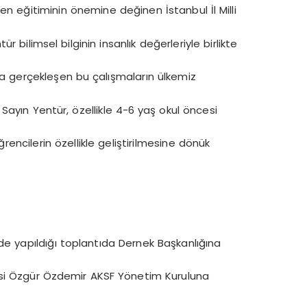
 eğitiminin önemine değinen İstanbul İl Milli
 bilimsel bilginin insanlık değerleriyle birlikte
a gerçekleşen bu çalışmaların ülkemiz
n Sayın Yentür, özellikle 4-6 yaş okul öncesi
rencilerin özellikle geliştirilmesine dönük
de yapıldığı toplantıda Dernek Başkanlığına
lcisi Özgür Özdemir AKSF Yönetim Kuruluna