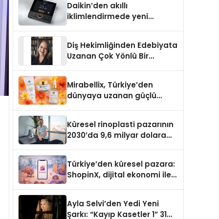
Daikin’den akıllı
iklimlendirmede yeni
dönem: Madoka Plus
Türkiye’de
Diş Hekimliğinden Edebiyata
Uzanan Çok Yönlü Bir
Yaşam: Yeşim Şahin Yaman
Mirabellix, Türkiye’den
dünyaya uzanan güçlü
büyümesini sürdürüyor
Küresel rinoplasti pazarının
2030’da 9,6 milyar dolara
ulaşması bekleniyor
Türkiye’den küresel pazara:
ShopinX, dijital ekonomi ile
gerçek dünya alışverişini bir
araya getirmeyi hedefliyor
Ayla Selvi’den Yedi Yeni
Şarkı: “Kayıp Kasetler 1” 31