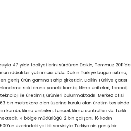
asıyla 47 yıldır faaliyetlerini sürdüren Daikin, Temmuz 2011’de
ünün iddialı bir yatırımcısı oldu. Daikin Türkiye bugün ısıtma,
 geniş ürün gamına sahip şirketidir. Daikin Türkiye çatısı
imlendirme sektörüne yönelik kombi, klima üniteleri, fancoil,
 teknoloji ile üretilmiş ürünleri bulunmaktadır. Merkez ofisi
163 bin metrekare alan üzerine kurulu olan üretim tesisinde
n kombi, klima üniteleri, fancoil, klima santralleri vb. farklı
mektedir. 4 bölge müdürlüğü, 2 bin çalışanı, 16 kadın
500’ün üzerindeki yetkili servisiyle Türkiye’nin geniş bir