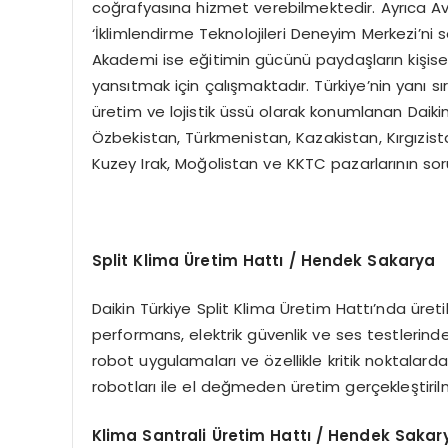
coğrafyasına hizmet verebilmektedir. Ayrıca Av
‘İklimlendirme Teknolojileri Deneyim Merkezi’ni 
Akademi ise eğitimin gücünü paydaşların kişise
yansıtmak için çalışmaktadır. Türkiye’nin yanı 
üretim ve lojistik üssü olarak konumlanan Daiki
Özbekistan, Türkmenistan, Kazakistan, Kırgızist
Kuzey Irak, Moğolistan ve KKTC pazarlarının so
Split Klima
Ü
retim Hattı / Hendek Sakarya
Daikin Türkiye Split Klima Üretim Hattı’nda üret
performans, elektrik güvenlik ve ses testlerind
robot uygulamaları ve özellikle kritik noktalarda
robotları ile el değmeden üretim gerçekleştiril
Klima Santrali
Ü
retim Hattı / Hendek Sakar