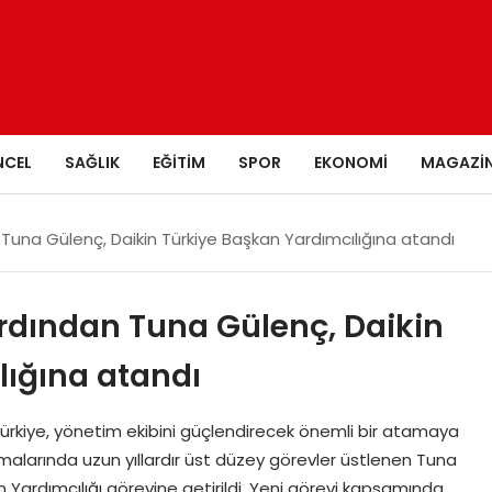
NCEL
SAĞLIK
EĞITIM
SPOR
EKONOMI
MAGAZI
 Tuna Gülenç, Daikin Türkiye Başkan Yardımcılığına atandı
ardından Tuna Gülenç, Daikin
lığına atandı
ürkiye, yönetim ekibini güçlendirecek önemli bir atamaya
anmalarında uzun yıllardır üst düzey görevler üstlenen Tuna
n Yardımcılığı görevine getirildi. Yeni görevi kapsamında