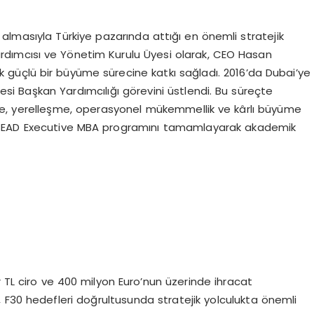
ın almasıyla Türkiye pazarında attığı en önemli stratejik
dımcısı ve Yönetim Kurulu Üyesi olarak, CEO Hasan
ık güçlü bir büyüme sürecine katkı sağladı. 2016’da Dubai’ye
si Başkan Yardımcılığı görevini üstlendi. Bu süreçte
me, yerelleşme, operasyonel mükemmellik ve kârlı büyüme
a, INSEAD Executive MBA programını tamamlayarak akademik
yar TL ciro ve 400 milyon Euro’nun üzerinde ihracat
 F30 hedefleri doğrultusunda stratejik yolculukta önemli