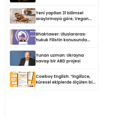
Temmuz’da Yayımlandı
Yeni yapilan 31 bilimsel
araştırmaya göre, Vegan
Köpek Maması ve Vegan
Kedi Mamasının İyi
Bhaktawer: Uluslararası
Sindirildiğini Ortaya Koydu
hukuk Filistin konusunda
çifte standart uyguluyor
Yunan uzman: Ukrayna
savaşı bir ABD projesi
Cowboy English: “İngilizce,
küresel ekiplerde ölçülen bir
iş yetkinliğine dönüşüyor”