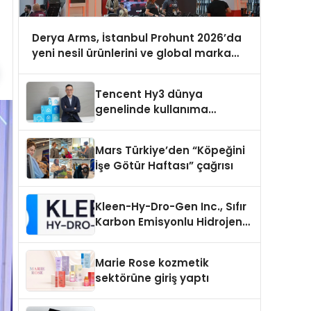
Derya Arms, İstanbul Prohunt 2026’da
yeni nesil ürünlerini ve global marka
vizyonunu sergiledi
Tencent Hy3 dünya
genelinde kullanıma
sunuldu
Mars Türkiye’den “Köpeğini
İşe Götür Haftası” çağrısı
Kleen-Hy-Dro-Gen Inc., Sıfır
Karbon Emisyonlu Hidrojen
Isıtma Teknolojisinde ISO ve
TSSA Düzenleyici Onaylarını
Marie Rose kozmetik
Aldı
sektörüne giriş yaptı