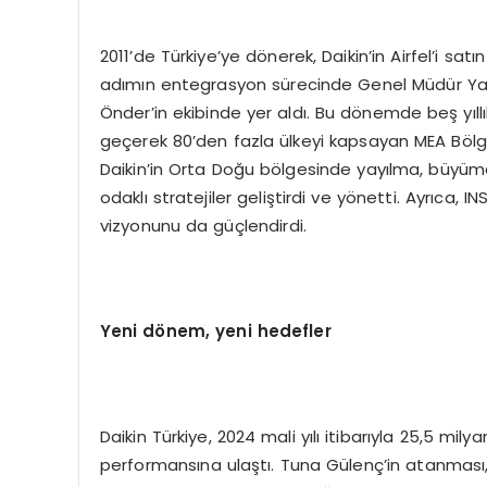
2011’de Türkiye’ye dönerek, Daikin’in Airfel’i sat
adımın entegrasyon sürecinde Genel Müdür Yar
Önder’in ekibinde yer aldı. Bu dönemde beş yıll
geçerek 80’den fazla ülkeyi kapsayan MEA Bölge
Daikin’in Orta Doğu bölgesinde yayılma, büyü
odaklı stratejiler geliştirdi ve yönetti. Ayrıc
vizyonunu da güçlendirdi.
Y
eni d
ö
nem, yeni hedefler
Daikin Türkiye, 2024 mali yılı itibarıyla 25,5 mil
performansına ulaştı. Tuna Gülenç’in atanması,