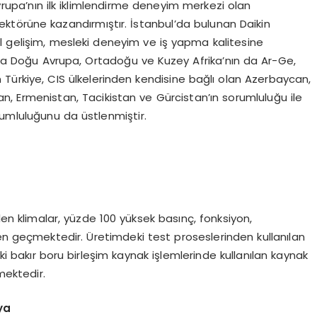
rupa’nın ilk iklimlendirme deneyim merkezi olan
sektörüne kazandırmıştır. İstanbul’da bulunan Daikin
l gelişim, mesleki deneyim ve iş yapma kalitesine
sıra Doğu Avrupa, Ortadoğu ve Kuzey Afrika’nın da Ar-Ge,
n Türkiye, CIS ülkelerinden kendisine bağlı olan Azerbaycan,
an, Ermenistan, Tacikistan ve Gürcistan’ın sorumluluğu ile
rumluluğunu da üstlenmiştir.
ilen klimalar, yüzde 100 yüksek basınç, fonksiyon,
en geçmektedir. Üretimdeki test proseslerinden kullanılan
ki bakır boru birleşim kaynak işlemlerinde kullanılan kaynak
mektedir.
ya