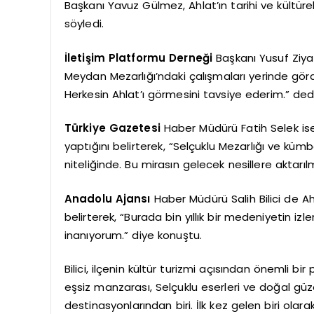
Başkanı Yavuz Gülmez, Ahlat’ın tarihi ve kültürel
söyledi.
İletişim Platformu Derneği
Başkanı Yusuf Ziya Ç
Meydan Mezarlığı’ndaki çalışmaları yerinde görd
Herkesin Ahlat’ı görmesini tavsiye ederim.” dedi
Türkiye Gazetesi
Haber Müdürü Fatih Selek ise
yaptığını belirterek, “Selçuklu Mezarlığı ve kü
niteliğinde. Bu mirasın gelecek nesillere aktarılm
Anadolu Ajansı
Haber Müdürü Salih Bilici de Ahl
belirterek, “Burada bin yıllık bir medeniyetin izle
inanıyorum.” diye konuştu.
Bilici, ilçenin kültür turizmi açısından önemli 
eşsiz manzarası, Selçuklu eserleri ve doğal güzell
destinasyonlarından biri. İlk kez gelen biri olara