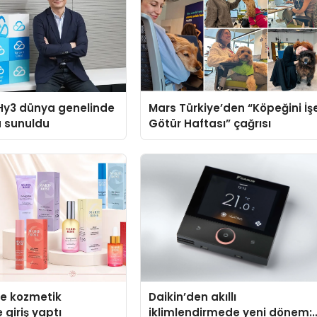
Hy3 dünya genelinde
Mars Türkiye’den “Köpeğini İş
a sunuldu
Götür Haftası” çağrısı
se kozmetik
Daikin’den akıllı
 giriş yaptı
iklimlendirmede yeni dönem: