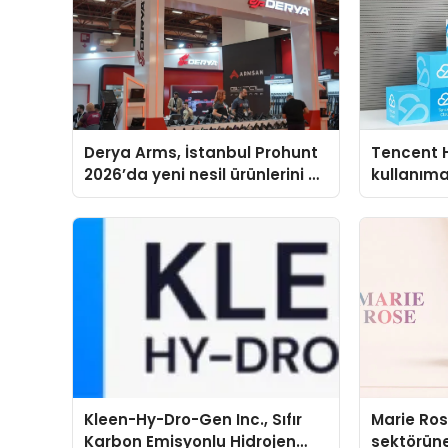
Derya Arms, İstanbul Prohunt
Tencent 
2026’da yeni nesil ürünlerini ve
kullanım
global marka vizyonunu
sergiledi
Kleen-Hy-Dro-Gen Inc., Sıfır
Marie Ro
Karbon Emisyonlu Hidrojen
sektörüne