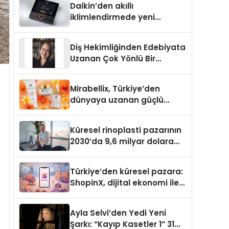
Daikin’den akıllı
iklimlendirmede yeni
dönem: Madoka Plus
Türkiye’de
Diş Hekimliğinden Edebiyata
Uzanan Çok Yönlü Bir
Yaşam: Yeşim Şahin Yaman
Mirabellix, Türkiye’den
dünyaya uzanan güçlü
büyümesini sürdürüyor
Küresel rinoplasti pazarının
2030’da 9,6 milyar dolara
ulaşması bekleniyor
Türkiye’den küresel pazara:
ShopinX, dijital ekonomi ile
gerçek dünya alışverişini bir
araya getirmeyi hedefliyor
Ayla Selvi’den Yedi Yeni
Şarkı: “Kayıp Kasetler 1” 31