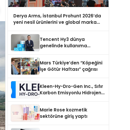
Derya Arms, İstanbul Prohunt 2026’da
yeni nesil ürünlerini ve global marka
vizyonunu sergiledi
Tencent Hy3 dünya
genelinde kullanıma
sunuldu
Mars Türkiye’den “Köpeğini
İşe Götür Haftası” çağrısı
Kleen-Hy-Dro-Gen Inc., Sıfır
Karbon Emisyonlu Hidrojen
Isıtma Teknolojisinde ISO ve
TSSA Düzenleyici Onaylarını
Marie Rose kozmetik
Aldı
sektörüne giriş yaptı