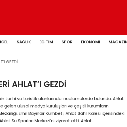
NCEL
SAĞLIK
EĞITIM
SPOR
EKONOMI
MAGAZI
T’I GEZDİ
Rİ AHLAT’I GEZDİ
enin tarihi ve turistik alanlarında incelemelerde bulundu. Ahlat
 gelen ulusal medya kuruluşları ve çeşitli kurumların
arlığı, Emir Bayındır Kümbeti, Ahlat Sahil Kalesi içerisindeki
lat Su Sporları Merkezi’ni ziyaret etti. Ahlat…