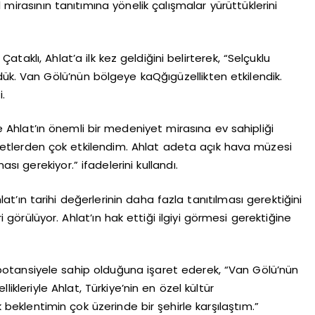
 mirasının tanıtımına yönelik çalışmalar yürüttüklerini
ataklı, Ahlat’a ilk kez geldiğini belirterek, “Selçuklu
ük. Van Gölü’nün bölgeye kaQğıgüzellikten etkilendik.
.
 Ahlat’ın önemli bir medeniyet mirasına ev sahipliği
mbetlerden çok etkilendim. Ahlat adeta açık hava müzesi
ası gerekiyor.” ifadelerini kullandı.
at’ın tarihi değerlerinin daha fazla tanıtılması gerektiğini
ri görülüyor. Ahlat’ın hak ettiği ilgiyi görmesi gerektiğine
bir potansiyele sahip olduğuna işaret ederek, “Van Gölü’nün
ikleriyle Ahlat, Türkiye’nin en özel kültür
k beklentimin çok üzerinde bir şehirle karşılaştım.”