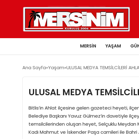
MERSIN
YAŞAM
GÜ
Ana Sayfa
Yaşam
ULUSAL MEDYA TEMSİLCİLERİ AHLA
ULUSAL MEDYA TEMSİLCİLE
Bitlis’in Ahlat ilçesine gelen gazeteci heyeti, ilç
Belediye Başkanı Yavuz Gülmez’in davetiyle ilçeye
temsilcilerinden oluşan heyet, Selçuklu Meydan Mez
Kadı Mahmut ve İskender Paşa camileri ile Bahri Ah