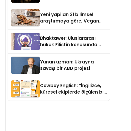
Temmuz’da Yayımlandı
Yeni yapilan 31 bilimsel
araştırmaya göre, Vegan
Köpek Maması ve Vegan
Kedi Mamasının İyi
Bhaktawer: Uluslararası
Sindirildiğini Ortaya Koydu
hukuk Filistin konusunda
çifte standart uyguluyor
Yunan uzman: Ukrayna
savaşı bir ABD projesi
Cowboy English: “İngilizce,
küresel ekiplerde ölçülen bir
iş yetkinliğine dönüşüyor”