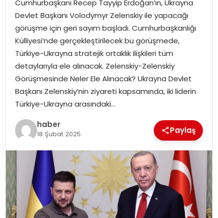
Cumhurbaşkanı Recep Tayyip Erdoğan’ın, Ukrayna
EKONOMI
Devlet Başkanı Volodymyr Zelenskiy ile yapacağı
görüşme için geri sayım başladı. Cumhurbaşkanlığı
MAGAZIN
Külliyesi’nde gerçekleştirilecek bu görüşmede,
Türkiye-Ukrayna stratejik ortaklık ilişkileri tüm
DÜNYA
detaylarıyla ele alınacak. Zelenskiy-Zelenskiy
Görüşmesinde Neler Ele Alınacak? Ukrayna Devlet
OTOMOBIL
Başkanı Zelenskiy’nin ziyareti kapsamında, iki liderin
Türkiye-Ukrayna arasındaki…
haber
Paylaş
18 Şubat 2025