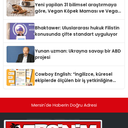
Yeni yapilan 31 bilimsel araştırmaya
göre, Vegan Köpek Maması ve Vegan
Kedi Mamasının İyi Sindirildiğini
Ortaya Koydu
Bhaktawer: Uluslararası hukuk Filistin
konusunda çifte standart uyguluyor
Yunan uzman: Ukrayna savaşı bir ABD
projesi
Cowboy English: “İngilizce, küresel
ekiplerde ölçülen bir iş yetkinliğine
dönüşüyor”
Mersin'de Haberin Doğru Adresi