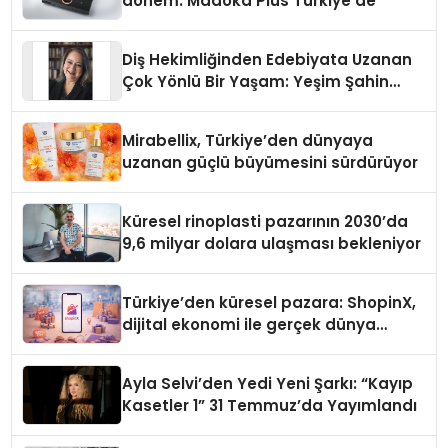
dönem: Madoka Plus Türkiye’de
Diş Hekimliğinden Edebiyata Uzanan
Çok Yönlü Bir Yaşam: Yeşim Şahin
Yaman
Mirabellix, Türkiye’den dünyaya
uzanan güçlü büyümesini sürdürüyor
Küresel rinoplasti pazarının 2030’da
9,6 milyar dolara ulaşması bekleniyor
Türkiye’den küresel pazara: ShopinX,
dijital ekonomi ile gerçek dünya
alışverişini bir araya getirmeyi
hedefliyor
Ayla Selvi’den Yedi Yeni Şarkı: “Kayıp
Kasetler 1” 31 Temmuz’da Yayımlandı