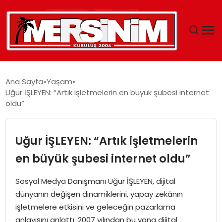
MERSIN
Ana Sayfa
Yaşam
Uğur İŞLEYEN: “Artık işletmelerin en büyük şubesi internet
YAŞAM
oldu”
GÜNCEL
Uğur İŞLEYEN: “Artık işletmelerin
SAĞLIK
en büyük şubesi internet oldu”
EĞITIM
Sosyal Medya Danışmanı Uğur İŞLEYEN, dijital
dünyanın değişen dinamiklerini, yapay zekânın
SPOR
işletmelere etkisini ve geleceğin pazarlama
anlayışını anlattı. 2007 yılından bu yana dijital