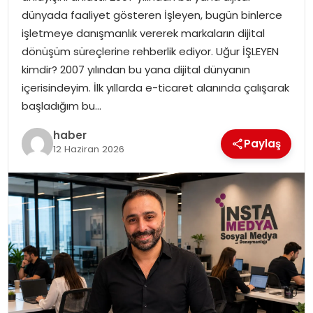
EKONOMI
dünyada faaliyet gösteren İşleyen, bugün binlerce
işletmeye danışmanlık vererek markaların dijital
MAGAZIN
dönüşüm süreçlerine rehberlik ediyor. Uğur İŞLEYEN
kimdir? 2007 yılından bu yana dijital dünyanın
DÜNYA
içerisindeyim. İlk yıllarda e-ticaret alanında çalışarak
başladığım bu…
OTOMOBIL
haber
Paylaş
12 Haziran 2026