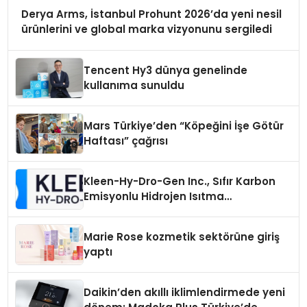
Derya Arms, İstanbul Prohunt 2026’da yeni nesil
ürünlerini ve global marka vizyonunu sergiledi
Tencent Hy3 dünya genelinde
kullanıma sunuldu
Mars Türkiye’den “Köpeğini İşe Götür
Haftası” çağrısı
Kleen-Hy-Dro-Gen Inc., Sıfır Karbon
Emisyonlu Hidrojen Isıtma
Teknolojisinde ISO ve TSSA
Düzenleyici Onaylarını Aldı
Marie Rose kozmetik sektörüne giriş
yaptı
Daikin’den akıllı iklimlendirmede yeni