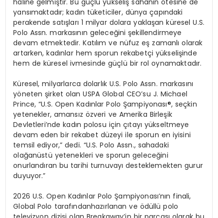
haline gelmiştir. Bu güçlü yükseliş sahanın ötesine de
yansımaktadır; kadın tüketiciler, dünya çapındaki
perakende satışları 1 milyar dolara yaklaşan küresel U.S.
Polo Assn. markasının geleceğini şekillendirmeye
devam etmektedir. Katılım ve nüfuz eş zamanlı olarak
artarken, kadınlar hem sporun rekabetçi yükselişinde
hem de küresel ivmesinde güçlü bir rol oynamaktadır.
Küresel, milyarlarca dolarlık U.S. Polo Assn. markasını
yöneten şirket olan USPA Global CEO’su J. Michael
Prince, “U.S. Open Kadınlar Polo Şampiyonası®, seçkin
yetenekler, amansız özveri ve Amerika Birleşik
Devletleri’nde kadın polosu için çıtayı yükseltmeye
devam eden bir rekabet düzeyi ile sporun en iyisini
temsil ediyor,” dedi. “U.S. Polo Assn., sahadaki
olağanüstü yetenekleri ve sporun geleceğini
onurlandıran bu tarihi turnuvayı desteklemekten gurur
duyuyor.”
2026 U.S. Open Kadınlar Polo Şampiyonası’nın finali,
Global Polo tarafındanhazırlanan ve ödüllü polo
televizyon dizisi olan Breakaway’in bir parçası olarak bu