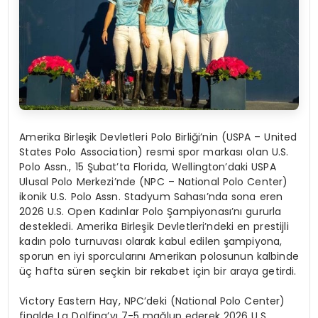
Amerika Birleşik Devletleri Polo Birliği’nin (USPA – United
States Polo Association) resmi spor markası olan U.S.
Polo Assn., 15 Şubat’ta Florida, Wellington’daki USPA
Ulusal Polo Merkezi’nde (NPC – National Polo Center)
ikonik U.S. Polo Assn. Stadyum Sahası’nda sona eren
2026 U.S. Open Kadınlar Polo Şampiyonası’nı gururla
destekledi. Amerika Birleşik Devletleri’ndeki en prestijli
kadın polo turnuvası olarak kabul edilen şampiyona,
sporun en iyi sporcularını Amerikan polosunun kalbinde
üç hafta süren seçkin bir rekabet için bir araya getirdi.
Victory Eastern Hay, NPC’deki (National Polo Center)
finalde La Dolfina’yı 7-5 mağlup ederek 2026 U.S.