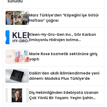
sunuldu
Mars Türkiye’den “Köpeğini İşe Götür
Haftası” çağrısı
Kleen-Hy-Dro-Gen Inc., Sıfır Karbon
Emisyonlu Hidrojen Isıtma
Teknolojisinde ISO ve TSSA
Düzenleyici Onaylarını Aldı
Marie Rose kozmetik sektörüne giriş
yaptı
Daikin’den akıllı iklimlendirmede yeni
dönem: Madoka Plus Türkiye’de
Diş Hekimliğinden Edebiyata Uzanan
Çok Yönlü Bir Yaşam: Yeşim Şahin
Yaman