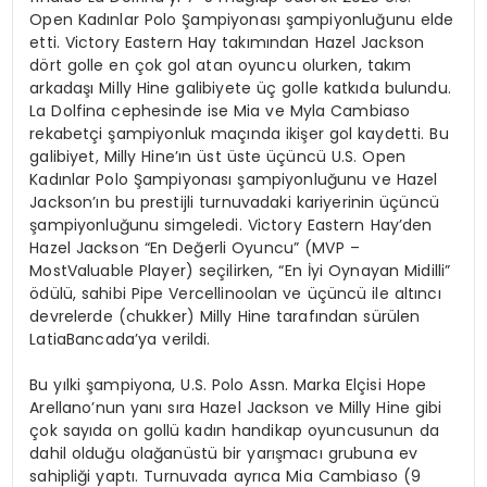
Open Kadınlar Polo Şampiyonası şampiyonluğunu elde
etti. Victory Eastern Hay takımından Hazel Jackson
dört golle en çok gol atan oyuncu olurken, takım
arkadaşı Milly Hine galibiyete üç golle katkıda bulundu.
La Dolfina cephesinde ise Mia ve Myla Cambiaso
rekabetçi şampiyonluk maçında ikişer gol kaydetti. Bu
galibiyet, Milly Hine’ın üst üste üçüncü U.S. Open
Kadınlar Polo Şampiyonası şampiyonluğunu ve Hazel
Jackson’ın bu prestijli turnuvadaki kariyerinin üçüncü
şampiyonluğunu simgeledi. Victory Eastern Hay’den
Hazel Jackson “En Değerli Oyuncu” (MVP –
MostValuable Player) seçilirken, “En İyi Oynayan Midilli”
ödülü, sahibi Pipe Vercellinoolan ve üçüncü ile altıncı
devrelerde (chukker) Milly Hine tarafından sürülen
LatiaBancada’ya verildi.
Bu yılki şampiyona, U.S. Polo Assn. Marka Elçisi Hope
Arellano’nun yanı sıra Hazel Jackson ve Milly Hine gibi
çok sayıda on gollü kadın handikap oyuncusunun da
dahil olduğu olağanüstü bir yarışmacı grubuna ev
sahipliği yaptı. Turnuvada ayrıca Mia Cambiaso (9