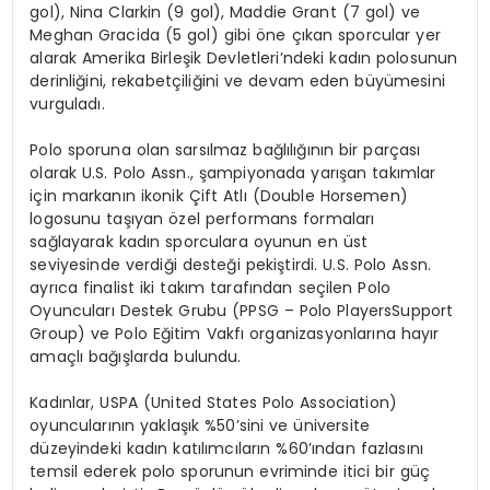
gol), Nina Clarkin (9 gol), Maddie Grant (7 gol) ve
Meghan Gracida (5 gol) gibi öne çıkan sporcular yer
alarak Amerika Birleşik Devletleri’ndeki kadın polosunun
derinliğini, rekabetçiliğini ve devam eden büyümesini
vurguladı.
Polo sporuna olan sarsılmaz bağlılığının bir parçası
olarak U.S. Polo Assn., şampiyonada yarışan takımlar
için markanın ikonik Çift Atlı (Double Horsemen)
logosunu taşıyan özel performans formaları
sağlayarak kadın sporculara oyunun en üst
seviyesinde verdiği desteği pekiştirdi. U.S. Polo Assn.
ayrıca finalist iki takım tarafından seçilen Polo
Oyuncuları Destek Grubu (PPSG – Polo PlayersSupport
Group) ve Polo Eğitim Vakfı organizasyonlarına hayır
amaçlı bağışlarda bulundu.
Kadınlar, USPA (United States Polo Association)
oyuncularının yaklaşık %50’sini ve üniversite
düzeyindeki kadın katılımcıların %60’ından fazlasını
temsil ederek polo sporunun evriminde itici bir güç