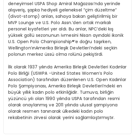
deneyimsel USPA Shop Amiral Mağazası’nda yerinde
alışveriş, şapka hediyeli geleneksel “çim düzeltme”
(divot-stomp) anları, sahaya bakan geliştirilmiş bir
MVP Lounge ve U.S. Polo Assn.’den ortak markalı
personel kıyafetleri yer aldı. Bu anlar, NPC’deki kış
yüksek gollü sezonunun ivmesini Nisan ayındaki ikonik
U.S. Open Polo Championship®’e doğru taşırken,
Wellington’ınAmerika Birleşik Devletleri’ndeki seçkin
polonun merkez üssü olma rolünü pekiştirdi.
İlk olarak 1937 yılında Amerika Birleşik Devletleri Kadınlar
Polo Birliği (USWPA -United States Women’s Polo
Association) tarafından düzenlenen U.S. Open Kadınlar
Polo Şampiyonası, Amerika Birleşik Devletleri’ndeki en
büyük yıllık kadın polo etkinliğidir. Turnuva, birliğin
yüzüncü yılı olan 1990 yılında USPA tarafından resmi
olarak onaylanmış ve 2011 yılında ulusal şampiyona
olarak resmen tanınarak ülkedeki kadın polo
rekabetinin zirvesi olarak yerini sağlamlaştırmıştır.