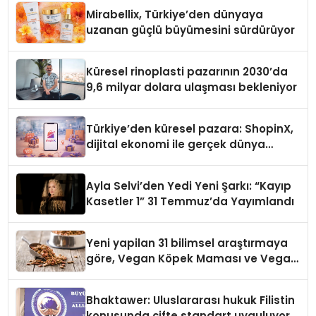
Mirabellix, Türkiye’den dünyaya
uzanan güçlü büyümesini sürdürüyor
Küresel rinoplasti pazarının 2030’da
9,6 milyar dolara ulaşması bekleniyor
Türkiye’den küresel pazara: ShopinX,
dijital ekonomi ile gerçek dünya
alışverişini bir araya getirmeyi
hedefliyor
Ayla Selvi’den Yedi Yeni Şarkı: “Kayıp
Kasetler 1” 31 Temmuz’da Yayımlandı
Yeni yapilan 31 bilimsel araştırmaya
göre, Vegan Köpek Maması ve Vegan
Kedi Mamasının İyi Sindirildiğini
Ortaya Koydu
Bhaktawer: Uluslararası hukuk Filistin
konusunda çifte standart uyguluyor