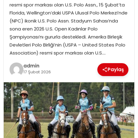
EKONOMI
resmi spor markası olan U.S. Polo Assn., 15 Şubat’ta
Florida, Wellington’daki USPA Ulusal Polo Merkezi’nde
MAGAZIN
(NPC) ikonik U.S. Polo Assn. Stadyum Sahası’nda
sona eren 2026 U.S. Open Kadınlar Polo
DÜNYA
Şampiyonası’nı gururla destekledi. Amerika Birleşik
Devletleri Polo Birliği’nin (USPA – United States Polo
OTOMOBIL
Association) resmi spor markası olan U.S….
admin
Paylaş
17 Şubat 2026