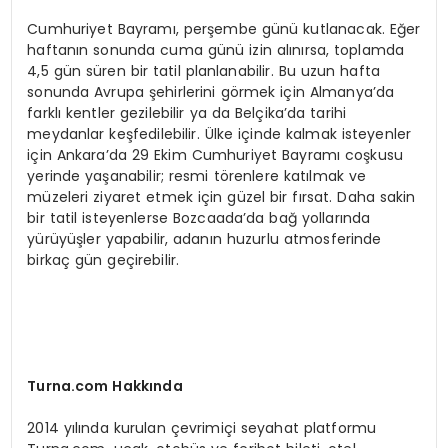
Cumhuriyet Bayramı, perşembe günü kutlanacak. Eğer
haftanın sonunda cuma günü izin alınırsa, toplamda
4,5 gün süren bir tatil planlanabilir. Bu uzun hafta
sonunda Avrupa şehirlerini görmek için Almanya’da
farklı kentler gezilebilir ya da Belçika’da tarihi
meydanlar keşfedilebilir. Ülke içinde kalmak isteyenler
için Ankara’da 29 Ekim Cumhuriyet Bayramı coşkusu
yerinde yaşanabilir; resmi törenlere katılmak ve
müzeleri ziyaret etmek için güzel bir fırsat. Daha sakin
bir tatil isteyenlerse Bozcaada’da bağ yollarında
yürüyüşler yapabilir, adanın huzurlu atmosferinde
birkaç gün geçirebilir.
Turna.com Hakkında
2014 yılında kurulan çevrimiçi seyahat platformu