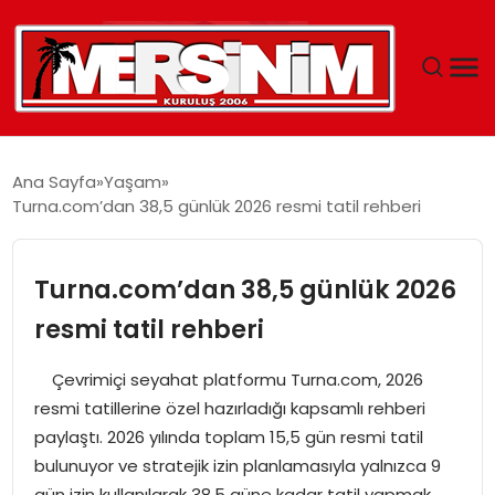
MERSIN
Ana Sayfa
Yaşam
Turna.com’dan 38,5 günlük 2026 resmi tatil rehberi
YAŞAM
GÜNCEL
Turna.com’dan 38,5 günlük 2026
resmi tatil rehberi
SAĞLIK
Çevrimiçi seyahat platformu Turna.com, 2026
EĞITIM
resmi tatillerine özel hazırladığı kapsamlı rehberi
paylaştı. 2026 yılında toplam 15,5 gün resmi tatil
SPOR
bulunuyor ve stratejik izin planlamasıyla yalnızca 9
gün izin kullanılarak 38,5 güne kadar tatil yapmak