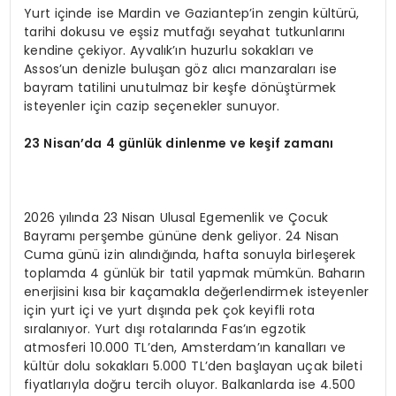
Yurt içinde ise Mardin ve Gaziantep’in zengin kültürü,
tarihi dokusu ve eşsiz mutfağı seyahat tutkunlarını
kendine çekiyor. Ayvalık’ın huzurlu sokakları ve
Assos’un denizle buluşan göz alıcı manzaraları ise
bayram tatilini unutulmaz bir keşfe dönüştürmek
isteyenler için cazip seçenekler sunuyor.
23 Nisan
’da 4 günlük dinlenme ve keş
if zamanı
2026 yılında 23 Nisan Ulusal Egemenlik ve Çocuk
Bayramı perşembe gününe denk geliyor. 24 Nisan
Cuma günü izin alındığında, hafta sonuyla birleşerek
toplamda 4 günlük bir tatil yapmak mümkün. Baharın
enerjisini kısa bir kaçamakla değerlendirmek isteyenler
için yurt içi ve yurt dışında pek çok keyifli rota
sıralanıyor. Yurt dışı rotalarında Fas’ın egzotik
atmosferi 10.000 TL’den, Amsterdam’ın kanalları ve
kültür dolu sokakları 5.000 TL’den başlayan uçak bileti
fiyatlarıyla doğru tercih oluyor. Balkanlarda ise 4.500