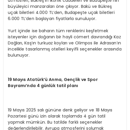
atmosferi, Bükreş’in ikonik caddeleri ve Budapeşte’nin
büyüleyici manzaraları öne çıkıyor. Bakü ve Bükreş
uçak biletleri 4.000 TL’den, Budapeşte uçak biletleri
6.000 TL’den başlayan fiyatlarla sunuluyor.
Yurt içinde ise baharın tüm renklerini keşfetmek
isteyenler için doğanın bir hayli cömert davrandığı Kaz
Dağları, Kaş’ın turkuaz koyları ve Olimpos ile Adrasan’ın
incelikle tasarlanmış otelleri keyifli seçenekler arasında
bulunuyor.
19 Mayıs Atatürk’ü Anma, Gençlik ve Spor
Bayramı’nda 4 günlük tatil planı
19 Mayıs 2025 salı gününe denk geliyor ve 18 Mayıs
Pazartesi günü izin alarak toplamda 4 gün tatil
yapmak mümkün. Bu tatilde farklı seçenekler
değerlendirilebilir. Avrupa atmosferini solumak