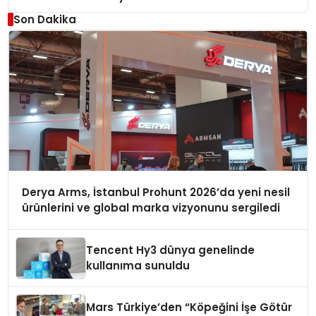
Son Dakika
Derya Arms, İstanbul Prohunt 2026’da yeni nesil
ürünlerini ve global marka vizyonunu sergiledi
Tencent Hy3 dünya genelinde
kullanıma sunuldu
Mars Türkiye’den “Köpeğini İşe Götür