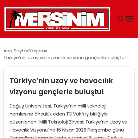
MERSIN
Ana Sayfa
Yaşam
Türkiye’nin uzay ve havacılık vizyonu gençlerle buluştu!
YAŞAM
GÜNCEL
Türkiye’nin uzay ve havacılık
vizyonu gençlerle buluştu!
SAĞLIK
Doğuş Üniversitesi, Türkiye’nin milli teknoloji
EĞITIM
hamlesine öncülük eden T3 Vakfı iş birliğiyle
düzenlenen “Milli Teknoloji Zirvesi: Türkiye’nin Uzay ve
SPOR
Havacılık Vizyonu”na 16 Nisan 2026 Perşembe günü
Çengelköy Kampüsü’nde ev sahipliği yaptı. Doğuş