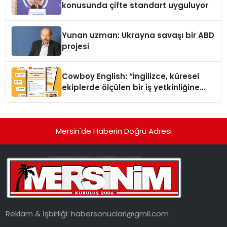
konusunda çifte standart uyguluyor
Yunan uzman: Ukrayna savaşı bir ABD
projesi
Cowboy English: “İngilizce, küresel
ekiplerde ölçülen bir iş yetkinliğine
dönüşüyor”
Mersin'de Haberin Doğru Adresi
Reklam & İşbirliği:
habersonuclari@gmil.com