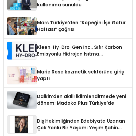
kullanıma sunuldu
Mars Türkiye’den “Köpeğini İşe Götür
Haftası” çağrısı
Kleen-Hy-Dro-Gen Inc., Sıfır Karbon
Emisyonlu Hidrojen Isıtma
Teknolojisinde ISO ve TSSA
Düzenleyici Onaylarını Aldı
Marie Rose kozmetik sektörüne giriş
yaptı
Daikin’den akıllı iklimlendirmede yeni
dönem: Madoka Plus Türkiye’de
Diş Hekimliğinden Edebiyata Uzanan
Çok Yönlü Bir Yaşam: Yeşim Şahin
Yaman