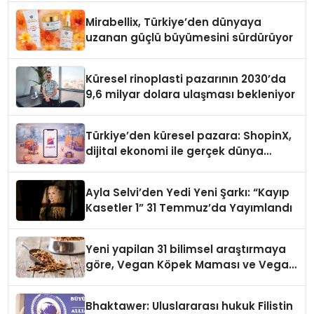
Mirabellix, Türkiye’den dünyaya
uzanan güçlü büyümesini sürdürüyor
Küresel rinoplasti pazarının 2030’da
9,6 milyar dolara ulaşması bekleniyor
Türkiye’den küresel pazara: ShopinX,
dijital ekonomi ile gerçek dünya
alışverişini bir araya getirmeyi
hedefliyor
Ayla Selvi’den Yedi Yeni Şarkı: “Kayıp
Kasetler 1” 31 Temmuz’da Yayımlandı
Yeni yapilan 31 bilimsel araştırmaya
göre, Vegan Köpek Maması ve Vegan
Kedi Mamasının İyi Sindirildiğini
Ortaya Koydu
Bhaktawer: Uluslararası hukuk Filistin