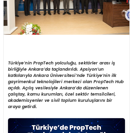
Türkiye
’
nin PropTech
yolculuğu,
sekt
ö
rler
arası
iş
birliğiyle
Ankara
’
da
taçlandırıldı.
Apsiyon
’
un
katkılarıyla
Ankara
Ü
niversitesi
’
nde
Türkiye
’
nin ilk
gayrimenkul teknolojileri merkezi olan PropTech Hub
a
çıldı.
Açılış
vesilesiyle
Ankara
’
da d
üzenlenen
çalış
tay, kamu
kurumları,
ö
zel sekt
ö
r temsilcileri,
akademisyenler ve sivil toplum
kuruluşlarını
bir
araya getirdi.