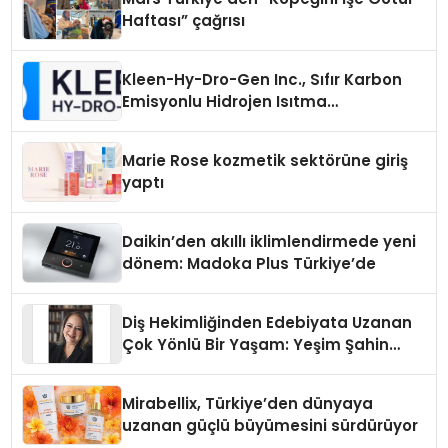
Haftası” çağrısı
Kleen-Hy-Dro-Gen Inc., Sıfır Karbon
Emisyonlu Hidrojen Isıtma
Teknolojisinde ISO ve TSSA
Düzenleyici Onaylarını Aldı
Marie Rose kozmetik sektörüne giriş
yaptı
Daikin’den akıllı iklimlendirmede yeni
dönem: Madoka Plus Türkiye’de
Diş Hekimliğinden Edebiyata Uzanan
Çok Yönlü Bir Yaşam: Yeşim Şahin
Yaman
Mirabellix, Türkiye’den dünyaya
uzanan güçlü büyümesini sürdürüyor