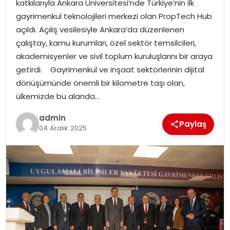
katkılarıyla Ankara Üniversitesi’nde Türkiye’nin ilk
EKONOMI
gayrimenkul teknolojileri merkezi olan PropTech Hub
açıldı. Açılış vesilesiyle Ankara’da düzenlenen
MAGAZIN
çalıştay, kamu kurumları, özel sektör temsilcileri,
akademisyenler ve sivil toplum kuruluşlarını bir araya
DÜNYA
getirdi. Gayrimenkul ve inşaat sektörlerinin dijital
dönüşümünde önemli bir kilometre taşı olan,
OTOMOBIL
ülkemizde bu alanda…
admin
Paylaş
04 Aralık 2025