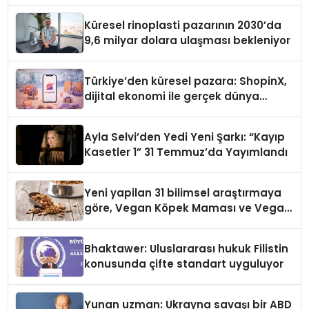
Küresel rinoplasti pazarının 2030’da
9,6 milyar dolara ulaşması bekleniyor
Türkiye’den küresel pazara: ShopinX,
dijital ekonomi ile gerçek dünya
alışverişini bir araya getirmeyi
hedefliyor
Ayla Selvi’den Yedi Yeni Şarkı: “Kayıp
Kasetler 1” 31 Temmuz’da Yayımlandı
Yeni yapilan 31 bilimsel araştırmaya
göre, Vegan Köpek Maması ve Vegan
Kedi Mamasının İyi Sindirildiğini
Ortaya Koydu
Bhaktawer: Uluslararası hukuk Filistin
konusunda çifte standart uyguluyor
Yunan uzman: Ukrayna savaşı bir ABD