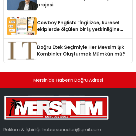
projesi
Cowboy English: “İngilizce, küresel
ekiplerde ölçülen bir iş yetkinliğine
dönüşüyor”
Doğru Etek Seçimiyle Her Mevsim Şık
Kombinler Oluşturmak Mümkün mü?
Mersin'de Haberin Doğru Adresi
Reklam & İşbirliği:
habersonuclari@gmil.com