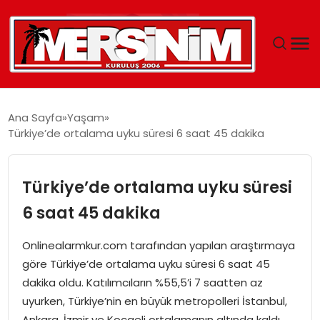
MERSIN
Ana Sayfa
Yaşam
Türkiye’de ortalama uyku süresi 6 saat 45 dakika
YAŞAM
GÜNCEL
Türkiye’de ortalama uyku süresi
6 saat 45 dakika
SAĞLIK
Onlinealarmkur.com tarafından yapılan araştırmaya
EĞITIM
göre Türkiye’de ortalama uyku süresi 6 saat 45
dakika oldu. Katılımcıların %55,5’i 7 saatten az
SPOR
uyurken, Türkiye’nin en büyük metropolleri İstanbul,
Ankara, İzmir ve Kocaeli ortalamanın altında kaldı.