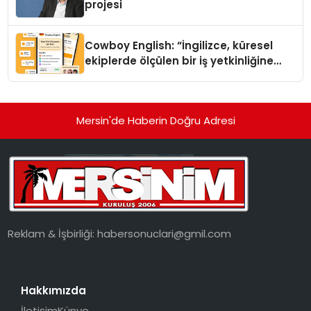
projesi
Cowboy English: “İngilizce, küresel
ekiplerde ölçülen bir iş yetkinliğine
dönüşüyor”
Mersin'de Haberin Doğru Adresi
Reklam & İşbirliği:
habersonuclari@gmil.com
Hakkımızda
İletişim
Künye