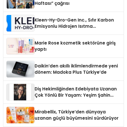
Haftası” çağrısı
Kleen-Hy-Dro-Gen Inc., Sıfır Karbon
Emisyonlu Hidrojen Isıtma
Teknolojisinde ISO ve TSSA
Düzenleyici Onaylarını Aldı
Marie Rose kozmetik sektörüne giriş
yaptı
Daikin’den akıllı iklimlendirmede yeni
dönem: Madoka Plus Türkiye’de
Diş Hekimliğinden Edebiyata Uzanan
Çok Yönlü Bir Yaşam: Yeşim Şahin
Yaman
Mirabellix, Türkiye’den dünyaya
uzanan güçlü büyümesini sürdürüyor