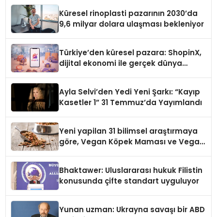
Küresel rinoplasti pazarının 2030’da
9,6 milyar dolara ulaşması bekleniyor
Türkiye’den küresel pazara: ShopinX,
dijital ekonomi ile gerçek dünya
alışverişini bir araya getirmeyi
hedefliyor
Ayla Selvi’den Yedi Yeni Şarkı: “Kayıp
Kasetler 1” 31 Temmuz’da Yayımlandı
Yeni yapilan 31 bilimsel araştırmaya
göre, Vegan Köpek Maması ve Vegan
Kedi Mamasının İyi Sindirildiğini
Ortaya Koydu
Bhaktawer: Uluslararası hukuk Filistin
konusunda çifte standart uyguluyor
Yunan uzman: Ukrayna savaşı bir ABD