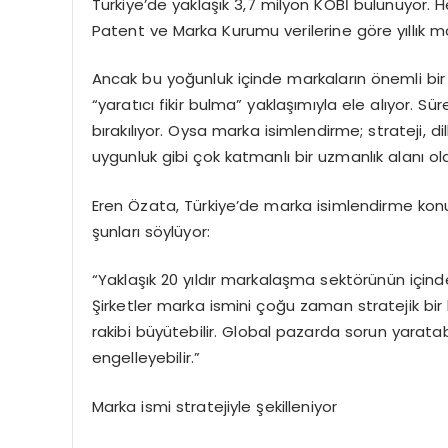
Türkiye’de yaklaşık 3,7 milyon KOBİ bulunuyor. He
Patent ve Marka Kurumu verilerine göre yıllık ma
Ancak bu yoğunluk içinde markaların önemli bir
“yaratıcı fikir bulma” yaklaşımıyla ele alıyor.
bırakılıyor. Oysa marka isimlendirme; strateji, di
uygunluk gibi çok katmanlı bir uzmanlık alanı ola
Eren Özata, Türkiye’de marka isimlendirme konus
şunları söylüyor:
“Yaklaşık 20 yıldır markalaşma sektörünün içi
Şirketler marka ismini çoğu zaman stratejik bir 
rakibi büyütebilir. Global pazarda sorun yaratab
engelleyebilir.”
Marka ismi stratejiyle şekilleniyor