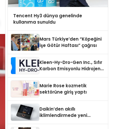
Tencent Hy3 dünya genelinde
kullanıma sunuldu
Mars Türkiye’den “Köpeğini
İşe Götür Haftası” çağrısı
Kleen-Hy-Dro-Gen Inc., Sıfır
Karbon Emisyonlu Hidrojen
Isıtma Teknolojisinde ISO ve
TSSA Düzenleyici Onaylarını
Marie Rose kozmetik
Aldı
sektörüne giriş yaptı
Daikin’den akıllı
iklimlendirmede yeni
dönem: Madoka Plus
Türkiye’de