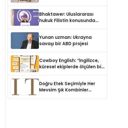
Köpek Maması ve Vegan
Kedi Mamasının İyi
Bhaktawer: Uluslararası
Sindirildiğini Ortaya Koydu
hukuk Filistin konusunda
çifte standart uyguluyor
Yunan uzman: Ukrayna
savaşı bir ABD projesi
Cowboy English: “İngilizce,
küresel ekiplerde ölçülen bir
iş yetkinliğine dönüşüyor”
Doğru Etek Seçimiyle Her
Mevsim Şık Kombinler
Oluşturmak Mümkün mü?