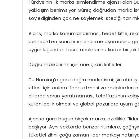
Türkiye’nin ilk marka isimlendirme ajansı olan Du
yaklaşım benimsiyor. Süreç doğrudan marka ismi
söylediğinden çok, ne söylemek istediği tanıml
Ajans, marka konumlandırması, hedef kitle, rekab
belirledikten sonra isimlendirme aşamasına geçi
uygunluğundan tescil analizlerine kadar birçok kri
Doğru marka ismi için öne çıkan kriterler
Du Naming’e göre doğru marka ismi; şirketin iş
kitlesi için anlam ifade etmesi ve rakiplerden ayr
dillerde sorun yaratmaması, telaffuzunun kolay o
kullanılabilir olması ve global pazarlara uyum 
Ajansa göre bugün birçok marka, özellikle “li
başlıyor. Aynı sektörde benzer ritimlere, çağrışı
tüketici zihni çoğu zaman lider markayı hatırlıy