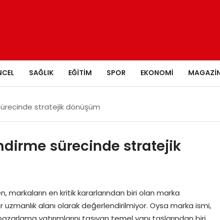
NCEL
SAĞLIK
EĞITIM
SPOR
EKONOMI
MAGAZI
sürecinde stratejik dönüşüm
dirme sürecinde stratejik
en, markaların en kritik kararlarından biri olan marka
r uzmanlık alanı olarak değerlendirilmiyor. Oysa marka ismi,
pazarlama yatırımlarını taşıyan temel yapı taşlarından biri