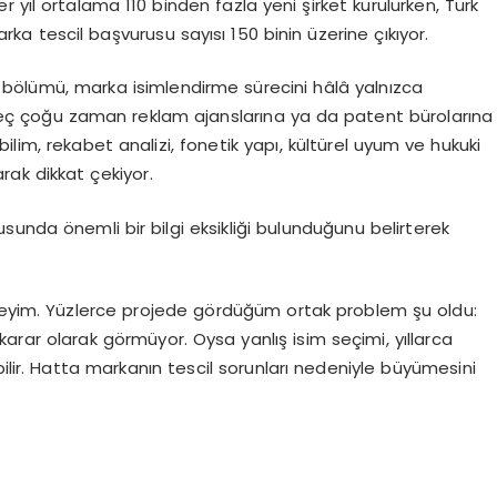
r yıl ortalama 110 binden fazla yeni şirket kurulurken, Türk
rka tescil başvurusu sayısı 150 binin üzerine çıkıyor.
 bölümü, marka isimlendirme sürecini hâlâ yalnızca
 Süreç çoğu zaman reklam ajanslarına ya da patent bürolarına
lbilim, rekabet analizi, fonetik yapı, kültürel uyum ve hukuki
rak dikkat çekiyor.
unda önemli bir bilgi eksikliği bulunduğunu belirterek
ndeyim. Yüzlerce projede gördüğüm ortak problem şu oldu:
karar olarak görmüyor. Oysa yanlış isim seçimi, yıllarca
ilir. Hatta markanın tescil sorunları nedeniyle büyümesini