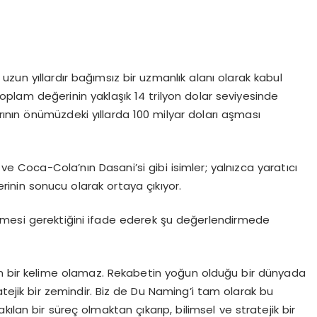
zun yıllardır bağımsız bir uzmanlık alanı olarak kabul
oplam değerinin yaklaşık 14 trilyon dolar seviyesinde
arının önümüzdeki yıllarda 100 milyar doları aşması
 ve Coca-Cola’nın Dasani’si gibi isimler; yalnızca yaratıcı
lerinin sonucu olarak ortaya çıkıyor.
nmesi gerektiğini ifade ederek şu değerlendirmede
n bir kelime olamaz. Rekabetin yoğun olduğu bir dünyada
atejik bir zemindir. Biz de Du Naming’i tam olarak bu
ılan bir süreç olmaktan çıkarıp, bilimsel ve stratejik bir