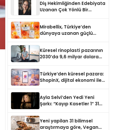
Diş Hekimliğinden Edebiyata
Uzanan Çok Yönlü Bir
Yaşam: Yeşim Şahin Yaman
Mirabellix, Türkiye’den
dünyaya uzanan güçlü
büyümesini sürdürüyor
Küresel rinoplasti pazarının
2030’da 9,6 milyar dolara
ulaşması bekleniyor
Türkiye’den küresel pazara:
ShopinX, dijital ekonomi ile
gerçek dünya alışverişini bir
araya getirmeyi hedefliyor
Ayla Selvi’den Yedi Yeni
Şarkı: “Kayıp Kasetler 1” 31
Temmuz’da Yayımlandı
Yeni yapilan 31 bilimsel
araştırmaya göre, Vegan