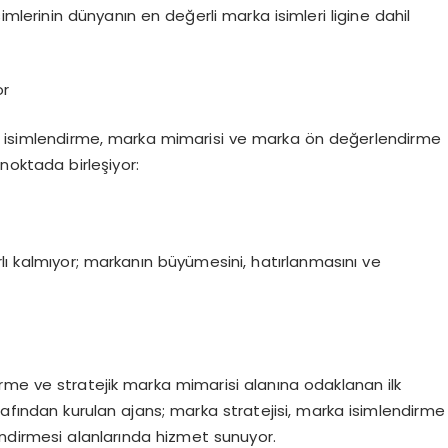
mlerinin dünyanın en değerli marka isimleri ligine dahil
or
ik isimlendirme, marka mimarisi ve marka ön değerlendirme
 noktada birleşiyor:
lı kalmıyor; markanın büyümesini, hatırlanmasını ve
rme ve stratejik marka mimarisi alanına odaklanan ilk
rafından kurulan ajans; marka stratejisi, marka isimlendirme
endirmesi alanlarında hizmet sunuyor.