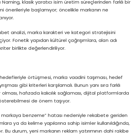
 Naming, klasik yaratıcı isim üretim süreçlerinden farklı bir
 önerileriyle başlamıyor; öncelikle markanın ne
anıyor.
et analizi, marka karakteri ve kategori stratejisini
yor. Fonetik yapıdan kültürel çağrışımlara, alan adı
ter birlikte değerlendiriliyor.
 hedefleriyle örtüşmesi, marka vaadini taşıması, hedef
ışması gibi kriterleri karşılamalı. Bunun yanı sıra farklı
lması, hafızada kalıcılık sağlaması, dijital platformlarda
gösterebilmesi de önem taşıyor.
der markaya benzeme” hatası nedeniyle rekabete geriden
mlara ya da kelime yapılarına sahip isimler kullanıldığında,
or. Bu durum, yeni markanın reklam yatırımının dahi rakibe