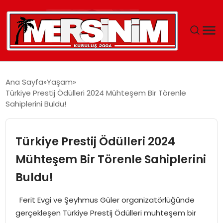
MERSIN
Ana Sayfa
Yaşam
Türkiye Prestij Ödülleri 2024 Mühteşem Bir Törenle
YAŞAM
Sahiplerini Buldu!
GÜNCEL
Türkiye Prestij Ödülleri 2024
SAĞLIK
Mühteşem Bir Törenle Sahiplerini
Buldu!
EĞITIM
Ferit Evgi ve Şeyhmus Güler organizatörlüğünde
SPOR
gerçekleşen Türkiye Prestij Ödülleri muhteşem bir