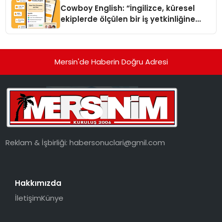
Cowboy English: “İngilizce, küresel
ekiplerde ölçülen bir iş yetkinliğine
dönüşüyor”
Mersin'de Haberin Doğru Adresi
Reklam & İşbirliği:
habersonuclari@gmil.com
Hakkımızda
İletişim
Künye