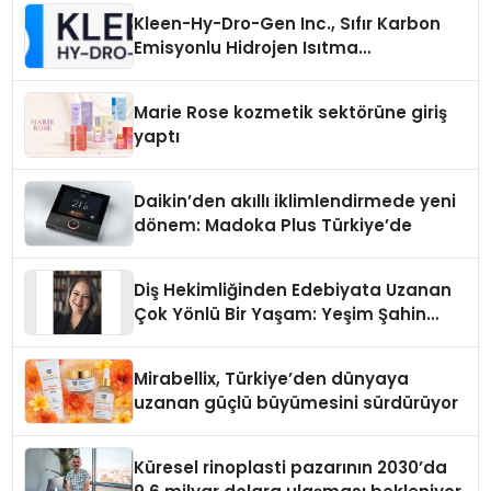
Kleen-Hy-Dro-Gen Inc., Sıfır Karbon
Emisyonlu Hidrojen Isıtma
Teknolojisinde ISO ve TSSA
Düzenleyici Onaylarını Aldı
Marie Rose kozmetik sektörüne giriş
yaptı
Daikin’den akıllı iklimlendirmede yeni
dönem: Madoka Plus Türkiye’de
Diş Hekimliğinden Edebiyata Uzanan
Çok Yönlü Bir Yaşam: Yeşim Şahin
Yaman
Mirabellix, Türkiye’den dünyaya
uzanan güçlü büyümesini sürdürüyor
Küresel rinoplasti pazarının 2030’da