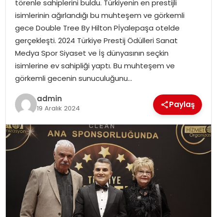
törenle sahiplerini buldu. Türkiyenin en prestijli
EKONOMI
isimlerinin ağırlandığı bu muhteşem ve görkemli
gece Double Tree By Hilton Pİyalepaşa otelde
MAGAZIN
gerçekleşti. 2024 Türkiye Prestij Ödülleri Sanat
Medya Spor Siyaset ve İş dünyasının seçkin
DÜNYA
isimlerine ev sahipliği yaptı. Bu muhteşem ve
görkemli gecenin sunuculuğunu…
OTOMOBIL
admin
Paylaş
19 Aralık 2024