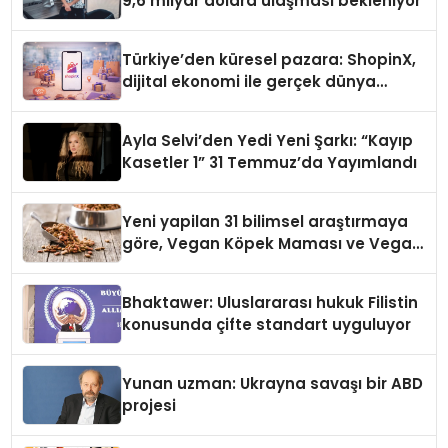
9,6 milyar dolara ulaşması bekleniyor
Türkiye’den küresel pazara: ShopinX,
dijital ekonomi ile gerçek dünya
alışverişini bir araya getirmeyi
hedefliyor
Ayla Selvi’den Yedi Yeni Şarkı: “Kayıp
Kasetler 1” 31 Temmuz’da Yayımlandı
Yeni yapilan 31 bilimsel araştırmaya
göre, Vegan Köpek Maması ve Vegan
Kedi Mamasının İyi Sindirildiğini
Ortaya Koydu
Bhaktawer: Uluslararası hukuk Filistin
konusunda çifte standart uyguluyor
Yunan uzman: Ukrayna savaşı bir ABD
projesi