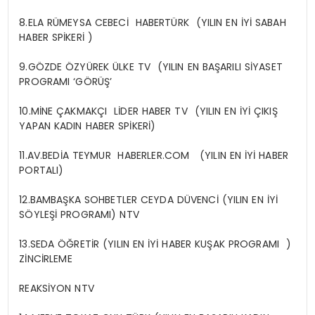
8.ELA RÜMEYSA CEBECİ HABERTÜRK (YILIN EN İYİ SABAH
HABER SPİKERİ )
9.GÖZDE ÖZYÜREK ÜLKE TV (YILIN EN BAŞARILI SİYASET
PROGRAMI ‘GÖRÜŞ’
10.MİNE ÇAKMAKÇI LİDER HABER TV (YILIN EN İYİ ÇIKIŞ
YAPAN KADIN HABER SPİKERİ)
11.AV.BEDİA TEYMUR HABERLER.COM (YILIN EN İYİ HABER
PORTALI)
12.BAMBAŞKA SOHBETLER CEYDA DÜVENCİ (YILIN EN İYİ
SÖYLEŞİ PROGRAMI) NTV
13.SEDA ÖĞRETİR (YILIN EN İYİ HABER KUŞAK PROGRAMI )
ZİNCİRLEME
REAKSİYON NTV