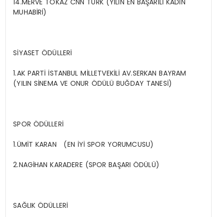
14.MERVE TOKAZ CNN TÜRK (YILIN EN BAŞARILI KADIN
MUHABİRİ)
SİYASET ÖDÜLLERİ
1.AK PARTİ İSTANBUL MİLLETVEKİLİ AV.SERKAN BAYRAM
(YILIN SİNEMA VE ONUR ÖDÜLÜ BUĞDAY TANESİ)
SPOR ÖDÜLLERİ
1.ÜMİT KARAN (EN İYİ SPOR YORUMCUSU)
2.NAGİHAN KARADERE (SPOR BAŞARI ÖDÜLÜ)
SAĞLIK ÖDÜLLERİ