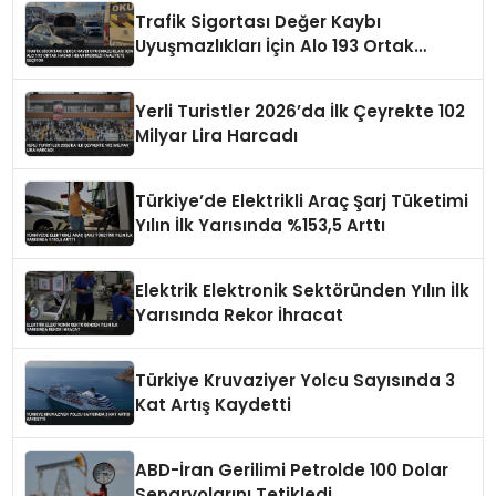
Trafik Sigortası Değer Kaybı
Uyuşmazlıkları İçin Alo 193 Ortak
Hasar İhbar Merkezi Faaliyete Geçiyor
Yerli Turistler 2026’da İlk Çeyrekte 102
Milyar Lira Harcadı
Türkiye’de Elektrikli Araç Şarj Tüketimi
Yılın İlk Yarısında %153,5 Arttı
Elektrik Elektronik Sektöründen Yılın İlk
Yarısında Rekor İhracat
Türkiye Kruvaziyer Yolcu Sayısında 3
Kat Artış Kaydetti
ABD-İran Gerilimi Petrolde 100 Dolar
Senaryolarını Tetikledi