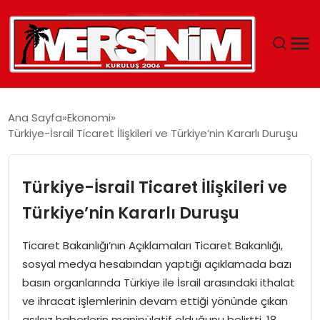
MERSIN
Ana Sayfa
Ekonomi
Türkiye-İsrail Ticaret İlişkileri ve Türkiye’nin Kararlı Duruşu
YAŞAM
GÜNCEL
Türkiye-İsrail Ticaret İlişkileri ve
Türkiye’nin Kararlı Duruşu
SAĞLIK
Ticaret Bakanlığı’nın Açıklamaları Ticaret Bakanlığı,
EĞITIM
sosyal medya hesabından yaptığı açıklamada bazı
basın organlarında Türkiye ile İsrail arasındaki ithalat
SPOR
ve ihracat işlemlerinin devam ettiği yönünde çıkan
asılsız haberlerin manipülatif olduğunu belirtti. 18