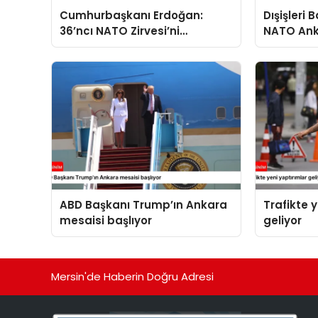
Cumhurbaşkanı Erdoğan:
Dışişleri
36’ncı NATO Zirvesi’ni
NATO Ank
başarıyla tamamladık
açıklama
ABD Başkanı Trump’ın Ankara
Trafikte 
mesaisi başlıyor
geliyor
Mersin'de Haberin Doğru Adresi