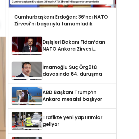
Cumhurbaşkanı Erdoğan: 36’ncı NATO
Zirvesi’ni başarıyla tamamladık
Dışişleri Bakanı Fidan’dan
NATO Ankara Zirvesi
açıklaması
İmamoğlu Suç Örgütü
davasında 64. duruşma
ABD Başkanı Trump’ın
Ankara mesaisi başlıyor
Trafikte yeni yaptırımlar
geliyor