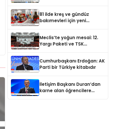
değerdedir
81 ilde kreş ve gündüz
bakımevleri için yeni
standartlar yürürlüğe girdi
Meclis’te yoğun mesai: 12.
Yargı Paketi ve TSK
düzenlemesi gündemde
Cumhurbaşkanı Erdoğan: AK
Parti bir Türkiye kitabıdır
İletişim Başkanı Duran’dan
karne alan öğrencilere
tebrik