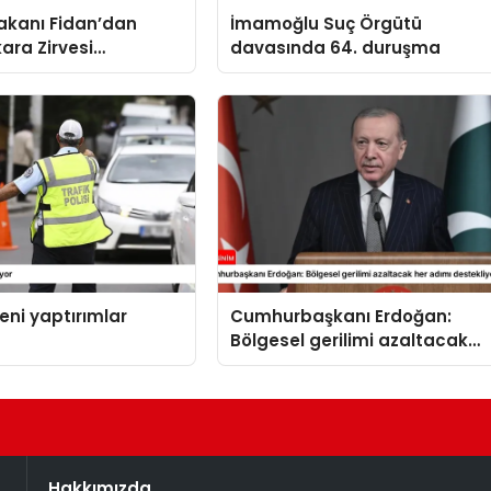
 Bakanı Fidan’dan
İmamoğlu Suç Örgütü
ara Zirvesi
davasında 64. duruşma
sı
yeni yaptırımlar
Cumhurbaşkanı Erdoğan:
Bölgesel gerilimi azaltacak
her adımı destekliyoruz
Hakkımızda