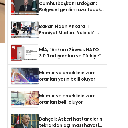
Cumhurbaşkanı Erdoğan:
Bölgesel gerilimi azaltacak
her adımı destekliyoruz
Bakan Fidan Ankara İl
Emniyet Müdürü Yüksek’i
kabul etti
MİA, “Ankara Zirvesi, NATO
3.0 Tartışmaları ve Türkiye”
raporunu yayımladı
Memur ve emeklinin zam
oranları yarın belli oluyor
Memur ve emeklinin zam
oranları belli oluyor
Bahçeli: Askeri hastanelerin
tekrardan açılması hayati