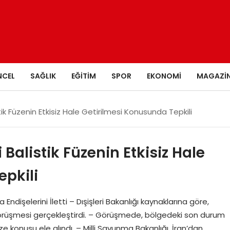
NCEL
SAĞLIK
EĞITIM
SPOR
EKONOMI
MAGAZI
stik Füzenin Etkisiz Hale Getirilmesi Konusunda Tepkili
i Balistik Füzenin Etkisiz Hale
pkili
a Endişelerini İletti – Dışişleri Bakanlığı kaynaklarına göre,
 görüşmesi gerçekleştirdi. – Görüşmede, bölgedeki son durum
e konusu ele alındı. – Milli Savunma Bakanlığı, İran’dan