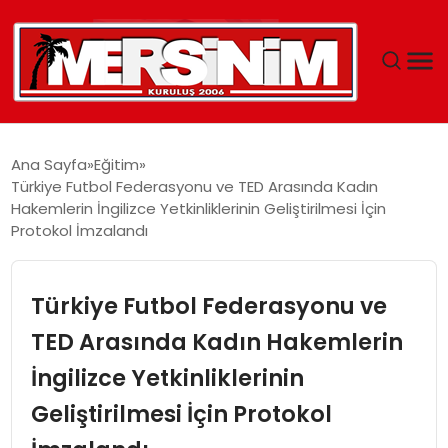
MERSIN
Ana Sayfa
Eğitim
Türkiye Futbol Federasyonu ve TED Arasında Kadın
YAŞAM
Hakemlerin İngilizce Yetkinliklerinin Geliştirilmesi İçin
Protokol İmzalandı
GÜNCEL
Türkiye Futbol Federasyonu ve
SAĞLIK
TED Arasında Kadın Hakemlerin
EĞITIM
İngilizce Yetkinliklerinin
SPOR
Geliştirilmesi İçin Protokol