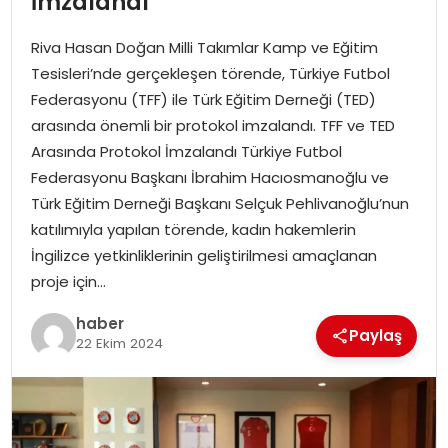
İmzalandı
EKONOMI
Riva Hasan Doğan Milli Takımlar Kamp ve Eğitim
MAGAZIN
Tesisleri’nde gerçekleşen törende, Türkiye Futbol
Federasyonu (TFF) ile Türk Eğitim Derneği (TED)
DÜNYA
arasında önemli bir protokol imzalandı. TFF ve TED
Arasında Protokol İmzalandı Türkiye Futbol
OTOMOBIL
Federasyonu Başkanı İbrahim Hacıosmanoğlu ve
Türk Eğitim Derneği Başkanı Selçuk Pehlivanoğlu’nun
katılımıyla yapılan törende, kadın hakemlerin
İngilizce yetkinliklerinin geliştirilmesi amaçlanan
proje için…
haber
Paylaş
22 Ekim 2024