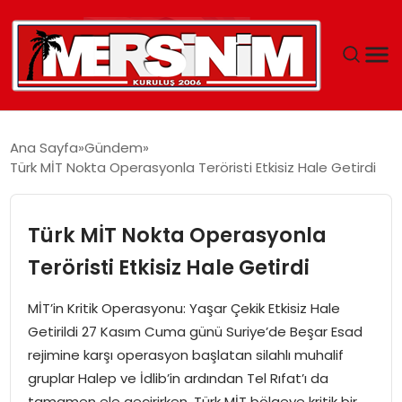
MERSIN
Ana Sayfa
Gündem
Türk MİT Nokta Operasyonla Teröristi Etkisiz Hale Getirdi
YAŞAM
GÜNCEL
Türk MİT Nokta Operasyonla
Teröristi Etkisiz Hale Getirdi
SAĞLIK
MİT’in Kritik Operasyonu: Yaşar Çekik Etkisiz Hale
EĞITIM
Getirildi 27 Kasım Cuma günü Suriye’de Beşar Esad
rejimine karşı operasyon başlatan silahlı muhalif
SPOR
gruplar Halep ve İdlib’in ardından Tel Rıfat’ı da
tamamen ele geçirirken, Türk MİT bölgeye kritik bir