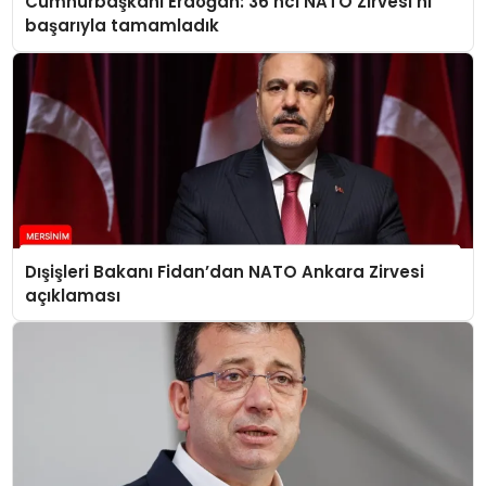
Cumhurbaşkanı Erdoğan: 36’ncı NATO Zirvesi’ni
başarıyla tamamladık
Dışişleri Bakanı Fidan’dan NATO Ankara Zirvesi
açıklaması