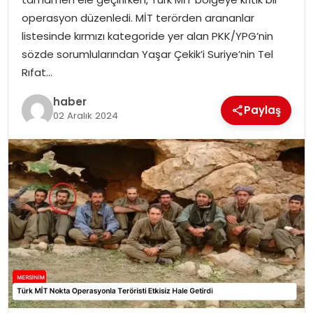
EKONOMI
operasyon düzenledi. MİT terörden arananlar
listesinde kırmızı kategoride yer alan PKK/YPG’nin
MAGAZIN
sözde sorumlularından Yaşar Çekik’i Suriye’nin Tel
Rıfat…
DÜNYA
haber
Paylaş
02 Aralık 2024
OTOMOBIL