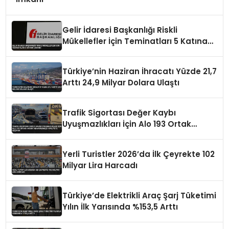
Gelir İdaresi Başkanlığı Riskli
Mükellefler İçin Teminatları 5 Katına
Çıkardı
Türkiye’nin Haziran İhracatı Yüzde 21,7
Arttı 24,9 Milyar Dolara Ulaştı
Trafik Sigortası Değer Kaybı
Uyuşmazlıkları İçin Alo 193 Ortak
Hasar İhbar Merkezi Faaliyete Geçiyor
Yerli Turistler 2026’da İlk Çeyrekte 102
Milyar Lira Harcadı
Türkiye’de Elektrikli Araç Şarj Tüketimi
Yılın İlk Yarısında %153,5 Arttı