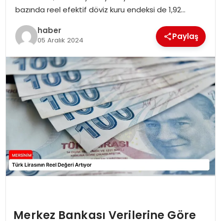
EKONOMI
bazında reel efektif döviz kuru endeksi de 1,92…
haber
MAGAZIN
Paylaş
05 Aralık 2024
DÜNYA
OTOMOBIL
Merkez Bankası Verilerine Göre