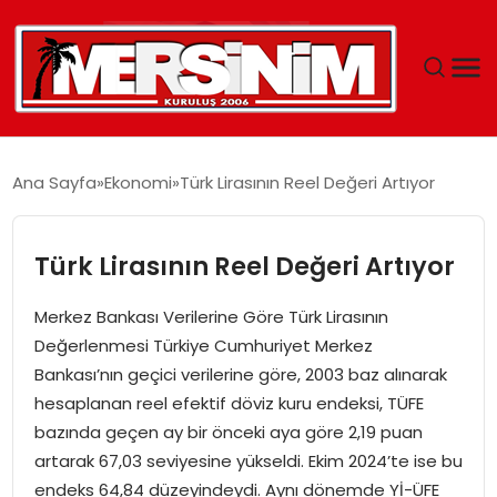
MERSIN
Ana Sayfa
Ekonomi
Türk Lirasının Reel Değeri Artıyor
YAŞAM
Türk Lirasının Reel Değeri Artıyor
GÜNCEL
Merkez Bankası Verilerine Göre Türk Lirasının
SAĞLIK
Değerlenmesi Türkiye Cumhuriyet Merkez
Bankası’nın geçici verilerine göre, 2003 baz alınarak
EĞITIM
hesaplanan reel efektif döviz kuru endeksi, TÜFE
bazında geçen ay bir önceki aya göre 2,19 puan
SPOR
artarak 67,03 seviyesine yükseldi. Ekim 2024’te ise bu
endeks 64,84 düzeyindeydi. Aynı dönemde Yİ-ÜFE