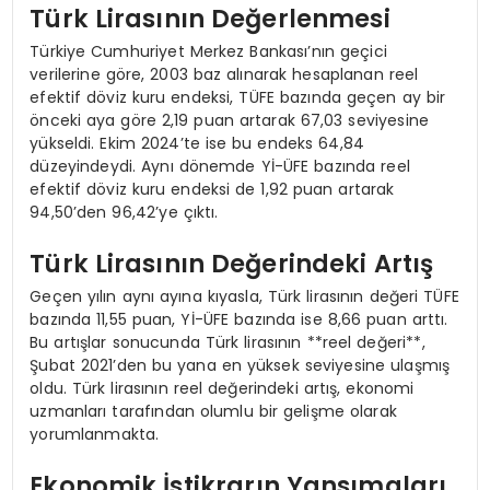
Türk Lirasının Değerlenmesi
Türkiye Cumhuriyet Merkez Bankası’nın geçici
verilerine göre, 2003 baz alınarak hesaplanan reel
efektif döviz kuru endeksi, TÜFE bazında geçen ay bir
önceki aya göre 2,19 puan artarak 67,03 seviyesine
yükseldi. Ekim 2024’te ise bu endeks 64,84
düzeyindeydi. Aynı dönemde Yİ-ÜFE bazında reel
efektif döviz kuru endeksi de 1,92 puan artarak
94,50’den 96,42’ye çıktı.
Türk Lirasının Değerindeki Artış
Geçen yılın aynı ayına kıyasla, Türk lirasının değeri TÜFE
bazında 11,55 puan, Yİ-ÜFE bazında ise 8,66 puan arttı.
Bu artışlar sonucunda Türk lirasının **reel değeri**,
Şubat 2021’den bu yana en yüksek seviyesine ulaşmış
oldu. Türk lirasının reel değerindeki artış, ekonomi
uzmanları tarafından olumlu bir gelişme olarak
yorumlanmakta.
Ekonomik İstikrarın Yansımaları