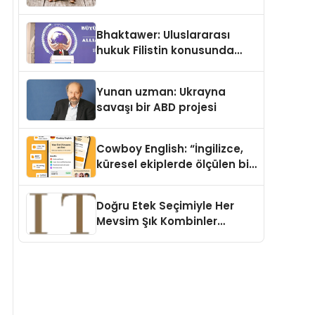
Köpek Maması ve Vegan
Kedi Mamasının İyi
Bhaktawer: Uluslararası
Sindirildiğini Ortaya Koydu
hukuk Filistin konusunda
çifte standart uyguluyor
Yunan uzman: Ukrayna
savaşı bir ABD projesi
Cowboy English: “İngilizce,
küresel ekiplerde ölçülen bir
iş yetkinliğine dönüşüyor”
Doğru Etek Seçimiyle Her
Mevsim Şık Kombinler
Oluşturmak Mümkün mü?