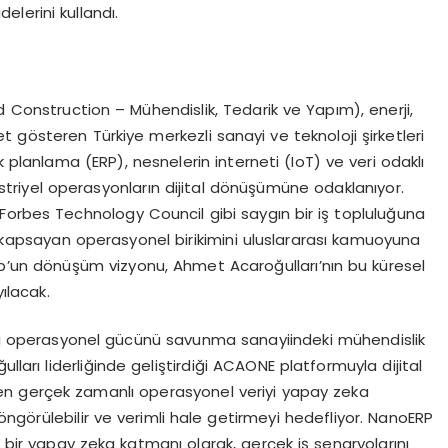
lerini kullandı.
 Construction – Mühendislik, Tedarik ve Yapım), enerji,
 gösteren Türkiye merkezli sanayi ve teknoloji şirketleri
lanlama (ERP), nesnelerin interneti (IoT) ve veri odaklı
striyel operasyonların dijital dönüşümüne odaklanıyor.
Forbes Technology Council gibi saygın bir iş topluluğuna
nı kapsayan operasyonel birikimini uluslararası kamuoyuna
p’un dönüşüm vizyonu, Ahmet Acaroğulları’nın bu küresel
ılacak.
deki operasyonel gücünü savunma sanayiindeki mühendislik
lları liderliğinde geliştirdiği ACAONE platformuyla dijital
n gerçek zamanlı operasyonel veriyi yapay zeka
, öngörülebilir ve verimli hale getirmeyi hedefliyor. NanoERP
ir yapay zeka katmanı olarak, gerçek iş senaryolarını