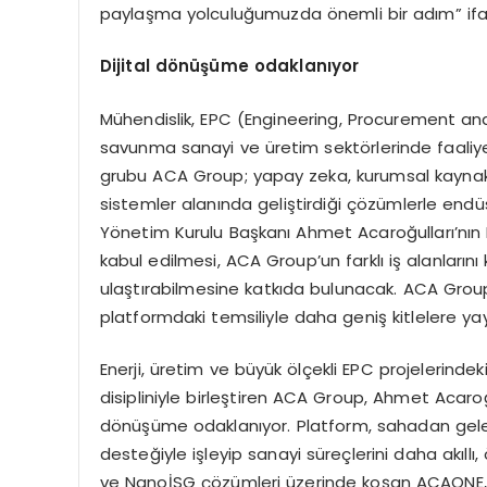
paylaşma yolculuğumuzda önemli bir adım” ifade
Dijital dönüşüme odaklanıyor
Mühendislik, EPC (Engineering, Procurement and
savunma sanayi ve üretim sektörlerinde faaliyet
grubu ACA Group; yapay zeka, kurumsal kaynak p
sistemler alanında geliştirdiği çözümlerle endü
Yönetim Kurulu Başkanı Ahmet Acaroğulları’nın 
kabul edilmesi, ACA Group’un farklı iş alanları
ulaştırabilmesine katkıda bulunacak. ACA Grou
platformdaki temsiliyle daha geniş kitlelere yay
Enerji, üretim ve büyük ölçekli EPC projelerin
disipliniyle birleştiren ACA Group, Ahmet Acaroğu
dönüşüme odaklanıyor. Platform, sahadan gele
desteğiyle işleyip sanayi süreçlerini daha akıllı
ve NanoİSG çözümleri üzerinde koşan ACAONE, b