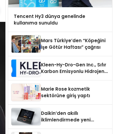
Tencent Hy3 dünya genelinde
kullanıma sunuldu
Mars Türkiye’den “Köpeğini
İşe Götür Haftası” çağrısı
Kleen-Hy-Dro-Gen Inc., Sıfır
Karbon Emisyonlu Hidrojen
Isıtma Teknolojisinde ISO ve
TSSA Düzenleyici Onaylarını
Marie Rose kozmetik
Aldı
sektörüne giriş yaptı
Daikin’den akıllı
iklimlendirmede yeni
dönem: Madoka Plus
Türkiye’de