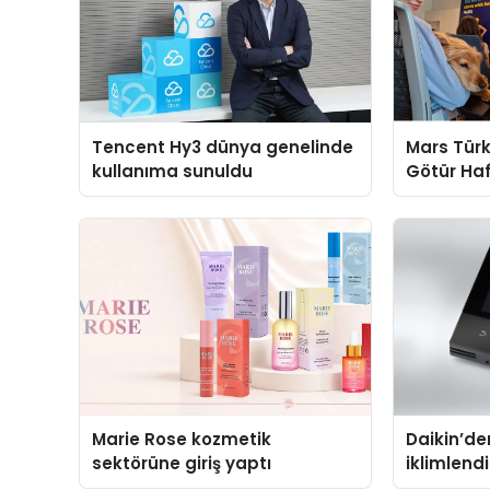
Tencent Hy3 dünya genelinde
Mars Türk
kullanıma sunuldu
Götür Haf
Marie Rose kozmetik
Daikin’den
sektörüne giriş yaptı
iklimlen
Madoka P