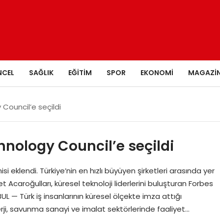
NCEL
SAĞLIK
EĞITIM
SPOR
EKONOMI
MAGAZI
 Council’e seçildi
hnology Council’e seçildi
nisi eklendi. Türkiye’nin en hızlı büyüyen şirketleri arasında yer
caroğulları, küresel teknoloji liderlerini buluşturan Forbes
L — Türk iş insanlarının küresel ölçekte imza attığı
nerji, savunma sanayi ve imalat sektörlerinde faaliyet…