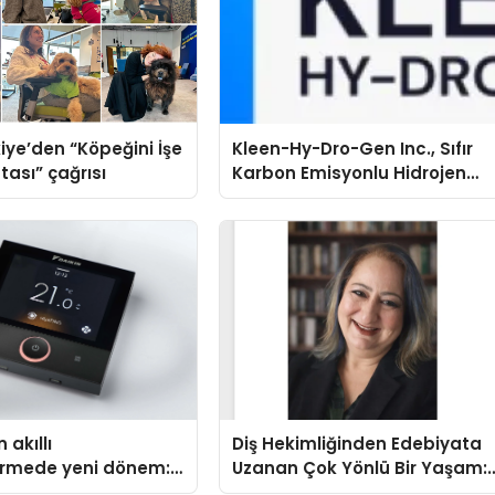
iye’den “Köpeğini İşe
Kleen-Hy-Dro-Gen Inc., Sıfır
tası” çağrısı
Karbon Emisyonlu Hidrojen
Isıtma Teknolojisinde ISO ve
TSSA Düzenleyici Onaylarını
Aldı
 akıllı
Diş Hekimliğinden Edebiyata
dirmede yeni dönem:
Uzanan Çok Yönlü Bir Yaşam:
lus Türkiye’de
Yeşim Şahin Yaman