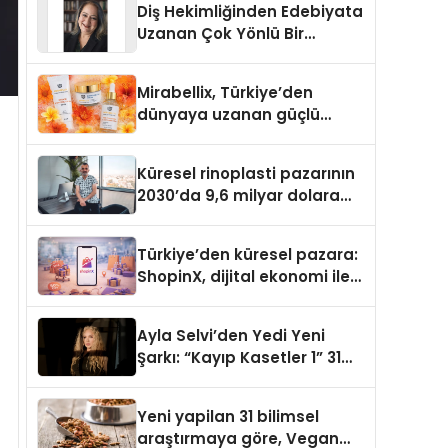
Diş Hekimliğinden Edebiyata
Uzanan Çok Yönlü Bir
Yaşam: Yeşim Şahin Yaman
Mirabellix, Türkiye’den
dünyaya uzanan güçlü
büyümesini sürdürüyor
Küresel rinoplasti pazarının
2030’da 9,6 milyar dolara
ulaşması bekleniyor
Türkiye’den küresel pazara:
ShopinX, dijital ekonomi ile
gerçek dünya alışverişini bir
araya getirmeyi hedefliyor
Ayla Selvi’den Yedi Yeni
Şarkı: “Kayıp Kasetler 1” 31
Temmuz’da Yayımlandı
Yeni yapilan 31 bilimsel
araştırmaya göre, Vegan