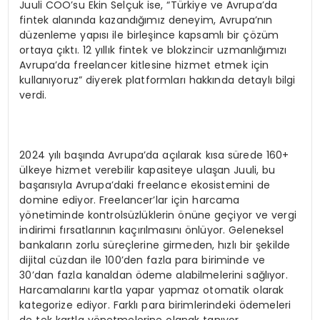
Juuli COO’su Ekin Selçuk ise, “Türkiye ve Avrupa’da
fintek alanında kazandığımız deneyim, Avrupa’nın
düzenleme yapısı ile birleşince kapsamlı bir çözüm
ortaya çıktı. 12 yıllık fintek ve blokzincir uzmanlığımızı
Avrupa’da freelancer kitlesine hizmet etmek için
kullanıyoruz” diyerek platformları hakkında detaylı bilgi
verdi.
2024 yılı başında Avrupa’da açılarak kısa sürede 160+
ülkeye hizmet verebilir kapasiteye ulaşan Juuli, bu
başarısıyla Avrupa’daki freelance ekosistemini de
domine ediyor. Freelancer’lar için harcama
yönetiminde kontrolsüzlüklerin önüne geçiyor ve vergi
indirimi fırsatlarının kaçırılmasını önlüyor. Geleneksel
bankaların zorlu süreçlerine girmeden, hızlı bir şekilde
dijital cüzdan ile 100’den fazla para biriminde ve
30’dan fazla kanaldan ödeme alabilmelerini sağlıyor.
Harcamalarını kartla yapar yapmaz otomatik olarak
kategorize ediyor. Farklı para birimlerindeki ödemeleri
de tek kartla yönetmelerine olanak tanıyor.