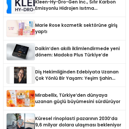
Kleen-Hy-Dro-Gen Inc., Sıfır Karbon
Emisyonlu Hidrojen Isıtma
Teknolojisinde ISO ve TSSA
Düzenleyici Onaylarını Aldı
Marie Rose kozmetik sektörüne giriş
yaptı
Daikin’den akıllı iklimlendirmede yeni
dönem: Madoka Plus Türkiye’de
Diş Hekimliğinden Edebiyata Uzanan
Çok Yönlü Bir Yaşam: Yeşim Şahin
Yaman
Mirabellix, Türkiye’den dünyaya
uzanan güçlü büyümesini sürdürüyor
Küresel rinoplasti pazarının 2030’da
9,6 milyar dolara ulaşması bekleniyor