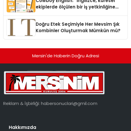
Cowboy English: “İngilizce, küresel
ekiplerde ölçülen bir iş yetkinliğine
dönüşüyor”
Doğru Etek Seçimiyle Her Mevsim Şık
Kombinler Oluşturmak Mümkün mü?
Mersin'de Haberin Doğru Adresi
Reklam & İşbirliği:
habersonuclari@gmil.com
Hakkımızda