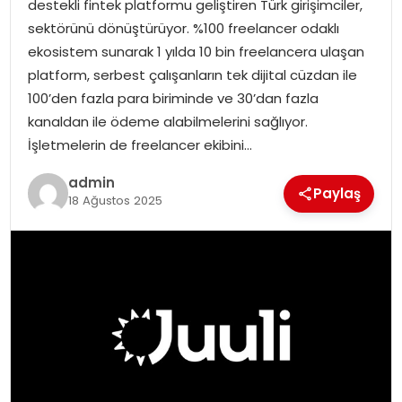
destekli fintek platformu geliştiren Türk girişimciler,
EKONOMI
sektörünü dönüştürüyor. %100 freelancer odaklı
ekosistem sunarak 1 yılda 10 bin freelancera ulaşan
MAGAZIN
platform, serbest çalışanların tek dijital cüzdan ile
100’den fazla para biriminde ve 30’dan fazla
DÜNYA
kanaldan ile ödeme alabilmelerini sağlıyor.
İşletmelerin de freelancer ekibini…
OTOMOBIL
admin
Paylaş
18 Ağustos 2025