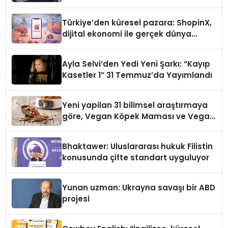
Türkiye’den küresel pazara: ShopinX,
dijital ekonomi ile gerçek dünya
alışverişini bir araya getirmeyi
hedefliyor
Ayla Selvi’den Yedi Yeni Şarkı: “Kayıp
Kasetler 1” 31 Temmuz’da Yayımlandı
Yeni yapilan 31 bilimsel araştırmaya
göre, Vegan Köpek Maması ve Vegan
Kedi Mamasının İyi Sindirildiğini
Ortaya Koydu
Bhaktawer: Uluslararası hukuk Filistin
konusunda çifte standart uyguluyor
Yunan uzman: Ukrayna savaşı bir ABD
projesi