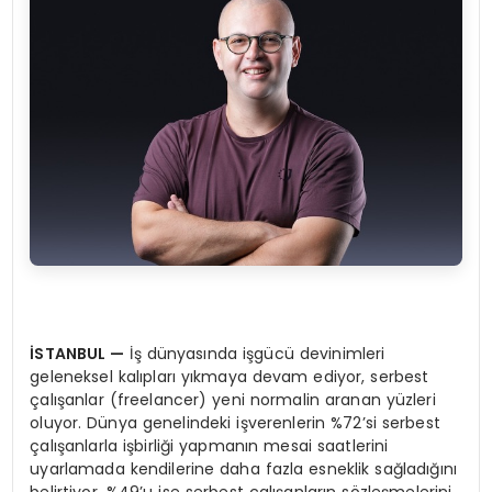
İSTANBUL
—
İş dünyasında işgücü devinimleri
geleneksel kalıpları yıkmaya devam ediyor, serbest
çalışanlar (freelancer) yeni normalin aranan yüzleri
oluyor. Dünya genelindeki işverenlerin %72’si serbest
çalışanlarla işbirliği yapmanın mesai saatlerini
uyarlamada kendilerine daha fazla esneklik sağladığını
belirtiyor. %49’u ise serbest çalışanların sözleşmelerini