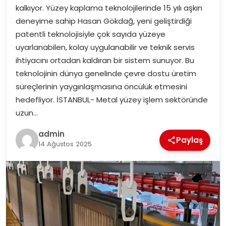
EKONOMI
kalkıyor. Yüzey kaplama teknolojilerinde 15 yılı aşkın
deneyime sahip Hasan Gökdağ, yeni geliştirdiği
MAGAZIN
patentli teknolojisiyle çok sayıda yüzeye
uyarlanabilen, kolay uygulanabilir ve teknik servis
DÜNYA
ihtiyacını ortadan kaldıran bir sistem sunuyor. Bu
teknolojinin dünya genelinde çevre dostu üretim
OTOMOBIL
süreçlerinin yaygınlaşmasına öncülük etmesini
hedefliyor. İSTANBUL- Metal yüzey işlem sektöründe
uzun…
admin
Paylaş
14 Ağustos 2025