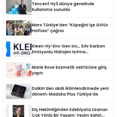
Tencent Hy3 dünya genelinde
kullanıma sunuldu
Mars Türkiye’den “Köpeğini İşe Götür
Haftası” çağrısı
Kleen-Hy-Dro-Gen Inc., Sıfır Karbon
Emisyonlu Hidrojen Isıtma
Teknolojisinde ISO ve TSSA
Düzenleyici Onaylarını Aldı
Marie Rose kozmetik sektörüne giriş
yaptı
Daikin’den akıllı iklimlendirmede yeni
dönem: Madoka Plus Türkiye’de
Diş Hekimliğinden Edebiyata Uzanan
Çok Yönlü Bir Yaşam: Yeşim Şahin