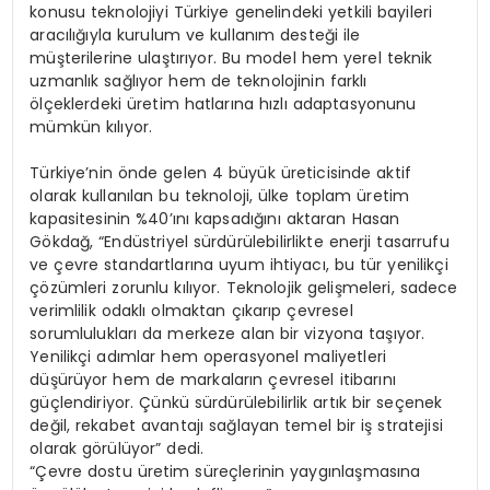
konusu teknolojiyi Türkiye genelindeki yetkili bayileri
aracılığıyla kurulum ve kullanım desteği ile
müşterilerine ulaştırıyor. Bu model hem yerel teknik
uzmanlık sağlıyor hem de teknolojinin farklı
ölçeklerdeki üretim hatlarına hızlı adaptasyonunu
mümkün kılıyor.
Türkiye’nin önde gelen 4 büyük üreticisinde aktif
olarak kullanılan bu teknoloji, ülke toplam üretim
kapasitesinin %40’ını kapsadığını aktaran Hasan
Gökdağ, “Endüstriyel sürdürülebilirlikte enerji tasarrufu
ve çevre standartlarına uyum ihtiyacı, bu tür yenilikçi
çözümleri zorunlu kılıyor. Teknolojik gelişmeleri, sadece
verimlilik odaklı olmaktan çıkarıp çevresel
sorumlulukları da merkeze alan bir vizyona taşıyor.
Yenilikçi adımlar hem operasyonel maliyetleri
düşürüyor hem de markaların çevresel itibarını
güçlendiriyor. Çünkü sürdürülebilirlik artık bir seçenek
değil, rekabet avantajı sağlayan temel bir iş stratejisi
olarak görülüyor” dedi.
“Çevre dostu üretim süreçlerinin yaygınlaşmasına