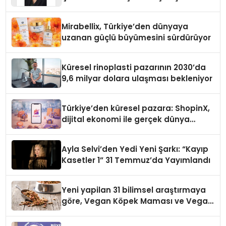
Yaman
Mirabellix, Türkiye’den dünyaya
uzanan güçlü büyümesini sürdürüyor
Küresel rinoplasti pazarının 2030’da
9,6 milyar dolara ulaşması bekleniyor
Türkiye’den küresel pazara: ShopinX,
dijital ekonomi ile gerçek dünya
alışverişini bir araya getirmeyi
hedefliyor
Ayla Selvi’den Yedi Yeni Şarkı: “Kayıp
Kasetler 1” 31 Temmuz’da Yayımlandı
Yeni yapilan 31 bilimsel araştırmaya
göre, Vegan Köpek Maması ve Vegan
Kedi Mamasının İyi Sindirildiğini
Ortaya Koydu