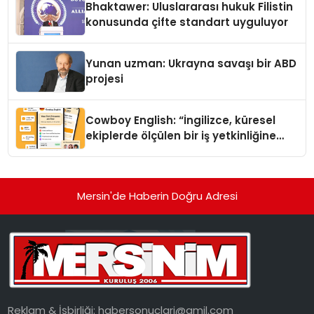
Bhaktawer: Uluslararası hukuk Filistin
konusunda çifte standart uyguluyor
Yunan uzman: Ukrayna savaşı bir ABD
projesi
Cowboy English: “İngilizce, küresel
ekiplerde ölçülen bir iş yetkinliğine
dönüşüyor”
Mersin'de Haberin Doğru Adresi
Reklam & İşbirliği:
habersonuclari@gmil.com