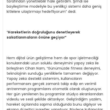
tarafından yönetilebilir hale getirdim. Şimdi ise
bayileştirme modeliyle bu yenilikçi sistemi daha geniş
kitlelere ulaştırmayı hedefliyorum” dedi.
“
Hareketlerin doğruluğunu denetleyerek
sakatlanmaların
ö
nüne geçiyor”
Hem dijital ürün geliştirme hem de spor işletmeciliği
konularındaki uzun soluklu deneyimini yapay zeka ile
birleştiren Cihan Nam, “Günümüzde fitness deneyimi,
teknolojinin sunduğu yeniliklerle tamamen değişiyor.
Yapay zeka destekli sistemim, kullanıcıların
performansını gerçek zamanlı takip edip en verimli
antrenman programlarını otomatik olarak oluşturuyor.
Her gün yenilenen bu programlar stüdyo ekranlarından
videolu ve sesli şekilde aktarılıyor. Geliştirdiğim yazılım,
hareket açılarında sapma olduğunda bunu algılıyor ve
ekrana düzeltici işaretler yansıtıyor. Böylece kullanıcılar