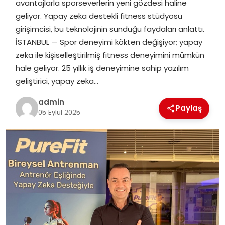
avantajlarla sporseverlerin yeni gözdesi haline
EKONOMI
geliyor. Yapay zeka destekli fitness stüdyosu
girişimcisi, bu teknolojinin sunduğu faydaları anlattı.
MAGAZIN
İSTANBUL — Spor deneyimi kökten değişiyor; yapay
zeka ile kişiselleştirilmiş fitness deneyimini mümkün
DÜNYA
hale geliyor. 25 yıllık iş deneyimine sahip yazılım
geliştirici, yapay zeka…
OTOMOBIL
admin
Paylaş
05 Eylül 2025