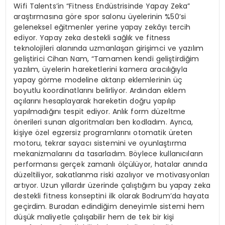
Wifi Talents’in “Fitness Endüstrisinde Yapay Zeka”
araştırmasına göre spor salonu üyelerinin %50’si
geleneksel eğitmenler yerine yapay zekâyı tercih
ediyor. Yapay zeka destekli sağlık ve fitness
teknolojileri alanında uzmanlaşan girişimci ve yazılım
geliştirici Cihan Nam, “Tamamen kendi geliştirdiğim
yazılım, üyelerin hareketlerini kamera aracılığıyla
yapay görme modeline aktarıp eklemlerinin üç
boyutlu koordinatlarını belirliyor. Ardından eklem
açılarını hesaplayarak hareketin doğru yapılıp
yapılmadığını tespit ediyor. Anlık form düzeltme
önerileri sunan algoritmaları ben kodladım. Ayrıca,
kişiye özel egzersiz programlarını otomatik üreten
motoru, tekrar sayacı sistemini ve oyunlaştırma
mekanizmalarını da tasarladım. Böylece kullanıcıların
performansı gerçek zamanlı ölçülüyor, hatalar anında
düzeltiliyor, sakatlanma riski azalıyor ve motivasyonları
artıyor. Uzun yıllardır üzerinde çalıştığım bu yapay zeka
destekli fitness konseptini ilk olarak Bodrum’da hayata
geçirdim. Buradan edindiğim deneyimle sistemi hem
düşük maliyetle çalışabilir hem de tek bir kişi