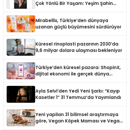
Çok Yönlü Bir Yaşam: Yeşim Şahin
Yaman
Mirabellix, Türkiye’den dünyaya
uzanan güçlü büyümesini sürdürüyor
Küresel rinoplasti pazarının 2030’da
9,6 milyar dolara ulaşması bekleniyor
Türkiye’den küresel pazara: ShopinX,
dijital ekonomi ile gerçek dünya
alışverişini bir araya getirmeyi
hedefliyor
Ayla Selvi’den Yedi Yeni Şarkı: “Kayıp
Kasetler 1” 31 Temmuz’da Yayımlandı
Yeni yapilan 31 bilimsel araştırmaya
göre, Vegan Köpek Maması ve Vegan
Kedi Mamasının İyi Sindirildiğini