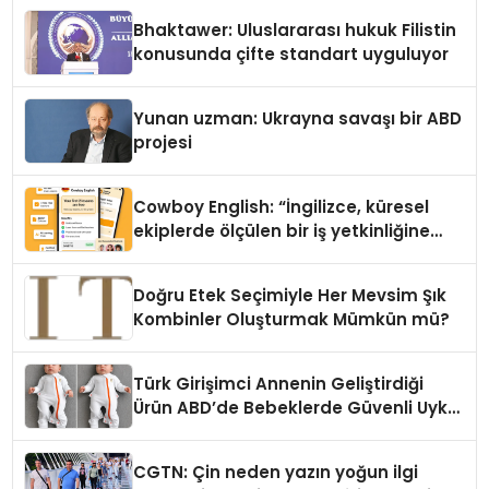
Ortaya Koydu
Bhaktawer: Uluslararası hukuk Filistin
konusunda çifte standart uyguluyor
Yunan uzman: Ukrayna savaşı bir ABD
projesi
Cowboy English: “İngilizce, küresel
ekiplerde ölçülen bir iş yetkinliğine
dönüşüyor”
Doğru Etek Seçimiyle Her Mevsim Şık
Kombinler Oluşturmak Mümkün mü?
Türk Girişimci Annenin Geliştirdiği
Ürün ABD’de Bebeklerde Güvenli Uyku
Standardına Yeni Bir Bakış Açısı
Getiriyor.
CGTN: Çin neden yazın yoğun ilgi