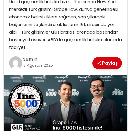
ticari göçmenlik hukuku hizmetleri sunan New York
EKONOMI
merkezli Türk girişimi Grape Law, dünya genelindeki
ekonomik belirsizliklere rağmen, son yıllardaki
MAGAZIN
başarılarını taçlandırarak listenin 161. sırasında yer
aldı. Türk girişimler uluslararası arenada başarıdan
DÜNYA
başarıya koşuyor. ABD’de göçmenlik hukuku alanında
faaliyet…
OTOMOBIL
admin
Paylaş
18 Ağustos 2025