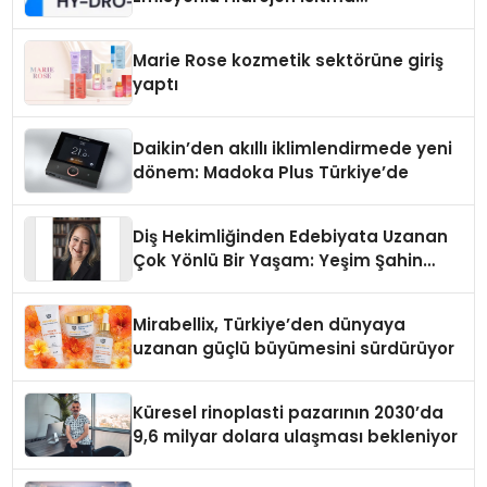
Teknolojisinde ISO ve TSSA
Düzenleyici Onaylarını Aldı
Marie Rose kozmetik sektörüne giriş
yaptı
Daikin’den akıllı iklimlendirmede yeni
dönem: Madoka Plus Türkiye’de
Diş Hekimliğinden Edebiyata Uzanan
Çok Yönlü Bir Yaşam: Yeşim Şahin
Yaman
Mirabellix, Türkiye’den dünyaya
uzanan güçlü büyümesini sürdürüyor
Küresel rinoplasti pazarının 2030’da
9,6 milyar dolara ulaşması bekleniyor