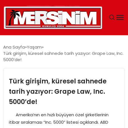
MERSIN
Ana Sayfa
Yaşam
Türk girişim, küresel sahnede tarih yazıyor: Grape Law, Inc.
YAŞAM
5000’de!
GÜNCEL
Türk girişim, küresel sahnede
SAĞLIK
tarih yazıyor: Grape Law, Inc.
5000’de!
EĞITIM
Amerika’nın en hızlı büyüyen özel şirketlerinin
SPOR
itibar sıralaması “Inc. 5000” listesi açıklandı. ABD