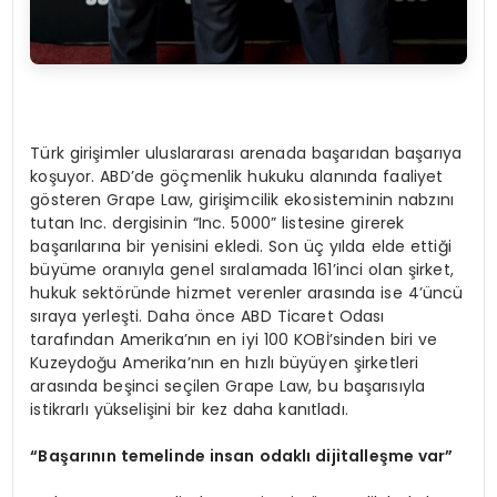
Türk girişimler uluslararası arenada başarıdan başarıya
koşuyor. ABD’de göçmenlik hukuku alanında faaliyet
gösteren Grape Law, girişimcilik ekosisteminin nabzını
tutan Inc. dergisinin “Inc. 5000” listesine girerek
başarılarına bir yenisini ekledi. Son üç yılda elde ettiği
büyüme oranıyla genel sıralamada 161’inci olan şirket,
hukuk sektöründe hizmet verenler arasında ise 4’üncü
sıraya yerleşti. Daha önce ABD Ticaret Odası
tarafından Amerika’nın en iyi 100 KOBİ’sinden biri ve
Kuzeydoğu Amerika’nın en hızlı büyüyen şirketleri
arasında beşinci seçilen Grape Law, bu başarısıyla
istikrarlı yükselişini bir kez daha kanıtladı.
“
Başarının temelinde insan odaklı dijitalleş
me var
”