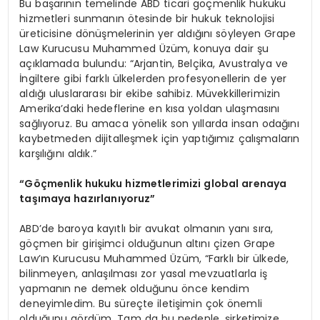
Bu başarının temelinde ABD ticari göçmenlik hukuku
hizmetleri sunmanın ötesinde bir hukuk teknolojisi
üreticisine dönüşmelerinin yer aldığını söyleyen Grape
Law Kurucusu Muhammed Üzüm, konuya dair şu
açıklamada bulundu: “Arjantin, Belçika, Avustralya ve
İngiltere gibi farklı ülkelerden profesyonellerin de yer
aldığı uluslararası bir ekibe sahibiz. Müvekkillerimizin
Amerika’daki hedeflerine en kısa yoldan ulaşmasını
sağlıyoruz. Bu amaca yönelik son yıllarda insan odağını
kaybetmeden dijitalleşmek için yaptığımız çalışmaların
karşılığını aldık.”
“
Göçmenlik hukuku hizmetlerimizi global arenaya
taşımaya hazı
rlan
ıyoruz”
ABD’de baroya kayıtlı bir avukat olmanın yanı sıra,
göçmen bir girişimci olduğunun altını çizen Grape
Law’ın Kurucusu Muhammed Üzüm, “Farklı bir ülkede,
bilinmeyen, anlaşılması zor yasal mevzuatlarla iş
yapmanın ne demek olduğunu önce kendim
deneyimledim. Bu süreçte iletişimin çok önemli
olduğunu gördüm. Tam da bu nedenle, şirketimize