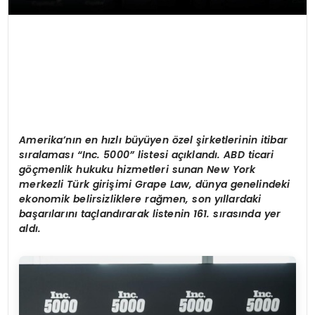
Amerika
’
nı
n en h
ızlı büyüyen
ö
zel şirketlerinin itibar
sıralaması “
Inc. 5000
” listesi açıklandı. ABD ticari
göçmenlik hukuku hizmetleri sunan New York
merkezli Türk giriş
imi Grape Law, d
ünya genelindeki
ekonomik belirsizliklere rağmen, son yıllardaki
başarılarını taçlandırarak listenin 161. sırasında yer
aldı.