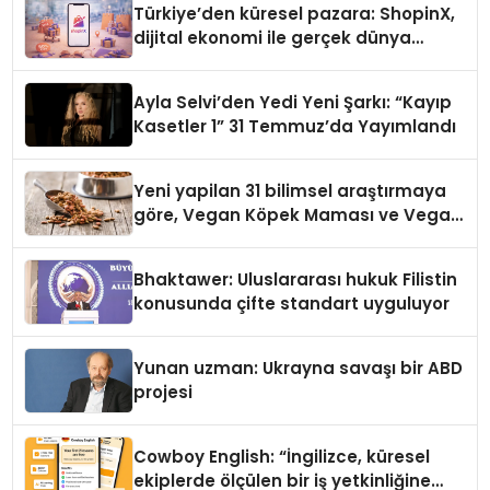
Türkiye’den küresel pazara: ShopinX,
dijital ekonomi ile gerçek dünya
alışverişini bir araya getirmeyi
hedefliyor
Ayla Selvi’den Yedi Yeni Şarkı: “Kayıp
Kasetler 1” 31 Temmuz’da Yayımlandı
Yeni yapilan 31 bilimsel araştırmaya
göre, Vegan Köpek Maması ve Vegan
Kedi Mamasının İyi Sindirildiğini
Ortaya Koydu
Bhaktawer: Uluslararası hukuk Filistin
konusunda çifte standart uyguluyor
Yunan uzman: Ukrayna savaşı bir ABD
projesi
Cowboy English: “İngilizce, küresel
ekiplerde ölçülen bir iş yetkinliğine