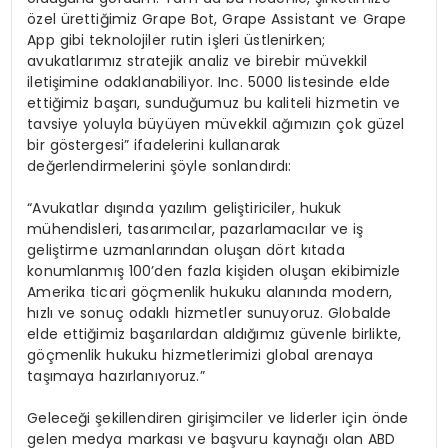
özel ürettiğimiz Grape Bot, Grape Assistant ve Grape
App gibi teknolojiler rutin işleri üstlenirken;
avukatlarımız stratejik analiz ve birebir müvekkil
iletişimine odaklanabiliyor. Inc. 5000 listesinde elde
ettiğimiz başarı, sunduğumuz bu kaliteli hizmetin ve
tavsiye yoluyla büyüyen müvekkil ağımızın çok güzel
bir göstergesi” ifadelerini kullanarak
değerlendirmelerini şöyle sonlandırdı:
“Avukatlar dışında yazılım geliştiriciler, hukuk
mühendisleri, tasarımcılar, pazarlamacılar ve iş
geliştirme uzmanlarından oluşan dört kıtada
konumlanmış 100’den fazla kişiden oluşan ekibimizle
Amerika ticari göçmenlik hukuku alanında modern,
hızlı ve sonuç odaklı hizmetler sunuyoruz. Globalde
elde ettiğimiz başarılardan aldığımız güvenle birlikte,
göçmenlik hukuku hizmetlerimizi global arenaya
taşımaya hazırlanıyoruz.”
Geleceği şekillendiren girişimciler ve liderler için önde
gelen medya markası ve başvuru kaynağı olan ABD