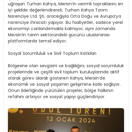
uğraşan Turhan Kahya, Mersin’in verimli topraklarını en
iyi şekilde değerlendirerek, Turhan Kahya Tarım
Narenciye Ltd. Şti. aracılığıyla Orta Doğu ve Avrupa’ya
narenciye ihracatı yapıyor. Bu faaliyetler, sadece yerel
ekonomiyi canlandırmakla kalmıyor, aynı zamanda
Mersin’in tarım sektöründeki gücünü uluslararası
platformlarda temsil ediyor.
Sosyal Sorumluluk ve Sivil Toplum Katkıları
Bölgesine olan sevgisini ve bağlılığını, sosyal sorumluluk
projelerinde ve çeşitli sivil toplum kuruluşlarında aktif
olarak görev alarak gösteren Kahya, Mersin’de
ekonomik ve sosyal yaşamın gelişimine katkı sağlıyor.
Onun liderliğinde yürütülen projeler, bölge halkının
refahını artırıyor ve sosyal yapıyı güçlendiriyor.