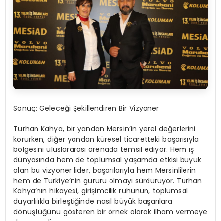
Sonuç: Geleceği Şekillendiren Bir Vizyoner
Turhan Kahya, bir yandan Mersin’in yerel değerlerini
korurken, diğer yandan küresel ticaretteki başarısıyla
bölgesini uluslararası arenada temsil ediyor. Hem iş
dünyasında hem de toplumsal yaşamda etkisi büyük
olan bu vizyoner lider, başarılarıyla hem Mersinlilerin
hem de Türkiye’nin gururu olmayı sürdürüyor. Turhan
Kahya’nın hikayesi, girişimcilik ruhunun, toplumsal
duyarlılıkla birleştiğinde nasıl büyük başarılara
dönüştüğünü gösteren bir örnek olarak ilham vermeye