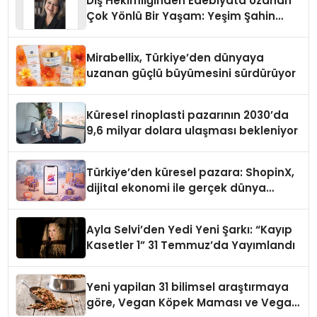
Diş Hekimliğinden Edebiyata Uzanan
Çok Yönlü Bir Yaşam: Yeşim Şahin
Yaman
Mirabellix, Türkiye’den dünyaya
uzanan güçlü büyümesini sürdürüyor
Küresel rinoplasti pazarının 2030’da
9,6 milyar dolara ulaşması bekleniyor
Türkiye’den küresel pazara: ShopinX,
dijital ekonomi ile gerçek dünya
alışverişini bir araya getirmeyi
hedefliyor
Ayla Selvi’den Yedi Yeni Şarkı: “Kayıp
Kasetler 1” 31 Temmuz’da Yayımlandı
Yeni yapilan 31 bilimsel araştırmaya
göre, Vegan Köpek Maması ve Vegan