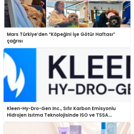
Mars Türkiye’den “Köpeğini İşe Götür Haftası”
çağrısı
Kleen-Hy-Dro-Gen Inc., Sıfır Karbon Emisyonlu
Hidrojen Isıtma Teknolojisinde ISO ve TSSA
Düzenleyici Onaylarını Aldı