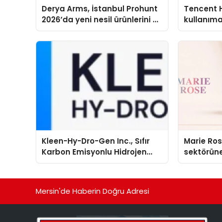
Derya Arms, İstanbul Prohunt
Tencent 
2026’da yeni nesil ürünlerini ve
kullanım
global marka vizyonunu
sergiledi
Kleen-Hy-Dro-Gen Inc., Sıfır
Marie Ro
Karbon Emisyonlu Hidrojen
sektörüne
Isıtma Teknolojisinde ISO ve
TSSA Düzenleyici Onaylarını
Aldı
Mersin'de Haberin Doğru Adresi