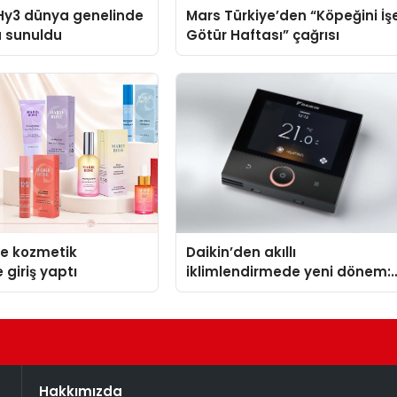
Hy3 dünya genelinde
Mars Türkiye’den “Köpeğini İş
a sunuldu
Götür Haftası” çağrısı
se kozmetik
Daikin’den akıllı
 giriş yaptı
iklimlendirmede yeni dönem:
Madoka Plus Türkiye’de
Hakkımızda