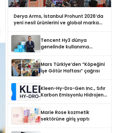
Derya Arms, İstanbul Prohunt 2026’da
yeni nesil ürünlerini ve global marka
vizyonunu sergiledi
Tencent Hy3 dünya
genelinde kullanıma
sunuldu
Mars Türkiye’den “Köpeğini
İşe Götür Haftası” çağrısı
Kleen-Hy-Dro-Gen Inc., Sıfır
Karbon Emisyonlu Hidrojen
Isıtma Teknolojisinde ISO ve
TSSA Düzenleyici Onaylarını
Marie Rose kozmetik
Aldı
sektörüne giriş yaptı