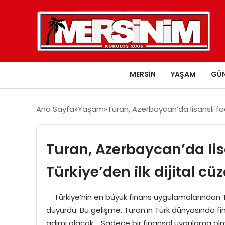
MERSIN
YAŞAM
GÜ
Ana Sayfa
Yaşam
Turan, Azerbaycan’da lisanslı faa
Turan, Azerbaycan’da lis
Türkiye’den ilk dijital c
Türkiye’nin en büyük finans uygulamalarından Tu
duyurdu. Bu gelişme, Turan’ın Türk dünyasında 
adımı olacak. Sadece bir finansal uygulama olman