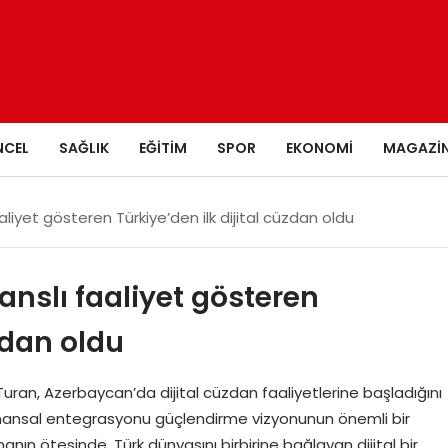
NCEL
SAĞLIK
EĞITIM
SPOR
EKONOMI
MAGAZI
liyet gösteren Türkiye’den ilk dijital cüzdan oldu
anslı faaliyet gösteren
üzdan oldu
ran, Azerbaycan’da dijital cüzdan faaliyetlerine başladığını
finansal entegrasyonu güçlendirme vizyonunun önemli bir
ın ötesinde, Türk dünyasını birbirine bağlayan dijital bir