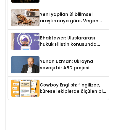
Temmuz’da Yayımlandı
Yeni yapilan 31 bilimsel
araştırmaya göre, Vegan
Köpek Maması ve Vegan
Kedi Mamasının İyi
Bhaktawer: Uluslararası
Sindirildiğini Ortaya Koydu
hukuk Filistin konusunda
çifte standart uyguluyor
Yunan uzman: Ukrayna
savaşı bir ABD projesi
Cowboy English: “İngilizce,
küresel ekiplerde ölçülen bir
iş yetkinliğine dönüşüyor”