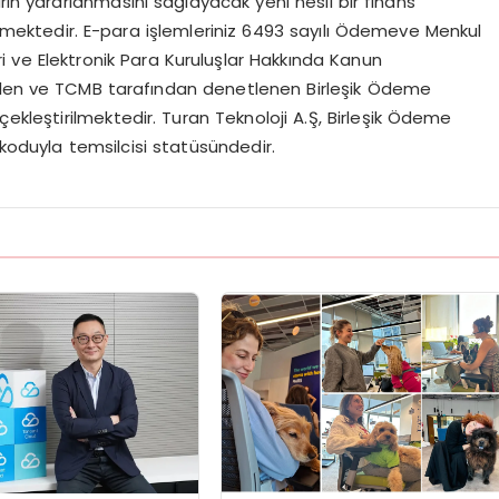
rın yararlanmasını sağlayacak yeni nesil bir finans
mektedir. E-para işlemleriniz 6493 sayılı Ödemeve Menkul
ve Elektronik Para Kuruluşlar Hakkında Kanun
rilen ve TCMB tarafından denetlenen Birleşik Ödeme
çekleştirilmektedir. Turan Teknoloji A.Ş, Birleşik Ödeme
 koduyla temsilcisi statüsündedir.