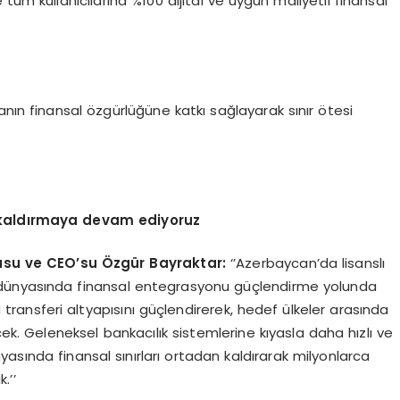
tüm kullanıcılarına %100 dijital ve uygun maliyetli finansal
anın finansal özgürlüğüne katkı sağlayarak sınır ötesi
n kaldırmaya devam ediyoruz
usu ve CEO’su
Özgür Bayraktar:
‘’Azerbaycan’da lisanslı
 dünyasında finansal entegrasyonu güçlendirme yolunda
transferi altyapısını güçlendirerek, hedef ülkeler arasında
ek. Geleneksel bankacılık sistemlerine kıyasla daha hızlı ve
asında finansal sınırları ortadan kaldırarak milyonlarca
.’’