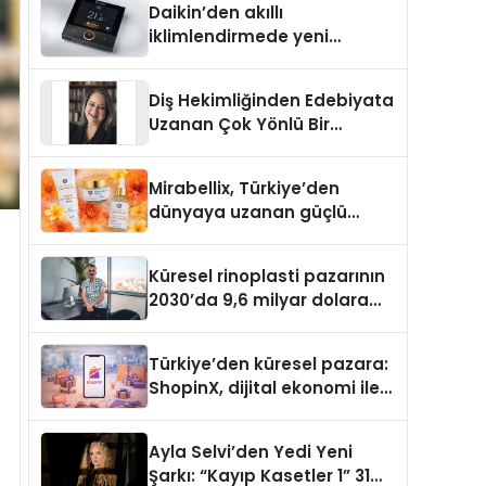
Daikin’den akıllı
iklimlendirmede yeni
dönem: Madoka Plus
Türkiye’de
Diş Hekimliğinden Edebiyata
Uzanan Çok Yönlü Bir
Yaşam: Yeşim Şahin Yaman
Mirabellix, Türkiye’den
dünyaya uzanan güçlü
büyümesini sürdürüyor
Küresel rinoplasti pazarının
2030’da 9,6 milyar dolara
ulaşması bekleniyor
Türkiye’den küresel pazara:
ShopinX, dijital ekonomi ile
gerçek dünya alışverişini bir
araya getirmeyi hedefliyor
Ayla Selvi’den Yedi Yeni
Şarkı: “Kayıp Kasetler 1” 31